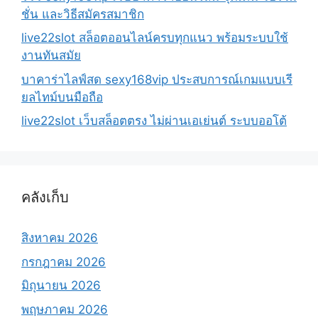
ชั่น และวิธีสมัครสมาชิก
live22slot สล็อตออนไลน์ครบทุกแนว พร้อมระบบใช้
งานทันสมัย
บาคาร่าไลฟ์สด sexy168vip ประสบการณ์เกมแบบเรี
ยลไทม์บนมือถือ
live22slot เว็บสล็อตตรง ไม่ผ่านเอเย่นต์ ระบบออโต้
คลังเก็บ
สิงหาคม 2026
กรกฎาคม 2026
มิถุนายน 2026
พฤษภาคม 2026