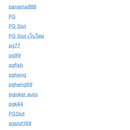
panama888
PG
PG Slot
PG Slot เว็บใหม่
pg77
pg99
pgfish
pgheng
pgheng99
pgjoker auto
pgk44
PGSlot
pgslot168