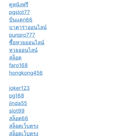
ดูหนังฟรี
pgslot77
ปั่นแตก66
บาคาร่าออนไลน์
punpro777
ซื้อหวยออนไลน์
หวยออนไลน์
สล็อต
faro168
hongkong456
joker123
pg168
jinda55
slot99
สล็อต66
สล็อตเว็บตรง
สล็อตเว็บตรง