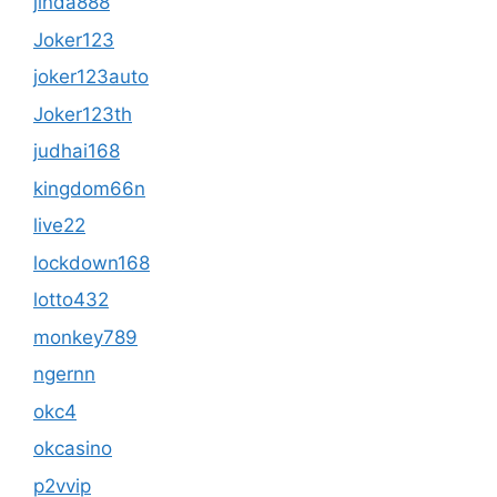
jinda888
Joker123
joker123auto
Joker123th
judhai168
kingdom66n
live22
lockdown168
lotto432
monkey789
ngernn
okc4
okcasino
p2vvip