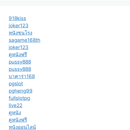
918kiss
joker123
หนังชนโรง
sagame168th
joker123
ดูหนังฟรี
pussy888
pussy888
บาคาร่า168
pgslot
pgheng99
fullslotpg
live22
ดูหนัง
ดูหนังฟรี
หนังออนไลน์