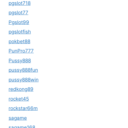
pgslot718
pgslot77
Pgslot99
pgslotfish
pokbet88
PunPro777
Pussy888
pussy888fun
pussy888win
redkong89
rocket45
rockstar66m
sagame
sagame168