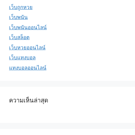
เว็บถูกหวย
เว็บพนัน
เว็บพนันออนไลน์
เว็บสล็อต
เว็บหวยออนไลน์
เว็บแทงบอล
แทงบอลออนไลน์
ความเห็นล่าสุด