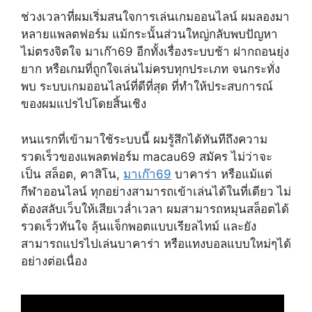
ช่วงเวลาที่ผมเริ่มสนใจการเล่นเกมออนไลน์ ผมลองมา
หลายแพลตฟอร์ม แม้กระนั้นส่วนใหญ่กลับพบปัญหา
ไม่ตรงจิตใจ มาเก๊า69 อีกทั้งเรื่องระบบช้า ฝากถอนยุ่ง
ยาก หรือเกมที่ถูกใจเล่นไม่ครบทุกประเภท จนกระทั่ง
พบ ระบบเกมออนไลน์ที่ดีที่สุด ที่ทำให้ประสบการณ์
ของผมแปรไปโดยสิ้นเชิง
หนแรกที่เข้ามาใช้ระบบนี้ ผมรู้สึกได้ทันทีถึงความ
รวดเร็วของแพลตฟอร์ม macau69 สมัคร ไม่ว่าจะ
เป็น สล็อต, คาสิโน,
มาเก๊า69
บาคาร่า หรือแม้แต่
กีฬาออนไลน์ ทุกอย่างสามารถเข้าเล่นได้ในที่เดียว ไม่
ต้องสลับเว็บให้เสียเวล่ำเวลา ผมสามารถหมุนสล็อตได้
รวดเร็วทันใจ ลุ้นแจ็กพอตแบบเรียลไทม์ และยัง
สามารถแปรไปเล่นบาคาร่า หรือแทงบอลแบบใหม่ๆได้
อย่างต่อเนื่อง