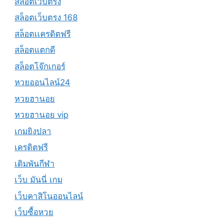
สล็อตเว็บตรง
สล็อตเว็บตรง 168
สล็อตเเครดิตฟรี
สล็อตแตกดี
สล็อตโจ๊กเกอร์
หวยออนไลน์24
หวยฮานอย
หวยฮานอย vip
เกมยิงปลา
เครดิตฟรี
เดิมพันกีฬา
เว็บ มันนี่ เกม
เว็บคาสิโนออนไลน์
เว็บซื้อหวย