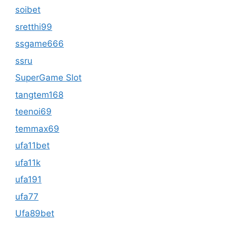
soibet
sretthi99
ssgame666
ssru
SuperGame Slot
tangtem168
teenoi69
temmax69
ufa11bet
ufa11k
ufa191
ufa77
Ufa89bet