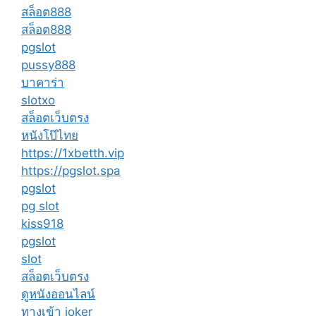
สล็อต888
สล็อต888
pgslot
pussy888
บาคาร่า
slotxo
สล็อตเว็บตรง
หนังโป๊ไทย
https://1xbetth.vip
https://pgslot.spa
pgslot
pg slot
kiss918
pgslot
slot
สล็อตเว็บตรง
ดูหนังออนไลน์
ทางเข้า joker