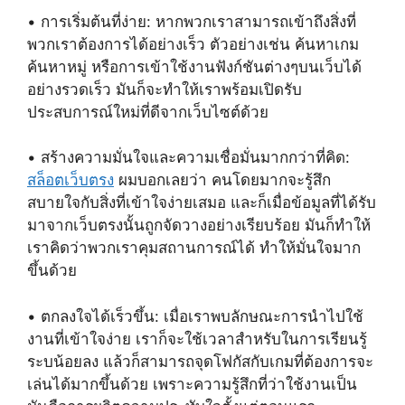
• การเริ่มต้นที่ง่าย: หากพวกเราสามารถเข้าถึงสิ่งที่
พวกเราต้องการได้อย่างเร็ว ตัวอย่างเช่น ค้นหาเกม
ค้นหาหมู่ หรือการเข้าใช้งานฟังก์ชันต่างๆบนเว็บได้
อย่างรวดเร็ว มันก็จะทำให้เราพร้อมเปิดรับ
ประสบการณ์ใหม่ที่ดีจากเว็บไซต์ด้วย
• สร้างความมั่นใจและความเชื่อมั่นมากกว่าที่คิด:
สล็อตเว็บตรง
ผมบอกเลยว่า คนโดยมากจะรู้สึก
สบายใจกับสิ่งที่เข้าใจง่ายเสมอ และก็เมื่อข้อมูลที่ได้รับ
มาจากเว็บตรงนั้นถูกจัดวางอย่างเรียบร้อย มันก็ทำให้
เราคิดว่าพวกเราคุมสถานการณ์ได้ ทำให้มั่นใจมาก
ขึ้นด้วย
• ตกลงใจได้เร็วขึ้น: เมื่อเราพบลักษณะการนำไปใช้
งานที่เข้าใจง่าย เราก็จะใช้เวลาสำหรับในการเรียนรู้
ระบน้อยลง แล้วก็สามารถจุดโฟกัสกับเกมที่ต้องการจะ
เล่นได้มากขึ้นด้วย เพราะความรู้สึกที่ว่าใช้งานเป็น