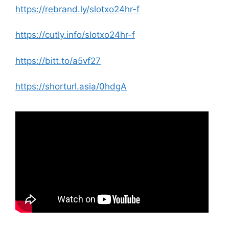
https://rebrand.ly/slotxo24hr-f
https://cutly.info/slotxo24hr-f
https://bitt.to/a5vf27
https://shorturl.asia/0hdgA