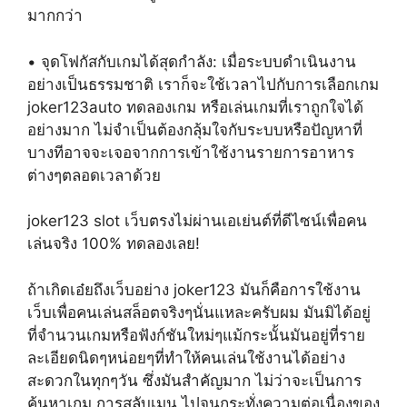
มากกว่า
• จุดโฟกัสกับเกมได้สุดกำลัง: เมื่อระบบดำเนินงาน
อย่างเป็นธรรมชาติ เราก็จะใช้เวลาไปกับการเลือกเกม
joker123auto ทดลองเกม หรือเล่นเกมที่เราถูกใจได้
อย่างมาก ไม่จำเป็นต้องกลุ้มใจกับระบบหรือปัญหาที่
บางทีอาจจะเจอจากการเข้าใช้งานรายการอาหาร
ต่างๆตลอดเวลาด้วย
joker123 slot เว็บตรงไม่ผ่านเอเย่นต์ที่ดีไซน์เพื่อคน
เล่นจริง 100% ทดลองเลย!
ถ้าเกิดเอ๋ยถึงเว็บอย่าง joker123 มันก็คือการใช้งาน
เว็บเพื่อคนเล่นสล็อตจริงๆนั่นแหละครับผม มันมิได้อยู่
ที่จำนวนเกมหรือฟังก์ชันใหม่ๆแม้กระนั้นมันอยู่ที่ราย
ละเอียดนิดๆหน่อยๆที่ทำให้คนเล่นใช้งานได้อย่าง
สะดวกในทุกๆวัน ซึ่งมันสำคัญมาก ไม่ว่าจะเป็นการ
ค้นหาเกม การสลับเมนู ไปจนกระทั่งความต่อเนื่องของ