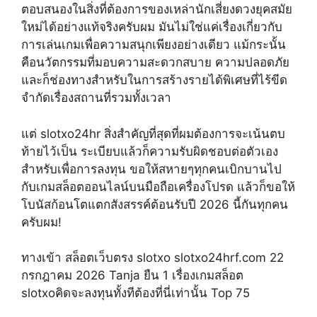
ตอบสนองในสิ่งที่ต้องการของเหล่านักเสี่ยงดวงยุคสมัย
ใหม่ได้อย่างแท้จริงครับผม มันไม่ใช่แค่เรื่องเกี่ยวกับ
การเล่นเกมเพื่อความสนุกเพียงอย่างเดียว แม้กระนั้น
คือนวัตกรรมที่มอบความสะดวกสบาย ความปลอดภัย
และก็ช่องทางสำหรับในการสร้างรายได้พิเศษที่ไร้ขีด
จำกัดเรื่องสถานที่รวมทั้งเวลา
แต่ slotxo24hr สิ่งสำคัญที่สุดที่ผมต้องการจะเน้นตบ
ท้ายไว้เป็น ระเบียบแล้วก็ความรับผิดชอบต่อตัวเอง
สำหรับเพื่อการลงทุน ขอให้สหายๆทุกคนเบิกบานไป
กับเกมสล็อตออนไลน์บนมือถือเครื่องโปรด แล้วก็ขอให้
โบนัสก้อนโตแตกสังสรรค์ต้อนรับปี 2026 นี้กันทุกคน
ครับผม!
ทางเข้า สล็อตเว็บตรง slotxo slotxo24hrf.com 22
กรกฎาคม 2026 Tanja ยืน 1 เรื่องเกมสล็อต
slotxoคิดจะลงทุนทั้งทีต้องที่นี่เท่านั้น Top 75