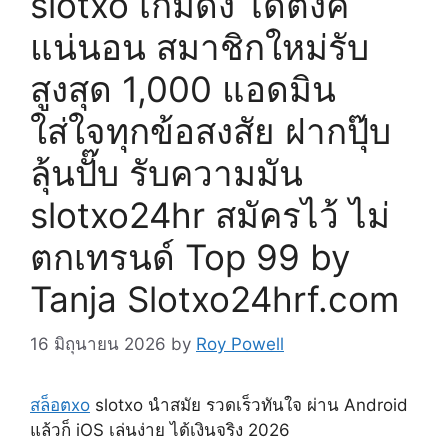
slotxo เกมดัง ได้ตังค์
แน่นอน สมาชิกใหม่รับ
สูงสุด 1,000 แอดมิน
ใส่ใจทุกข้อสงสัย ฝากปุ๊บ
ลุ้นปั๊บ รับความมัน
slotxo24hr สมัครไว้ ไม่
ตกเทรนด์ Top 99 by
Tanja Slotxo24hrf.com
16 มิถุนายน 2026
by
Roy Powell
สล็อตxo
slotxo นำสมัย รวดเร็วทันใจ ผ่าน Android
แล้วก็ iOS เล่นง่าย ได้เงินจริง 2026