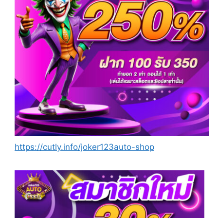
https://cutly.info/joker123auto-shop