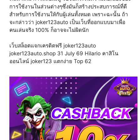
การใช้งานในส่วนต่างๆซึ่งมันก็สร้างประสบการณ์ที่ดี
สำหรับการใช้งานให้กับผู้เล่นทั้งหมด เพราะฉะนั้น ถ้า
จะกล่าวว่า joker123auto เป็นเว็บที่ออกแบบมาเพื่อ
คนเล่นจริง 100% ก็อาจจะไม่ผิดนัก
เว็บสล็อตแจกเครดิตฟรี joker123auto
joker123auto.shop 31 July 69 Hilario คาสิโน
ออนไลน์ joker123 แตกง่าย Top 62