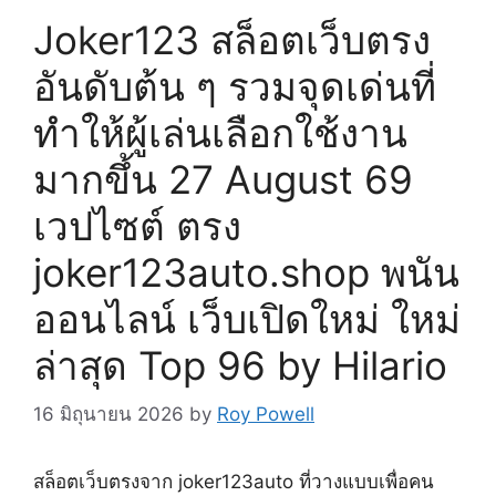
Joker123 สล็อตเว็บตรง
อันดับต้น ๆ รวมจุดเด่นที่
ทำให้ผู้เล่นเลือกใช้งาน
มากขึ้น 27 August 69
เวปไซต์ ตรง
joker123auto.shop พนัน
ออนไลน์ เว็บเปิดใหม่ ใหม่
ล่าสุด Top 96 by Hilario
16 มิถุนายน 2026
by
Roy Powell
สล็อตเว็บตรงจาก joker123auto ที่วางแบบเพื่อคน