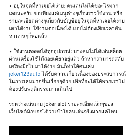
• อยู่ในจุดที่หาเจอได้ง่าย: คนเล่นไม่ได้ขอะไรมาก
เลยนะครับ ขอเพียงแค่เมนูต่างๆเรื่องราวใช้งาน หรือ
รายละเอียดต่างๆเกี่ยวกับบัญชีอยู่ในจุดที่หาเจอได้ง่าย
เดาได้ง่าย ใช้งานต่อเนื่องได้แบบไม่ต้องเสียเวลาค้น
หานานๆก็พอแล้ว
• ใช้งานตลอดได้ทุกอุปกรณ์: บางคนไม่ได้เล่นสล็อต
ผ่านเครื่องใช้ไม้สอยเดียวอยู่แล้ว ถ้าหากสามารถสลับ
เครื่องมือไปมาได้ง่าย มันก็ทำให้คนเล่น
joker123auto
ได้รับความเกี่ยวเนื่องของประสบการณ์
ในการเล่นมากขึ้นเรื่อยๆด้วย เพื่อที่จะได้ให้พวกเราไม่
ต้องปรับพฤติกรรมมากเกินไป
ระหว่างเล่นเกม joker slot รายละเอียดเล็กๆของ
เว็บไซต์มักบอกได้ว่าเข้าใจคนเล่นจริงมากแค่ไหน