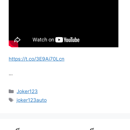
https://t.co/3E9Ai70Lcn
…
Categories
Joker123
Tags
joker123auto