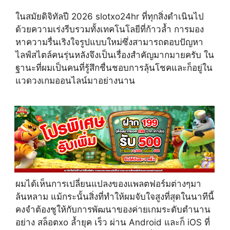
ในสมัยดิจิทัลปี 2026 slotxo24hr ที่ทุกสิ่งดำเนินไป
ด้วยความเร่งรีบรวมทั้งเทคโนโลยีที่ก้าวล้ำ การมอง
หาความรื่นเริงใจรูปแบบใหม่ซึ่งสามารถตอบปัญหา
ไลฟ์สไตล์คนรุ่นหลังจึงเป็นเรื่องสำคัญมากมายครับ ใน
ฐานะที่ผมเป็นคนที่รู้สึกชื่นชอบการลุ้นโชคและก็อยู่ใน
แวดวงเกมออนไลน์มาอย่างนาน
ผมได้เห็นการเปลี่ยนแปลงของแพลตฟอร์มต่างๆมา
ล้นหลาม แม้กระนั้นสิ่งที่ทำให้ผมจับใจสูงที่สุดในนาทีนี้
คงจำต้องชูให้กับการพัฒนาของค่ายเกมระดับตำนาน
อย่าง สล็อตxo ล้ำยุค เร็ว ผ่าน Android และก็ iOS ที่