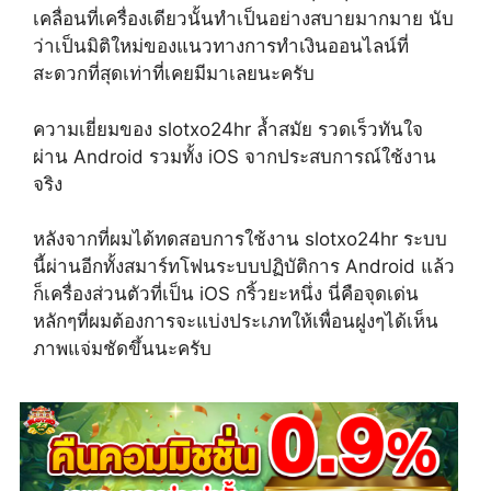
เคลื่อนที่เครื่องเดียวนั้นทำเป็นอย่างสบายมากมาย นับ
ว่าเป็นมิติใหม่ของแนวทางการทำเงินออนไลน์ที่
สะดวกที่สุดเท่าที่เคยมีมาเลยนะครับ
ความเยี่ยมของ slotxo24hr ล้ำสมัย รวดเร็วทันใจ
ผ่าน Android รวมทั้ง iOS จากประสบการณ์ใช้งาน
จริง
หลังจากที่ผมได้ทดสอบการใช้งาน slotxo24hr ระบบ
นี้ผ่านอีกทั้งสมาร์ทโฟนระบบปฏิบัติการ Android แล้ว
ก็เครื่องส่วนตัวที่เป็น iOS กริ้วยะหนึ่ง นี่คือจุดเด่น
หลักๆที่ผมต้องการจะแบ่งประเภทให้เพื่อนฝูงๆได้เห็น
ภาพแจ่มชัดขึ้นนะครับ