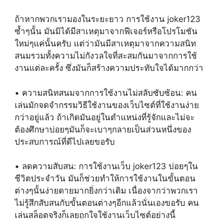
ถ้าหากพวกเรามองในระยะยาว การใช้งาน joker123
ซ้ำๆนั้น มันมิได้มีสาเหตุมาจากฟีเจอร์หรือโปรโมชัน
ใหม่ๆแค่นั้นครับ แต่ว่ามันมีสาเหตุมาจากความสนิท
สนมรวมทั้งความไม่กังวลใจที่สะสมกันมาจากการใช้
งานแต่ละครั้ง ซึ่งมันก็สร้างความประทับใจได้มากกว่า
• ความสนิทสนมจากการใช้งานไม่สลับซับซ้อน: คน
เล่นมักจดจำกรรมวิธีใช้งานของเว็บไซต์ที่ใช้งานง่าย
กว่าอยู่แล้ว ถ้าเกิดมันอยู่ในตำแหน่งที่รู้จักและไม่จะ
ต้องศึกษาบ่อยๆมันก็จะเบาๆกลายเป็นส่วนหนึ่งของ
ประสบการณ์ที่ดีไปเลยขอรับ
• ลดความสับสน: การใช้งานเว็บ joker123 บ่อยๆใน
ชีวิตประจำวัน มันก็ช่วยทำให้การใช้งานในขั้นตอน
ต่างๆนั้นง่ายดายมากยิ่งกว่าเดิม เนื่องจากว่าพวกเรา
ไม่รู้สึกสับสนกับขั้นตอนต่างๆอีกแล้วนั่นเองขอรับ คน
เล่นสล็อตจริงก็เลยถูกใจใช้งานเว็บไซต์อย่างนี้