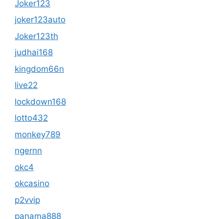
Joker123
joker123auto
Joker123th
judhai168
kingdom66n
live22
lockdown168
lotto432
monkey789
ngernn
okc4
okcasino
p2vvip
panama888