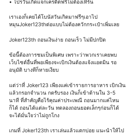
• โปรวันเกิดแจกเครดิตฟรีไม่ต้องเทิร์น
เราเองก็เคยได้โบนัสวันเกิดมาฟรีๆเอาไป
หมุนJoker123thต่อแบบไม่ต้องควักกระเป๋าเพิ่มเลย
Joker123th ถอนเงินง่าย ถอนเร็ว ไม่มีปกปิด
ข้อนี้ต้องการชมเป็นพิเศษ เพราะว่าพวกเราเคยพบ
เว็บไซต์อื่นที่พอเพียงจะเบิกเงินต้องแจ้งแอดมิน รอ
อนุมัติ บางทีก็หายเงียบ
แต่ว่าที่ Joker123 เพียงแค่เข้ารายการอาหาร เบิกเงิน
แล้วกรอกจำนวน กดรับรอง เงินก็เข้าด้านใน 3-5
นาที ที่สำคัญคือไร้คุณค่าประเพณี ถอนมากแค่ไหน
ก็ได้ ถอนได้แต่ละวัน ทดลองถอนยอดเล็กๆก่อนก็ได้
จะได้มั่นใจว่าไม่ถูกโกง
เกมที่ Joker123th เราเล่นแล้วแตกบ่อย แนะนำให้ไป