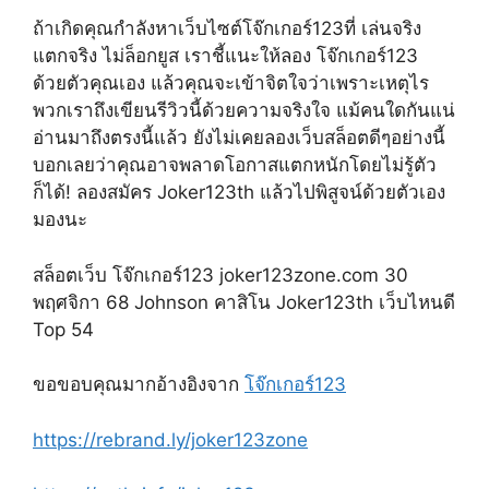
ถ้าเกิดคุณกำลังหาเว็บไซต์โจ๊กเกอร์123ที่ เล่นจริง
แตกจริง ไม่ล็อกยูส เราชี้แนะให้ลอง โจ๊กเกอร์123
ด้วยตัวคุณเอง แล้วคุณจะเข้าจิตใจว่าเพราะเหตุไร
พวกเราถึงเขียนรีวิวนี้ด้วยความจริงใจ แม้คนใดกันแน่
อ่านมาถึงตรงนี้แล้ว ยังไม่เคยลองเว็บสล็อตดีๆอย่างนี้
บอกเลยว่าคุณอาจพลาดโอกาสแตกหนักโดยไม่รู้ตัว
ก็ได้! ลองสมัคร Joker123th แล้วไปพิสูจน์ด้วยตัวเอง
มองนะ
สล็อตเว็บ โจ๊กเกอร์123 joker123zone.com 30
พฤศจิกา 68 Johnson คาสิโน Joker123th เว็บไหนดี
Top 54
ขอขอบคุณมากอ้างอิงจาก
โจ๊กเกอร์123
https://rebrand.ly/joker123zone