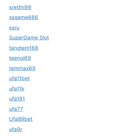
sretthi99
ssgame666
ssru
SuperGame Slot
tangtem168
teenoi69
temmax69
ufa11bet
ufa11k
ufa191
ufa77
Ufa89bet
ufa9r