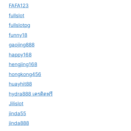
FAFA123
fullslot
fullslotpg
funny18
gaojing888
happy168
hengjing168
hongkong456
huayhit88
hydra888 เครดิตฟรี
Jilislot
jinda55
jinda888