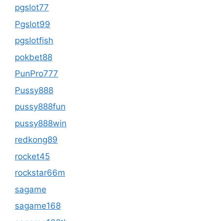
pgslot77
Pgslot99
pgslotfish
pokbet88
PunPro777
Pussy888
pussy888fun
pussy888win
redkong89
rocket45
rockstar66m
sagame
sagame168