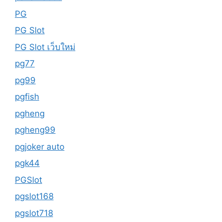
PG
PG Slot
PG Slot เว็บใหม่
pg77
pg99
pgfish
pgheng
pgheng99
pgjoker auto
pgk44
PGSlot
pgslot168
pgslot718