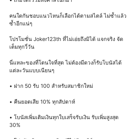
• เกมโต๊ะรวมทั้งคาสิโนก็มา
คนใดกันชอบแนวไหนก็เลือกได้ตามสไตล์ ไม่ซ้ำแล้ว
ซ้ำอีกแน่ๆ
โปรโมชั่น Joker123th ที่ไม่เอ่ยถึงมิได้ แจกจริง จัด
เต็มทุกวี่วัน
นี่แหละของที่โดนใจที่สุด ไม่ต้องมีดวงก็รับโบนัสได้
แต่ละวันแบบเนียนๆ
• ฝาก 50 รับ 100 สำหรับสมาชิกใหม่
• คืนยอดเสีย 10% ทุกสัปดาห์
• โบนัสเพิ่มเติมเงินทุกใบเสร็จรับเงิน รับเพิ่มสูงสุด
30%