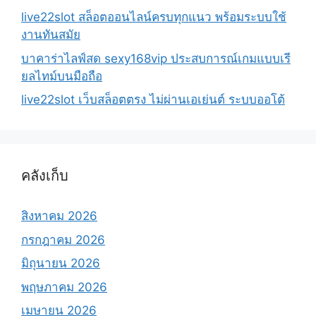
live22slot สล็อตออนไลน์ครบทุกแนว พร้อมระบบใช้
งานทันสมัย
บาคาร่าไลฟ์สด sexy168vip ประสบการณ์เกมแบบเรี
ยลไทม์บนมือถือ
live22slot เว็บสล็อตตรง ไม่ผ่านเอเย่นต์ ระบบออโต้
คลังเก็บ
สิงหาคม 2026
กรกฎาคม 2026
มิถุนายน 2026
พฤษภาคม 2026
เมษายน 2026