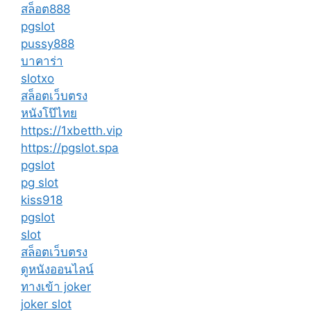
สล็อต888
pgslot
pussy888
บาคาร่า
slotxo
สล็อตเว็บตรง
หนังโป๊ไทย
https://1xbetth.vip
https://pgslot.spa
pgslot
pg slot
kiss918
pgslot
slot
สล็อตเว็บตรง
ดูหนังออนไลน์
ทางเข้า joker
joker slot