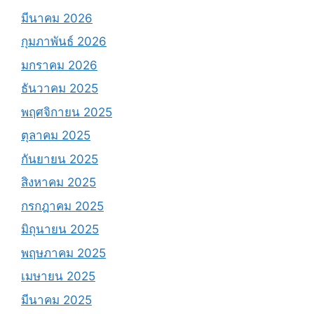
มีนาคม 2026
กุมภาพันธ์ 2026
มกราคม 2026
ธันวาคม 2025
พฤศจิกายน 2025
ตุลาคม 2025
กันยายน 2025
สิงหาคม 2025
กรกฎาคม 2025
มิถุนายน 2025
พฤษภาคม 2025
เมษายน 2025
มีนาคม 2025