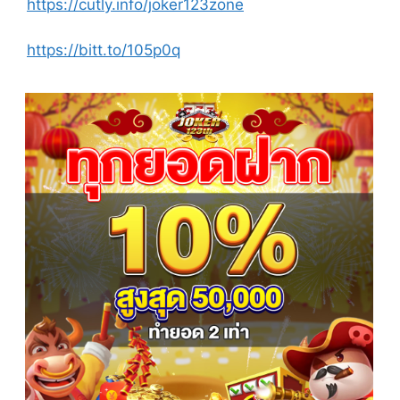
https://cutly.info/joker123zone
https://bitt.to/105p0q