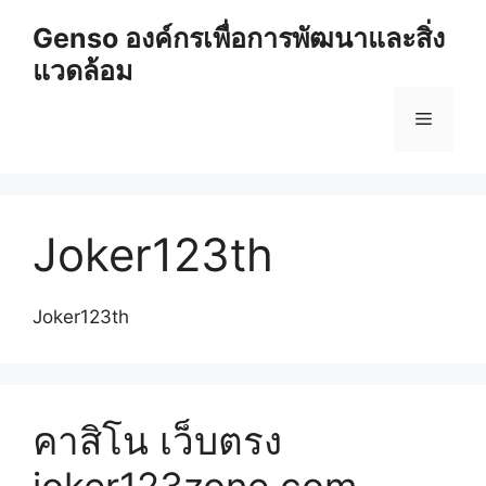
Skip
Genso องค์กรเพื่อการพัฒนาและสิ่ง
to
แวดล้อม
content
Menu
Joker123th
Joker123th
คาสิโน เว็บตรง