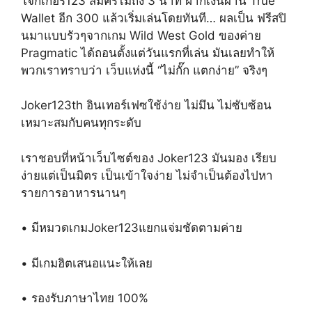
โจ๊กเกอร์123 สมัครไม่ถึง 3 นาที ฝากเงินผ่าน True
Wallet อีก 300 แล้วเริ่มเล่นโดยทันที… ผลเป็น ฟรีสปิ
นมาแบบรัวๆจากเกม Wild West Gold ของค่าย
Pragmatic ได้ถอนตั้งแต่วันแรกที่เล่น มันเลยทำให้
พวกเราทราบว่า เว็บแห่งนี้ “ไม่กั๊ก แตกง่าย” จริงๆ
Joker123th อินเทอร์เฟซใช้ง่าย ไม่มึน ไม่ซับซ้อน
เหมาะสมกับคนทุกระดับ
เราชอบที่หน้าเว็บไซต์ของ Joker123 มันมอง เรียบ
ง่ายแต่เป็นมิตร เป็นเข้าใจง่าย ไม่จำเป็นต้องไปหา
รายการอาหารนานๆ
• มีหมวดเกมJoker123แยกแจ่มชัดตามค่าย
• มีเกมฮิตเสนอแนะให้เลย
• รองรับภาษาไทย 100%