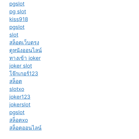
pgslot
pg slot
kiss918
pgslot
slot
สล็อตเว็บตรง
ดูหนังออนไลน์
ทางเข้า joker
joker slot
โจ๊กเกอร์123
สล็อต
slotxo
joker123
jokerslot
pgslot
สล็อตxo
สล็อตออนไลน์