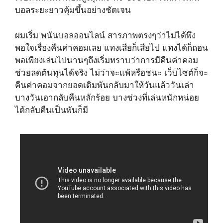
บอลระยะยาวคุ้มขึ้นอย่างชัดเจน
ผมเริ่ม พนันบอลออนไลน์ สารภาพตรงๆว่าไม่ได้พึง
พอใจเรื่องคืนค่าคอมเลย แทงเสียก็เสียไป แทงได้ก็ถอน
พอเพียงเล่นไปนานๆถึงเริ่มทราบว่าการมีคืนค่าคอม
ช่วยลดต้นทุนได้จริง ไม่ว่าจะแพ้หรือชนะ เว็บไซต์ก็จะ
คืนค่าคอมจากยอดเดิมพันกลับมาให้วันแล้ววันเล่า
บางวันเอากลับคืนหลักร้อย บางช่วงที่เล่นหนักหน่อย
ได้กลับคืนเป็นพันก็มี