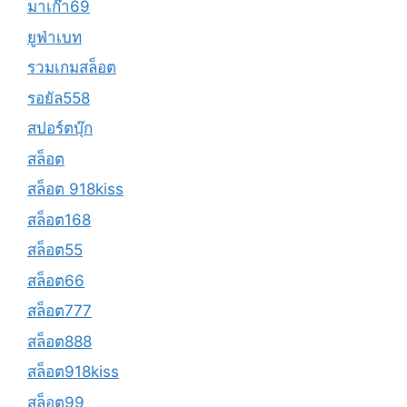
มาเก๊า69
ยูฟ่าเบท
รวมเกมสล็อต
รอยัล558
สปอร์ตบุ๊ก
สล็อต
สล็อต 918kiss
สล็อต168
สล็อต55
สล็อต66
สล็อต777
สล็อต888
สล็อต918kiss
สล็อต99