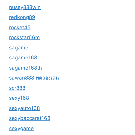
pussy888win
redkong89
rocket45
rockstar66m
sagame
sagame168
sagame168th
sawan888 ทดลองเล่น
scr888
sexy168
sexyauto168
sexybaccarat168
sexygame