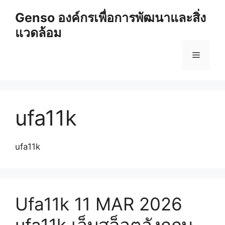
Skip
Genso องค์กรเพื่อการพัฒนาและสิ่ง
to
แวดล้อม
content
Menu
ufa11k
ufa11k
Ufa11k 11 MAR 2026