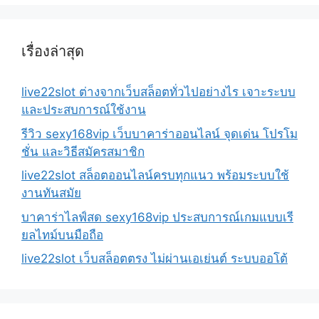
เรื่องล่าสุด
live22slot ต่างจากเว็บสล็อตทั่วไปอย่างไร เจาะระบบ
และประสบการณ์ใช้งาน
รีวิว sexy168vip เว็บบาคาร่าออนไลน์ จุดเด่น โปรโม
ชั่น และวิธีสมัครสมาชิก
live22slot สล็อตออนไลน์ครบทุกแนว พร้อมระบบใช้
งานทันสมัย
บาคาร่าไลฟ์สด sexy168vip ประสบการณ์เกมแบบเรี
ยลไทม์บนมือถือ
live22slot เว็บสล็อตตรง ไม่ผ่านเอเย่นต์ ระบบออโต้