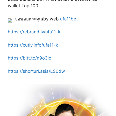
wallet Top 100
ขอขอบพระคุณby web
ufa11bet
https://rebrand.ly/ufa11-k
https://cutly.info/ufa11-k
https://bitt.to/n9o3lc
https://shorturl.asia/LS0dw