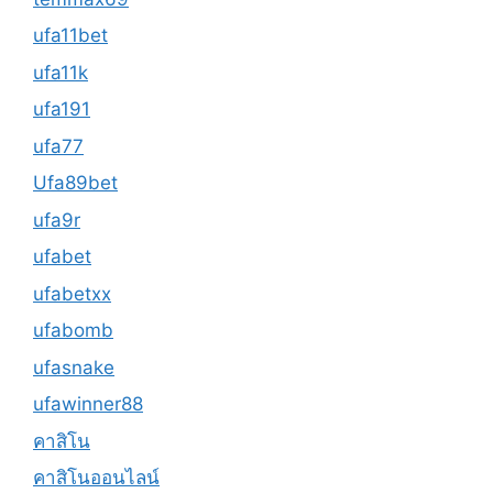
ufa11bet
ufa11k
ufa191
ufa77
Ufa89bet
ufa9r
ufabet
ufabetxx
ufabomb
ufasnake
ufawinner88
คาสิโน
คาสิโนออนไลน์