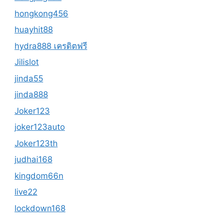
hongkong456
huayhit88
hydra888 เครดิตฟรี
Jilislot
jinda55
jinda888
Joker123
joker123auto
Joker123th
judhai168
kingdom66n
live22
lockdown168