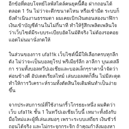
อีกข้อที่ตอบโจทย์ไลฟ์สไตล์คนยุคนี้คือ ฝากถอนได้
ตลอด 1 วัน ไม่ว่าจะดึกขนาดไหน หรือเช้ามืด ระบบก็
ยังดำเนินงานธรรมดา ผมเคยเบิกเงินตอนสองนาฬิกา
เงินเข้าบัญชีด้านในไม่กี่นาที ทำให้รู้สึกเพลิดเพลินใจ
ว่าเว็บไซต์มีระบบระเบียบอัตโนมัติจริง ไม่ต้องรอคอย
แอดไม่นมานั่งกดให้
ในส่วนของการ ufa11k เว็บไซต์นี้มีให้เลือกครบทุกลีก
ดัง ไม่ว่าจะเป็นบอลยุโรป พรีเมียร์ลีก ลาลีกา บุนเดสลี
กา รวมทั้งบอลทวีปเอเชียและบอลเล็กๆราคาน้ำจัดว่า
ค่อนข้างดี อัปเดตเรียลไทม์ เล่นบอลสดก็ลื่น ไม่มีสะดุด
ทำให้การวิเคราะห์รวมทั้งตัดสินใจเดิมพันทำเป็นง่าย
ขึ้น
จากประสบการณ์ที่ใช้งานกริ้วโกรธยะหนึ่ง ผมคิดว่า
เว็บ ufa11k ชั้น 1 ในทวีปเอเชียเว็บนี้ เหมาะทั้งยังกับ
มือใหม่และผู้ที่เล่นเสมอๆ เพราะระบบเสถียร เงินชัวร์
ถอนได้จริง และไม่กระจุกกระจิก ถ้าคุณกำลังมองหา