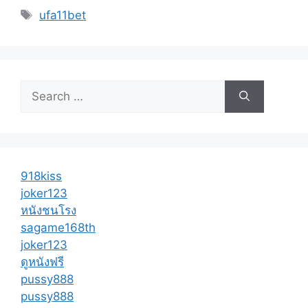
Tags
ufa11bet
Search
for:
918kiss
joker123
หนังชนโรง
sagame168th
joker123
ดูหนังฟรี
pussy888
pussy888