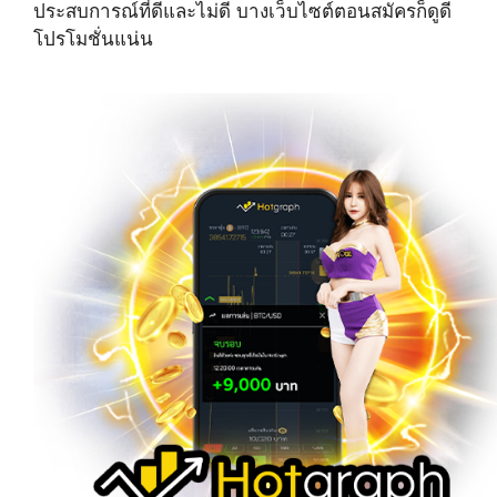
ประสบการณ์ที่ดีและไม่ดี บางเว็บไซต์ตอนสมัครก็ดูดี
โปรโมชั่นแน่น