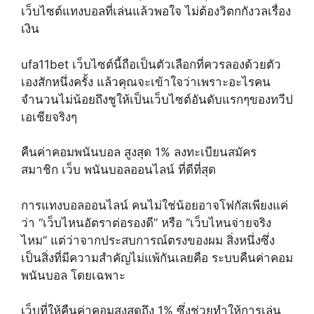
เว็บไซต์แทงบอลที่เล่นแล้วพอใจ ไม่ต้องวิตกกังวลเรื่อง
เงิน
ufa11bet เว็บไซต์นี้ถือเป็นตัวเลือกที่ควรลองด้วยตัว
เองสักหนึ่งครั้ง แล้วคุณจะเข้าใจว่าเพราะอะไรคน
จำนวนไม่น้อยถึงชูให้เป็นเว็บไซต์อันดับแรกๆของทวีป
เอเชียจริงๆ
คืนค่าคอมพนันบอล สูงสุด 1% ลงทะเบียนสมัคร
สมาชิก เว็บ พนันบอลออนไลน์ ที่ดีที่สุด
การแทงบอลออนไลน์ คนไม่ใช่น้อยอาจโฟกัสเพียงแค่
ว่า “เว็บไหนอัตราต่อรองดี” หรือ “เว็บไหนจ่ายจริง
ไหม” แต่ว่าจากประสบการณ์ตรงของผม สิ่งหนึ่งซึ่ง
เป็นสิ่งที่มีความสำคัญไม่แพ้กันเลยคือ ระบบคืนค่าคอม
พนันบอล โดยเฉพาะ
เว็บที่ให้คืนค่าคอมสูงสุดถึง 1% ซึ่งช่วยทำให้การเล่น