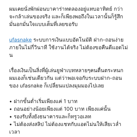
ผมเคยนั่งพักผ่อนบาคาร่าทดลองอยู่แทบอาทิตย์ กว่า
จะกล้าเล่นของจริง และก็เพียงพอถึงในเวลานั้นก็รู้สึก
มั่นอกมั่นใจแบบเต็มที่เลยขอรับ
ufasnake
ระบบการเงินแบบอัตโนมัติ ฝาก-ถอนง่าย
ภายในไม่กี่วินาที ใช้งานได้จริง ไม่ต้องขอคืนดีแอดไม่
น
เรื่องเงินเป็นสิ่งที่ผู้เล่นยูฟ่าเบทหลายๆคนตื่นตระหนก
ผมเองก็เช่นเดียวกัน แต่ว่าพอเจอกับระบบฝาก-ถอน
ของ ufasnake ก็เปลี่ยนแปลงมุมมองไปเลย
• ฝากขั้นต่ำเริ่มเพียงแค่ 1 บาท
• ถอนอย่างน้อยเพียงแต่ 100 บาท เพียงแค่นั้น
• รองรับทั้งยังธนาคารและก็ทรูวอเลท
• ไม่ต้องส่งสลิป ไม่ต้องแชทกับแอดไม่นให้เสียเวล่ำ
เวลา