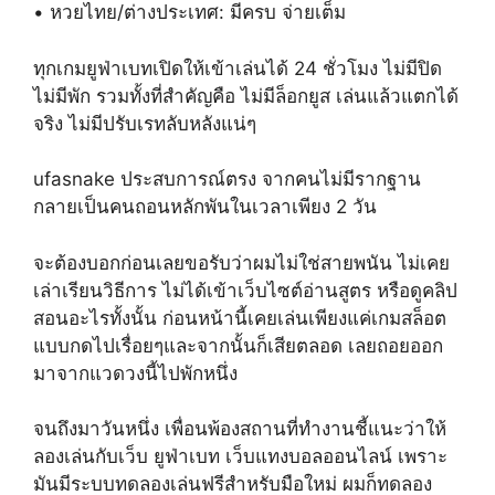
• หวยไทย/ต่างประเทศ: มีครบ จ่ายเต็ม
ทุกเกมยูฟ่าเบทเปิดให้เข้าเล่นได้ 24 ชั่วโมง ไม่มีปิด
ไม่มีพัก รวมทั้งที่สำคัญคือ ไม่มีล็อกยูส เล่นแล้วแตกได้
จริง ไม่มีปรับเรทลับหลังแน่ๆ
ufasnake ประสบการณ์ตรง จากคนไม่มีรากฐาน
กลายเป็นคนถอนหลักพันในเวลาเพียง 2 วัน
จะต้องบอกก่อนเลยขอรับว่าผมไม่ใช่สายพนัน ไม่เคย
เล่าเรียนวิธีการ ไม่ได้เข้าเว็บไซต์อ่านสูตร หรือดูคลิป
สอนอะไรทั้งนั้น ก่อนหน้านี้เคยเล่นเพียงแค่เกมสล็อต
แบบกดไปเรื่อยๆและจากนั้นก็เสียตลอด เลยถอยออก
มาจากแวดวงนี้ไปพักหนึ่ง
จนถึงมาวันหนึ่ง เพื่อนพ้องสถานที่ทำงานชี้แนะว่าให้
ลองเล่นกับเว็บ ยูฟ่าเบท เว็บแทงบอลออนไลน์ เพราะ
มันมีระบบทดลองเล่นฟรีสำหรับมือใหม่ ผมก็ทดลอง