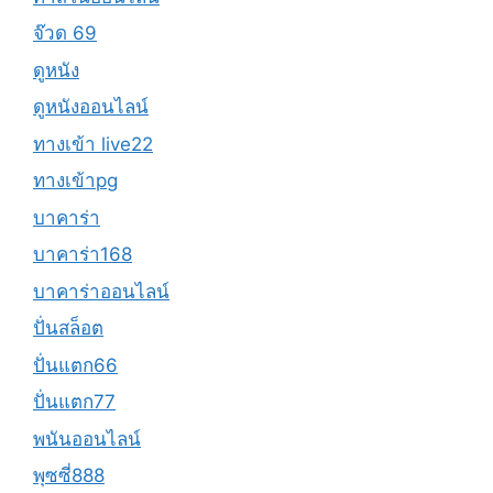
จ๊วด 69
ดูหนัง
ดูหนังออนไลน์
ทางเข้า live22
ทางเข้าpg
บาคาร่า
บาคาร่า168
บาคาร่าออนไลน์
ปั่นสล็อต
ปั่นแตก66
ปั่นแตก77
พนันออนไลน์
พุซซี่888