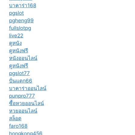
บาคาร่า168
pgslot
pgheng99
fullslotpg
live22
ดูหนัง
ดูหนังฟรี
หนังออนไลน์
ดูหนังฟรี
pgslot77
ปั่นแตก66
บาคาร่าออนไลน์
punpro777
ซื้อหวยออนไลน์
หวยออนไลน์
สล็อต
faro168
hongkong456