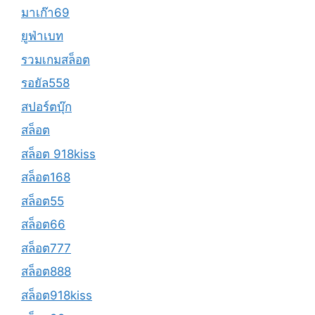
มาเก๊า69
ยูฟ่าเบท
รวมเกมสล็อต
รอยัล558
สปอร์ตบุ๊ก
สล็อต
สล็อต 918kiss
สล็อต168
สล็อต55
สล็อต66
สล็อต777
สล็อต888
สล็อต918kiss