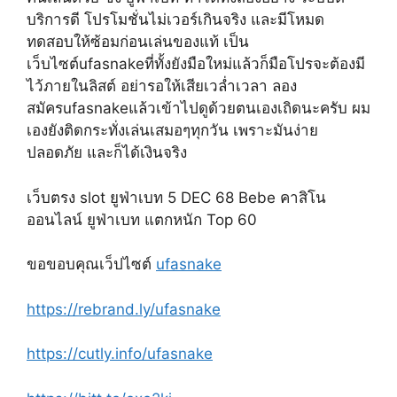
บริการดี โปรโมชั่นไม่เวอร์เกินจริง และมีโหมด
ทดสอบให้ซ้อมก่อนเล่นของแท้ เป็น
เว็บไซต์ufasnakeที่ทั้งยังมือใหม่แล้วก็มือโปรจะต้องมี
ไว้ภายในลิสต์ อย่ารอให้เสียเวล่ำเวลา ลอง
สมัครufasnakeแล้วเข้าไปดูด้วยตนเองเถิดนะครับ ผม
เองยังติดกระทั่งเล่นเสมอๆทุกวัน เพราะมันง่าย
ปลอดภัย และก็ได้เงินจริง
เว็บตรง slot ยูฟ่าเบท 5 DEC 68 Bebe คาสิโน
ออนไลน์ ยูฟ่าเบท แตกหนัก Top 60
ขอขอบคุณเว็ปไซต์
ufasnake
https://rebrand.ly/ufasnake
https://cutly.info/ufasnake