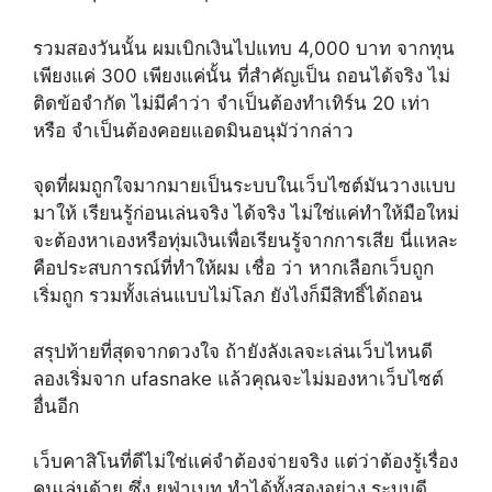
รวมสองวันนั้น ผมเบิกเงินไปแทบ 4,000 บาท จากทุน
เพียงแค่ 300 เพียงแค่นั้น ที่สำคัญเป็น ถอนได้จริง ไม่
ติดข้อจำกัด ไม่มีคำว่า จำเป็นต้องทำเทิร์น 20 เท่า
หรือ จำเป็นต้องคอยแอดมินอนุมัว่ากล่าว
จุดที่ผมถูกใจมากมายเป็นระบบในเว็บไซต์มันวางแบบ
มาให้ เรียนรู้ก่อนเล่นจริง ได้จริง ไม่ใช่แค่ทำให้มือใหม่
จะต้องหาเองหรือทุ่มเงินเพื่อเรียนรู้จากการเสีย นี่แหละ
คือประสบการณ์ที่ทำให้ผม เชื่อ ว่า หากเลือกเว็บถูก
เริ่มถูก รวมทั้งเล่นแบบไม่โลภ ยังไงก็มีสิทธิ์ได้ถอน
สรุปท้ายที่สุดจากดวงใจ ถ้ายังลังเลจะเล่นเว็บไหนดี
ลองเริ่มจาก ufasnake แล้วคุณจะไม่มองหาเว็บไซต์
อื่นอีก
เว็บคาสิโนที่ดีไม่ใช่แค่จำต้องจ่ายจริง แต่ว่าต้องรู้เรื่อง
คนเล่นด้วย ซึ่ง ยูฟ่าเบท ทำได้ทั้งสองอย่าง ระบบดี