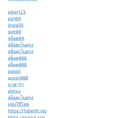
joker123
pg168
jinda55
slot99
สล็อต66
สล็อตเว็บตรง
สล็อตเว็บตรง
สล็อต888
สล็อต888
pgslot
pussy888
บาคาร่า
slotxo
สล็อตเว็บตรง
หนังโป๊ไทย
https://1xbetth.vip
https://pgslot.spa