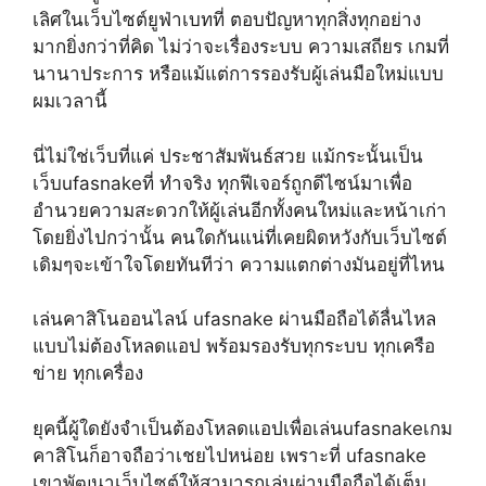
เลิศในเว็บไซต์ยูฟ่าเบทที่ ตอบปัญหาทุกสิ่งทุกอย่าง
มากยิ่งกว่าที่คิด ไม่ว่าจะเรื่องระบบ ความเสถียร เกมที่
นานาประการ หรือแม้แต่การรองรับผู้เล่นมือใหม่แบบ
ผมเวลานี้
นี่ไม่ใช่เว็บที่แค่ ประชาสัมพันธ์สวย แม้กระนั้นเป็น
เว็บufasnakeที่ ทำจริง ทุกฟีเจอร์ถูกดีไซน์มาเพื่อ
อำนวยความสะดวกให้ผู้เล่นอีกทั้งคนใหม่และหน้าเก่า
โดยยิ่งไปกว่านั้น คนใดกันแน่ที่เคยผิดหวังกับเว็บไซต์
เดิมๆจะเข้าใจโดยทันทีว่า ความแตกต่างมันอยู่ที่ไหน
เล่นคาสิโนออนไลน์ ufasnake ผ่านมือถือได้ลื่นไหล
แบบไม่ต้องโหลดแอป พร้อมรองรับทุกระบบ ทุกเครือ
ข่าย ทุกเครื่อง
ยุคนี้ผู้ใดยังจำเป็นต้องโหลดแอปเพื่อเล่นufasnakeเกม
คาสิโนก็อาจถือว่าเชยไปหน่อย เพราะที่ ufasnake
เขาพัฒนาเว็บไซต์ให้สามารถเล่นผ่านมือถือได้เต็ม