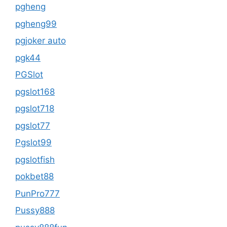
pgheng
pgheng99
pgjoker auto
pgk44
PGSlot
pgslot168
pgslot718
pgslot77
Pgslot99
pgslotfish
pokbet88
PunPro777
Pussy888