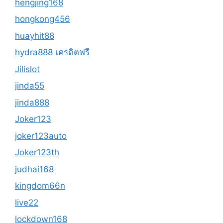
hengjing168
hongkong456
huayhit88
hydra888 เครดิตฟรี
Jilislot
jinda55
jinda888
Joker123
joker123auto
Joker123th
judhai168
kingdom66n
live22
lockdown168