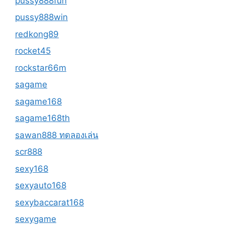
pussy888fun
pussy888win
redkong89
rocket45
rockstar66m
sagame
sagame168
sagame168th
sawan888 ทดลองเล่น
scr888
sexy168
sexyauto168
sexybaccarat168
sexygame