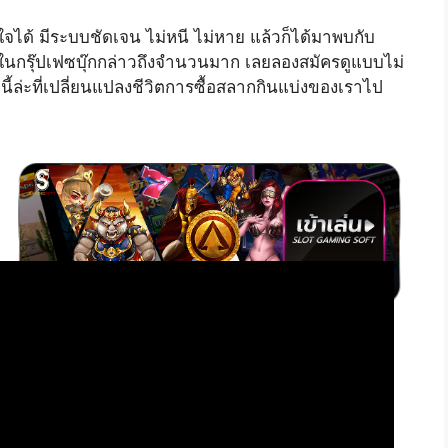
ว้ใจได้ มีระบบชัดเจน ไม่หนี ไม่หาย แล้วก็ได้มาพบกับ
ในกรุ๊ปเฟซบุ๊กกล่าวถึงจำนวนมาก เลยลองสมัครดูแบบไม่
บนี้ล่ะที่เปลี่ยนแปลงชีวิตการซื้อสลากกินแบ่งของเราไป