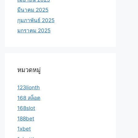
มีนาคม 2025
กุมภาพันธ์ 2025
มกราคม 2025
หมวดหมู่
123lionth
168 สล็อต
168slot
188bet
1xbet