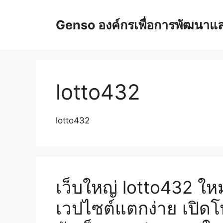
Skip
to
Genso องค์กรเพื่อการพัฒนาแล
content
lotto432
lotto432
เว็บใหญ่ lotto432 ใหม
เวปไซต์แตกง่าย เปิ