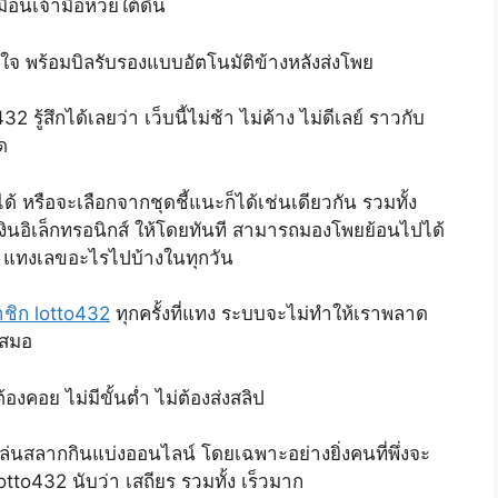
มือนเจ้ามือหวยใต้ดิน
จ พร้อมบิลรับรองแบบอัตโนมัติข้างหลังส่งโพย
ู้สึกได้เลยว่า เว็บนี้ไม่ช้า ไม่ค้าง ไม่ดีเลย์ ราวกับ
ด
หรือจะเลือกจากชุดชี้แนะก็ได้เช่นเดียวกัน รวมทั้ง
ินอิเล็กทรอนิกส์ ให้โดยทันที สามารถมองโพยย้อนไปได้
ง แทงเลขอะไรไปบ้างในทุกวัน
ชิก lotto432
ทุกครั้งที่แทง ระบบจะไม่ทำให้เราพลาด
เสมอ
องคอย ไม่มีขั้นต่ำ ไม่ต้องส่งสลิป
าเล่นสลากกินแบ่งออนไลน์ โดยเฉพาะอย่างยิ่งคนที่พึ่งจะ
tto432 นับว่า เสถียร รวมทั้ง เร็วมาก