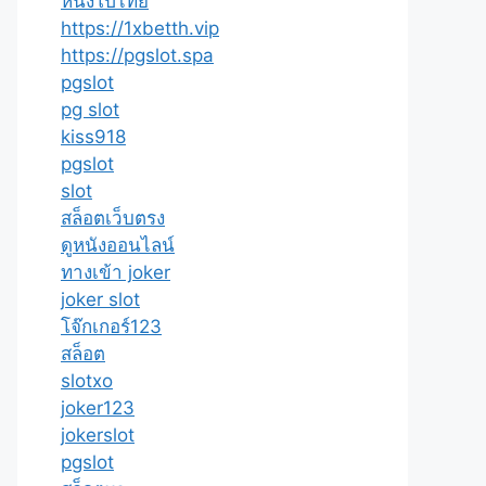
หนังโป๊ไทย
https://1xbetth.vip
https://pgslot.spa
pgslot
pg slot
kiss918
pgslot
slot
สล็อตเว็บตรง
ดูหนังออนไลน์
ทางเข้า joker
joker slot
โจ๊กเกอร์123
สล็อต
slotxo
joker123
jokerslot
pgslot