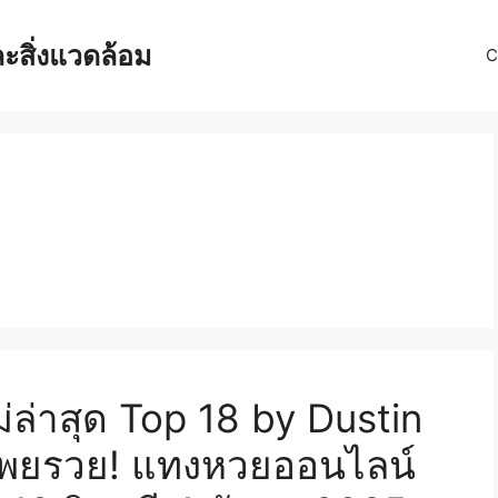
ะสิ่งแวดล้อม
C
่ล่าสุด Top 18 by Dustin
ดโพยรวย! แทงหวยออนไลน์