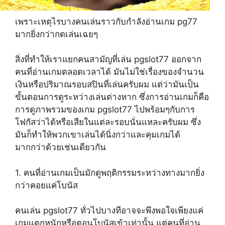
เพราะเหตุไรบางคนเล่นราวกับกำลังอ่านเกม pg77
มากยิ่งกว่ากดเล่นเฉยๆ
สิ่งที่ทำให้เราแยกคนสามัญที่เล่น pgslot77 ออกจาก
คนที่อ่านเกมตลอดเวลาได้ มันไม่ใช่เรื่องของจำนวน
เงินหรือปริมาณรอบสปินที่เล่นครับผม แต่ว่ามันเป็น
ขั้นตอนการดูระหว่างเล่นต่างหาก ซึ่งการอ่านเกมก็คือ
การดูภาพรวมของเกม pgslot77 ไปพร้อมๆกับการ
โฟกัสว่าได้หรือเสียในแต่ละรอบนั่นแหละครับผม ซึ่ง
มันก็ทำให้พวกเขาเล่นได้นิ่งกว่าและคุมเกมได้
มากกว่าด้วยเช่นเดียวกัน
1. คนที่อ่านเกมเป็นมักดูพฤติกรรมระหว่างทางมากยิ่ง
กว่าคอยแค่โบนัส
คนเล่น pgslot77 ทั่วไปบางทีอาจจะพึงพอใจเพียงแค่
เกมแตกหนักหรือตอนโบนัสเข้าเท่านั้น แต่คนที่อ่าน