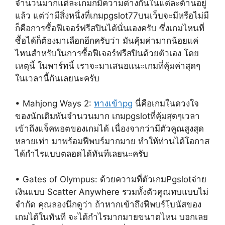
จำนวนมากแต่ละเกมก็มีความต่างกันในแต่ละด้านอยู่
แล้ว แต่ว่ามีสิ่งหนึ่งที่เกมpgslot77บนเว็บจะมีหรือไม่มี
ก็คือการซื้อฟีเจอร์ฟรีสปินได้นั่นเองครับ ซึ่งเกมไหนที่
ซื้อได้ก็ต้องมาเลือกอีกครับว่า มันคุ้มค่ามากน้อยแค่
ไหนสำหรับในการซื้อฟีเจอร์ฟรีสปินด้วยตัวเอง โดย
เหตุนี้ ในพาร์ทนี้ เราจะมาเสนอแนะเกมที่คุ้มค่าสุดๆ
ในเวลานี้กันเลยนะครับ
• Mahjong Ways 2:
ทางเข้าpg
นี่คือเกมในดวงใจ
ของนักเดิมพันจำนวนมาก เกมpgslotที่คุ้มสุดๆเวลา
เข้าถึงแจ็คพอตของเกมได้ เนื่องจากว่ามีตัวคูณสูงสุด
หลายเท่า มาพร้อมฟีพบร์มากมาย ทำให้ท่านได้โอกาส
ได้กำไรแบบตลอดได้ทันทีเลยนะครับ
• Gates of Olympus: ด้วยความที่ตัวเกมPgslotจ่าย
เงินแบบ Scatter Anywhere รวมทั้งตัวคูณทบแบบไม่
จำกัด คุณลองนึกดูว่า ถ้าหากเข้าถึงฟีพบร์โบนัสของ
เกมได้ในทันที จะได้กำไรมากมายขนาดไหน บอกเลย