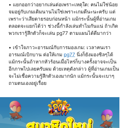
• แยกออกว่าอยากเล่นต่อเพราะเหตุใด: คนไม่ใช่น้อย
จมอยู่กับเกมเดิมนานไม่ใช่เพราะเกมดีนะนะครับ แต่
เพราะว่าเสียดายรอบก่อนหน้า แม้กระนั้นผู้ที่อ่านเกม
ตลอดจะแยกได้ว่า ช่วงนี้กำลังเล่นทำไมกันแน่ ถ้าเกิด
พวกเรารู้สึกตัวก็จะเล่น pg77 ตามแผนได้ดีมากว่า
• เข้าใจภาวะอารมณ์กับการมองเกม: เวลาคนเรา
อารมณ์เบิกบาน ต่อให้เกม
pg77
นิ่งก็ยังมองชิลๆได้
แม้กระนั้นถ้าหากหัวร้อนเมื่อไหร่ก็บางครั้งอาจจะเป็น
อีกภาพไปเลยครับผม ด้วยเหตุดังกล่าว ผู้ที่อ่านเกมเป็น
จะไม่เชื่อความรู้สึกตัวเองมากนัก แม้กระนั้นจะเบาๆ
ถามตนเองอยู่เรื่อย