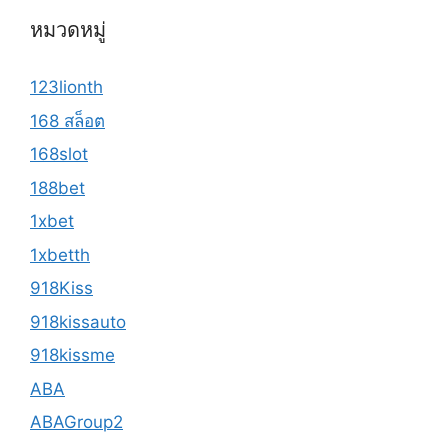
หมวดหมู่
123lionth
168 สล็อต
168slot
188bet
1xbet
1xbetth
918Kiss
918kissauto
918kissme
ABA
ABAGroup2