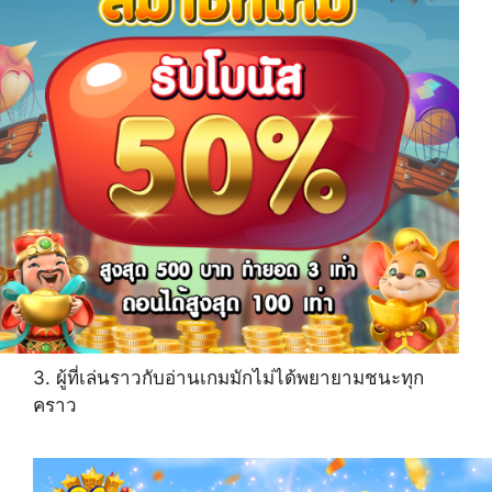
3. ผู้ที่เล่นราวกับอ่านเกมมักไม่ได้พยายามชนะทุก
คราว