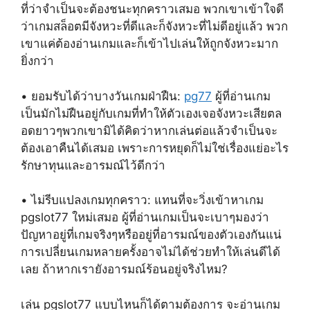
ที่ว่าจำเป็นจะต้องชนะทุกคราวเสมอ พวกเขาเข้าใจดี
ว่าเกมสล็อตมีจังหวะที่ดีและก็จังหวะที่ไม่ดีอยู่แล้ว พวก
เขาแค่ต้องอ่านเกมและก็เข้าไปเล่นให้ถูกจังหวะมาก
ยิ่งกว่า
• ยอมรับได้ว่าบางวันเกมฝ่าฝืน:
pg77
ผู้ที่อ่านเกม
เป็นมักไม่ฝืนอยู่กับเกมที่ทำให้ตัวเองเจอจังหวะเสียตล
อดยาวๆพวกเขามิได้คิดว่าหากเล่นต่อแล้วจำเป็นจะ
ต้องเอาคืนได้เสมอ เพราะการหยุดก็ไม่ใช่เรื่องแย่อะไร
รักษาทุนและอารมณ์ไว้ดีกว่า
• ไม่รีบแปลงเกมทุกคราว: แทนที่จะวิ่งเข้าหาเกม
pgslot77 ใหม่เสมอ ผู้ที่อ่านเกมเป็นจะเบาๆมองว่า
ปัญหาอยู่ที่เกมจริงๆหรืออยู่ที่อารมณ์ของตัวเองกันแน่
การเปลี่ยนเกมหลายครั้งอาจไม่ได้ช่วยทำให้เล่นดีได้
เลย ถ้าหากเรายังอารมณ์ร้อนอยู่จริงไหม?
เล่น pgslot77 แบบไหนก็ได้ตามต้องการ จะอ่านเกม