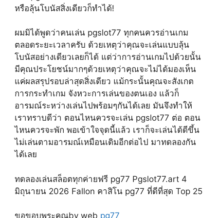
หรือลุ้นโบนัสสิ่งเดียวก็ทำได้!
ผมมิได้พูดว่าคนเล่น pgslot77 ทุกคนควรอ่านเกม
ตลอดระยะเวลาครับ ด้วยเหตุว่าคุณจะเล่นแบบลุ้น
โบนัสอย่างเดียวเลยก็ได้ แต่ว่าการอ่านเกมไปด้วยนั้น
มีคุณประโยชน์มากๆด้วยเหตุว่าคุณจะไม่ได้มองเห็น
แค่ผลสรุปรอบล่าสุดสิ่งเดียว แม้กระนั้นคุณจะสังเกต
การกระทำเกม จังหวะการเล่นของตนเอง แล้วก็
อารมณ์ระหว่างเล่นไปพร้อมๆกันได้เลย มันจึงทำให้
เราทราบดีว่า ตอนไหนควรจะเล่น pgslot77 ต่อ ตอน
ไหนควรจะพัก พอเข้าใจจุดนี้แล้ว เราก็จะเล่นได้ดีขึ้น
ไม่เล่นตามอารมณ์เหมือนเดิมอีกต่อไป มาทดลองกัน
ได้เลย
ทดลองเล่นสล็อตทุกค่ายฟรี pg77 Pgslot77.art 4
มิถุนายน 2026 Fallon คาสิโน pg77 ที่ดีที่สุด Top 25
ขอขอบพระคุณby web
pg77