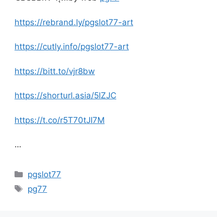
https://rebrand.ly/pgslot77-art
https://cutly.info/pgslot77-art
https://bitt.to/vjr8bw
https://shorturl.asia/5lZJC
https://t.co/r5T70tJI7M
…
Categories
pgslot77
Tags
pg77