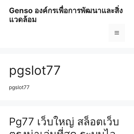
Skip
Genso องค์กรเพื่อการพัฒนาและสิ่ง
to
แวดล้อม
content
Menu
pgslot77
pgslot77
Pg77 เว็บใหญ่ สล็อตเว็บ