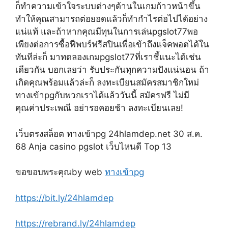
ก็ทำความเข้าใจระบบต่างๆด้านในเกมก้าวหน้าขึ้น
ทำให้คุณสามารถต่อยอดแล้วก็ทำกำไรต่อไปได้อย่าง
แน่แท้ และถ้าหากคุณมีทุนในการเล่นpgslot77พอ
เพียงต่อการซื้อฟีพบร์ฟรีสปินเพื่อเข้าถึงแจ็คพอตได้ใน
ทันทีล่ะก็ มาทดลองเกมpgslot77ที่เราชี้แนะได้เช่น
เดียวกัน บอกเลยว่า รับประกันทุกความปังแน่นอน ถ้า
เกิดคุณพร้อมแล้วล่ะก็ ลงทะเบียนสมัครสมาชิกใหม่
ทางเข้าpgกับพวกเราได้แล้ววันนี้ สมัครฟรี ไม่มี
คุณค่าประเพณี อย่ารอคอยช้า ลงทะเบียนเลย!
เว็บตรงสล็อต ทางเข้าpg 24hlamdep.net 30 ส.ค.
68 Anja casino pgslot เว็บไหนดี Top 13
ขอขอบพระคุณby web
ทางเข้าpg
https://bit.ly/24hlamdep
https://rebrand.ly/24hlamdep