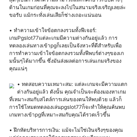
ด้านในเกมก่อนที่คุณจะลงไปในสนามจริงเจริญเลยล่ะ
ขอรับ แม้กระทั่งเล่นเสียก็ช่างเถอะแน่นอน
• ทำความเข้าใจข้อตกลงรวมทั้งฟีเจอร์:
เกมPgslot77แต่ละเกมมีความต่างกันอยู่แล้ว การ
ทดลองเล่นทางเข้าpgก็เลยเป็นจังหวะที่ดีสำหรับเพื่อ
การทำความเข้าใจข้อตกลงรวมทั้งฟีพบร์ต่างๆของเก
มนั้นๆได้มากขึ้น ซึ่งมันส่งผลต่อการเล่นเกมจริงของ
คุณแน่ๆ
• ทดสอบความเหมาะสม: แต่ละเกมจะมีความแตก
ต่างกันอยู่แล้ว ดังนั้น คุณจำเป็นจะต้องมองหาเกม
ที่เหมาะสมกับสไตล์การเล่นของตนให้พบด้วย แล้วก็
การใช้โหมดทดลองเล่นpgslot77ก็จะทำให้คุณค้นพบ
เกมทางเข้าpgที่เหมาะสมกับคุณได้รวดเร็วขึ้น
• ฝึกหัดบริหารการเงิน: แม้จะไม่ใช่เงินจริงๆของคุณ