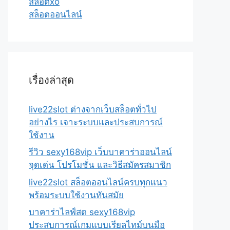
สล็อตxo
สล็อตออนไลน์
เรื่องล่าสุด
live22slot ต่างจากเว็บสล็อตทั่วไป
อย่างไร เจาะระบบและประสบการณ์
ใช้งาน
รีวิว sexy168vip เว็บบาคาร่าออนไลน์
จุดเด่น โปรโมชั่น และวิธีสมัครสมาชิก
live22slot สล็อตออนไลน์ครบทุกแนว
พร้อมระบบใช้งานทันสมัย
บาคาร่าไลฟ์สด sexy168vip
ประสบการณ์เกมแบบเรียลไทม์บนมือ