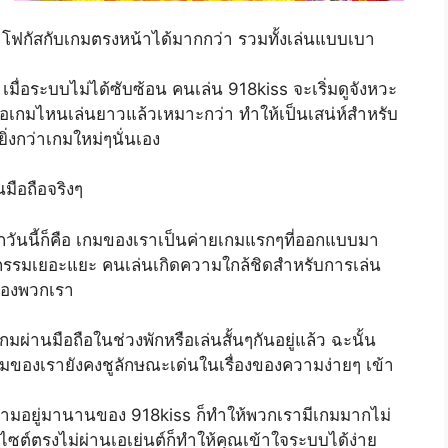
ฟกัสกับเกมตรงหน้าได้มากกว่า รวมทั้งเล่นแบบเบา
เมื่อระบบไม่ได้ซับซ้อน คนเล่น 918kiss จะเริ่มดูจังหวะ
รือเกมไหนเล่นยาวแล้วเหมาะกว่า ทำให้เป็นเสน่ห์สำหรับ
่งกว่าเกมใหม่ๆนั่นเอง
ือถือจริงๆ
ุกวันนี้ก็คือ เกมของเราเป็นค่ายเกมแรกๆที่ออกแบบมา
ติกรรมเยอะแยะ คนเล่นเกิดความใกล้ชิดสำหรับการเล่น
มของพวกเรา
ผ่านมือถือในช่วงพักหรือเล่นสั้นๆกันอยู่แล้ว ฉะนั้น
มของเรายังคงชูลักษณะเด่นในเรื่องของความง่ายๆ เข้า
ามอยู่มานานของ 918kiss ก็ทำให้พวกเรามีเกมมากไม่
ซต์ตรงไม่ผ่านเอเย่นต์ก็ทำให้คุณเข้าใจระบบได้ง่าย