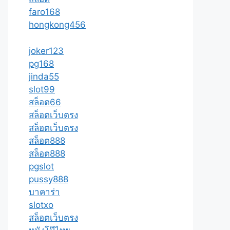
faro168
hongkong456
joker123
pg168
jinda55
slot99
สล็อต66
สล็อตเว็บตรง
สล็อตเว็บตรง
สล็อต888
สล็อต888
pgslot
pussy888
บาคาร่า
slotxo
สล็อตเว็บตรง