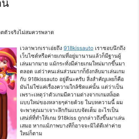
น์
็อตตัวจริงไม่สมควรพลาด
เวลาพวกเราเอ่ยถึง
918kissauto
เราชอบนึกถึง
เว็บไซต์หรือค่ายเกมที่อยู่มานานแล้วก็มีฐานผู้
เล่นมากมาย แม้กระทั่งมีค่ายเกมใหม่มากขึ้นมา
ตลอด แต่ว่าคนเล่นส่วนมากก็ยังกลับมาเล่นเกม
กับ 918kissauto อยู่ดีนะครับ สิ่งสำคัญเลยก็คือ
มันไม่ใช่แค่เรื่องความใกล้ชิดแค่นั้น แต่ว่าเป็น
เพราะเหตุว่าตัวเกมมีความต่างจากเกมสล็อต
แบบใหม่ของหลายๆค่ายด้วย ในบทความนี้ ผม
จะพาคุณมาเจาะลึกกันแบบจัดเต็ม อะไรเป็น
เสน่ห์ที่ทำให้เกม 918kiss ถูกกล่าวถึงขึ้นมาเล่น
เสมอ หากแม้ภาพบางทีก็อาจจะมิได้ดีเท่าค่าย
ใหม่ก็ตาม