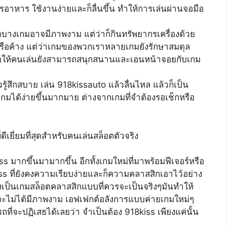
ารอาหาร ใช้งานง่ายและก็ลื่นขึ้น ทำให้การเล่นผ่านจอมือ
ตบางเกมอาจมีภาพงาม แต่ว่าก็กินทรัพยากรเครื่องด้วย
หรือค้าง แต่ว่าเกมของพวกเราหลายเกมยังรักษาสมดุล
ื่อให้คนเล่นยังสามารถสนุกสนานและเอนหน้าจอยกับเกม
้สึกสบาย เล่น 918kissauto แล้วลื่นไหล แล้วก็เป็น
กมได้ง่ายขึ้นมากมาย ต่างจากเกมที่จำต้องรอเช็กหรือ
ีเยี่ยมที่สุดสำหรับคนเล่นสล็อตตัวจริง
s มากขึ้นมามากขึ้น อีกทั้งเกมใหม่ที่มาพร้อมฟีเจอร์หรือ
kiss ที่ยังคงความเรียบง่ายและก็ความคลาสสิกเอาไว้อย่าง
็ยังเป็นเกมสล็อตคลาสสิกแบบที่ควรจะเป็นจริงๆมันทำให้
้จะไม่ได้มีภาพงาม เอฟเฟกต์อลังการแบบค่ายเกมใหม่ๆ
ถที่จะปฏิเสธได้เลยว่า จำเป็นต้อง 918kiss เพียงแค่นั้น