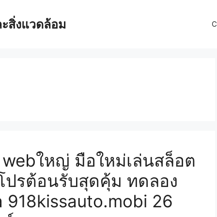
ะสิ่งแวดล้อม
C
 webใหญ่ มือใหม่เล่นสล็อต
อมโปรต้อนรับสุดคุ้ม ทดลอง
la 918kissauto.mobi 26