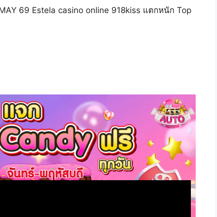
 MAY 69 Estela casino online 918kiss แตกหนัก Top