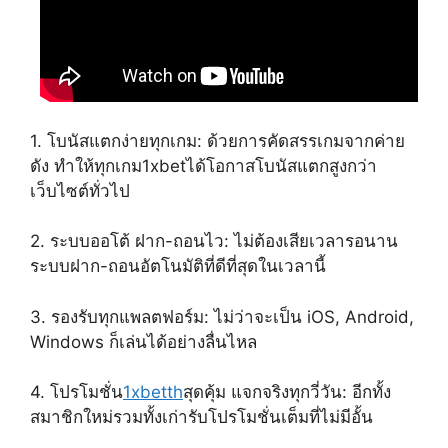
1. โบนัสแตกง่ายทุกเกม: ด้วยการคัดสรรเกมจากค่าย
ดัง ทำให้ทุกเกม1xbetได้โอกาสโบนัสแตกสูงกว่า
เว็บไซต์ทั่วไป
2. ระบบออโต้ ฝาก-ถอนไว: ไม่ต้องเสียเวลารอนาน
ระบบฝาก-ถอนอัตโนมัติที่ดีที่สุดในเวลานี้
3. รองรับทุกแพลตฟอร์ม: ไม่ว่าจะเป็น iOS, Android,
Windows ก็เล่นได้อย่างลื่นไหล
4. โปรโมชั่น
1xbetth
สุดคุ้ม แจกจริงทุกวี่วัน: อีกทั้ง
สมาชิกใหม่รวมทั้งเก่ารับโปรโมชั่นเต็มที่ไม่มีอั้น