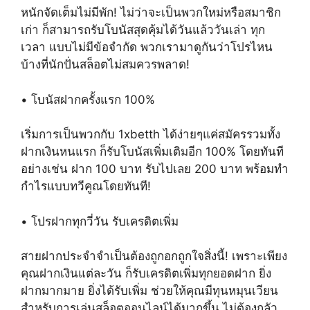
หนักจัดเต็มไม่มีพัก! ไม่ว่าจะเป็นพวกใหม่หรือสมาชิก
เก่า ก็สามารถรับโบนัสสุดคุ้มได้วันแล้ววันเล่า ทุก
เวลา แบบไม่มีข้อจำกัด พวกเรามาดูกันว่าโปรไหน
บ้างที่นักปั่นสล็อตไม่สมควรพลาด!
• โบนัสฝากครั้งแรก 100%
เริ่มการเป็นพวกกับ 1xbetth ได้ง่ายๆแค่สมัครรวมทั้ง
ฝากเงินหนแรก ก็รับโบนัสเพิ่มเติมอีก 100% โดยทันที
อย่างเช่น ฝาก 100 บาท รับไปเลย 200 บาท พร้อมทำ
กำไรแบบทวีคูณโดยทันที!
• โปรฝากทุกวี่วัน รับเครดิตเพิ่ม
สายฝากประจำจำเป็นต้องถูกอกถูกใจสิ่งนี้! เพราะเพียง
คุณฝากเงินแต่ละวัน ก็รับเครดิตเพิ่มทุกยอดฝาก ยิ่ง
ฝากมากมาย ยิ่งได้รับเพิ่ม ช่วยให้คุณมีทุนหมุนเวียน
สำหรับการเล่นสล็อตออนไลน์ได้มากขึ้น ไม่ต้องกลัว