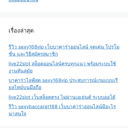
เรื่องล่าสุด
รีวิว sexy168vip เว็บบาคาร่าออนไลน์ จุดเด่น โปรโม
ชั่น และวิธีสมัครสมาชิก
live22slot สล็อตออนไลน์ครบทุกแนว พร้อมระบบใช้
งานทันสมัย
บาคาร่าไลฟ์สด sexy168vip ประสบการณ์เกมแบบเรี
ยลไทม์บนมือถือ
live22slot เว็บสล็อตตรง ไม่ผ่านเอเย่นต์ ระบบออโต้
รีวิว sexybaccarat168 เว็บบาคาร่าออนไลน์มีอะไร
น่าสนใจ