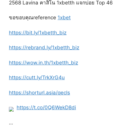
2568 Lavina คาสิโน 1xbetth แจกบ่อย Top 46
ขอขอบคุณreference
1xbet
https://bit.ly/1xbetth_biz
https://rebrand.ly/1xbetth_biz
https://wow.in.th/1xbetth_biz
https://cutt.ly/TrkXrG4u
https://shorturl.asia/qecls
https://t.co/0Q6WekD8di
…