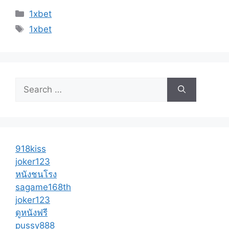
Categories
1xbet
Tags
1xbet
Search
for:
918kiss
joker123
หนังชนโรง
sagame168th
joker123
ดูหนังฟรี
pussy888