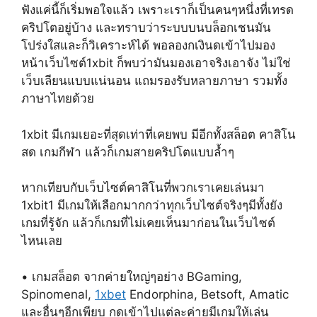
ฟังแค่นี้ก็เริ่มพอใจแล้ว เพราะเราก็เป็นคนๆหนึ่งที่เทรด
คริปโตอยู่บ้าง และทราบว่าระบบบนบล็อกเชนมัน
โปร่งใสและก็วิเคราะห์ได้ พอลองกเงินดเข้าไปมอง
หน้าเว็บไซต์1xbit ก็พบว่ามันมองเอาจริงเอาจัง ไม่ใช่
เว็บเลียนแบบแน่นอน แถมรองรับหลายภาษา รวมทั้ง
ภาษาไทยด้วย
1xbit มีเกมเยอะที่สุดเท่าที่เคยพบ มีอีกทั้งสล็อต คาสิโน
สด เกมกีฬา แล้วก็เกมสายคริปโตแบบล้ำๆ
หากเทียบกับเว็บไซต์คาสิโนที่พวกเราเคยเล่นมา
1xbit1 มีเกมให้เลือกมากกว่าทุกเว็บไซต์จริงๆมีทั้งยัง
เกมที่รู้จัก แล้วก็เกมที่ไม่เคยเห็นมาก่อนในเว็บไซต์
ไหนเลย
• เกมสล็อต จากค่ายใหญ่ๆอย่าง BGaming,
Spinomenal,
1xbet
Endorphina, Betsoft, Amatic
และอื่นๆอีกเพียบ กดเข้าไปแต่ละค่ายมีเกมให้เล่น