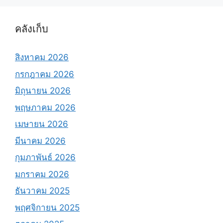
คลังเก็บ
สิงหาคม 2026
กรกฎาคม 2026
มิถุนายน 2026
พฤษภาคม 2026
เมษายน 2026
มีนาคม 2026
กุมภาพันธ์ 2026
มกราคม 2026
ธันวาคม 2025
พฤศจิกายน 2025