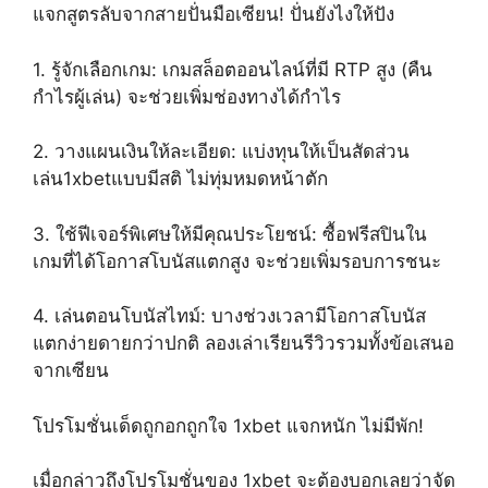
แจกสูตรลับจากสายปั่นมือเซียน! ปั่นยังไงให้ปัง
1. รู้จักเลือกเกม: เกมสล็อตออนไลน์ที่มี RTP สูง (คืน
กำไรผู้เล่น) จะช่วยเพิ่มช่องทางได้กำไร
2. วางแผนเงินให้ละเอียด: แบ่งทุนให้เป็นสัดส่วน
เล่น1xbetแบบมีสติ ไม่ทุ่มหมดหน้าตัก
3. ใช้ฟีเจอร์พิเศษให้มีคุณประโยชน์: ซื้อฟรีสปินใน
เกมที่ได้โอกาสโบนัสแตกสูง จะช่วยเพิ่มรอบการชนะ
4. เล่นตอนโบนัสไทม์: บางช่วงเวลามีโอกาสโบนัส
แตกง่ายดายกว่าปกติ ลองเล่าเรียนรีวิวรวมทั้งข้อเสนอ
จากเซียน
โปรโมชั่นเด็ดถูกอกถูกใจ 1xbet แจกหนัก ไม่มีพัก!
เมื่อกล่าวถึงโปรโมชั่นของ 1xbet จะต้องบอกเลยว่าจัด