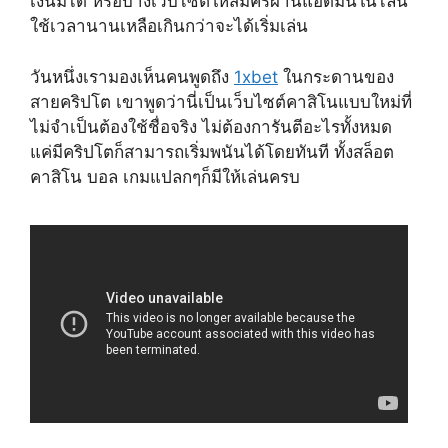
เงินมิได้ หรือบางเว็บไซต์ให้สมัครผ่านแอดมินในไลน์
ใช้เวลานานเหลือเกินกว่าจะได้เริ่มเล่น
วันหนึ่งเรามองเห็นคนพูดถึง
1xbet
ในกระดานของ
สายคริปโต เขาพูดว่านี่เป็นเว็บไซต์คาสิโนแบบใหม่ที่
ไม่จำเป็นต้องใช้ชื่อจริง ไม่ต้องการันตีอะไรทั้งหมด
แค่มีคริปโตก็สามารถเริ่มพนันได้โดยทันที ทั้งสล็อต
คาสิโน บอล เกมแปลกๆก็มีให้เล่นครบ