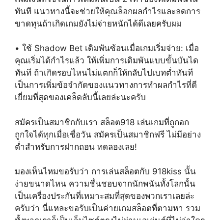
ทันที แนวทางนี้จะช่วยให้คุณล็อกผลกำไรและลดการ
ขาดทุนถ้าเกิดเกมยังไม่จ่ายหนักได้ดีเลยครับผม
• ใช้ Shadow Bet เดิมพันซ้อนเมื่อเกมเริ่มจ่าย: เมื่อ
คุณเริ่มได้กำไรแล้ว ให้เพิ่มการเดิมพันแบบขั้นบันได
ทันที ถ้าเกิดรอบไหนไม่แตกก็ให้กลับไปเบทต่ำทันที
เป็นการเพิ่มข้อจำกัดของแนวทางการทำผลกำไรที่ดี
เยี่ยมที่สุดของเคล็ดลับนี้เลยล่ะนะครับ
สมัครเป็นสมาชิกกับเรา สล็อต918 เล่นเกมที่ถูกอก
ถูกใจได้ทุกเมื่อเชื่อวัน สมัครเป็นสมาชิกฟรี ไม่มีอย่าง
ต่ำสำหรับการฝากถอน ทดลองเลย!
มองเห็นไหมขอรับว่า การเล่นสล็อตกับ 918kiss นั้น
ง่ายขนาดไหน ความชื่นชอบจากนักพนันทั้งโลกนั้น
เป็นเครื่องประกันที่เหมาะสมที่สุดของพวกเราเลยล่ะ
ครับว่า นี่แหละขอรับเป็นค่ายเกมสล็อตที่ตามหา รวม