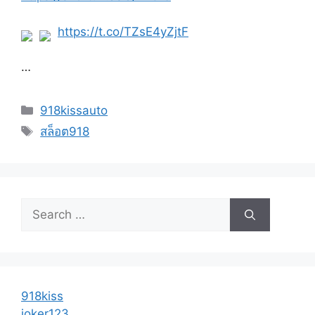
https://t.co/TZsE4yZjtF
…
Categories
918kissauto
Tags
สล็อต918
Search
for:
918kiss
joker123