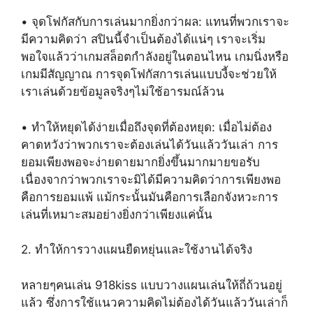
• จุดโฟกัสกับการเล่นมากยิ่งกว่าผล: แทนที่พวกเราจะ
มีความคิดว่า สปินนี้จำเป็นต้องได้แน่ๆ เราจะเริ่ม
พอใจแล้วว่าเกมสล็อตกำลังอยู่ในตอนไหน เกมนิ่งหรือ
เกมมีสัญญาณ การจุดโฟกัสการเล่นแบบงี้จะช่วยให้
เราเล่นด้วยข้อมูลจริงๆไม่ใช้อารมณ์ล้วน
• ทำให้หยุดได้ง่ายเมื่อถึงจุดที่ต้องหยุด: เมื่อไม่ต้อง
คาดหวังว่าพวกเราจะต้องเล่นได้วันแล้ววันเล่า การ
ยอมเพียงพอจะง่ายดายมากยิ่งขึ้นมากมายขอรับ
เนื่องจากว่าพวกเราจะมิได้มีความคิดว่าการเพียงพอ
คือการยอมแพ้ แม้กระนั้นมันคือการเลือกจังหวะการ
เล่นที่เหมาะสมอย่างยิ่งกว่าเพียงแค่นั้น
2. ทำให้การวางแผนยืดหยุ่นและใช้งานได้จริง
หลายๆคนเล่น 918kiss แบบวางแผนเล่นให้ถี่ถ้วนอยู่
แล้ว ซึ่งการใช้แนวความคิดไม่ต้องได้วันแล้ววันเล่าก็