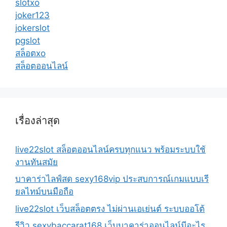
slotxo
joker123
jokerslot
pgslot
สล็อตxo
สล็อตออนไลน์
เรื่องล่าสุด
live22slot สล็อตออนไลน์ครบทุกแนว พร้อมระบบใช้
งานทันสมัย
บาคาร่าไลฟ์สด sexy168vip ประสบการณ์เกมแบบเรี
ยลไทม์บนมือถือ
live22slot เว็บสล็อตตรง ไม่ผ่านเอเย่นต์ ระบบออโต้
รีวิว sexybaccarat168 เว็บบาคาร่าออนไลน์มีอะไร