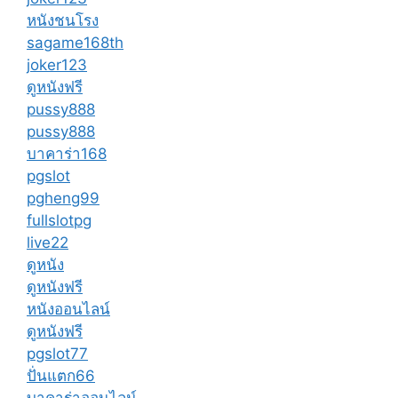
หนังชนโรง
sagame168th
joker123
ดูหนังฟรี
pussy888
pussy888
บาคาร่า168
pgslot
pgheng99
fullslotpg
live22
ดูหนัง
ดูหนังฟรี
หนังออนไลน์
ดูหนังฟรี
pgslot77
ปั่นแตก66