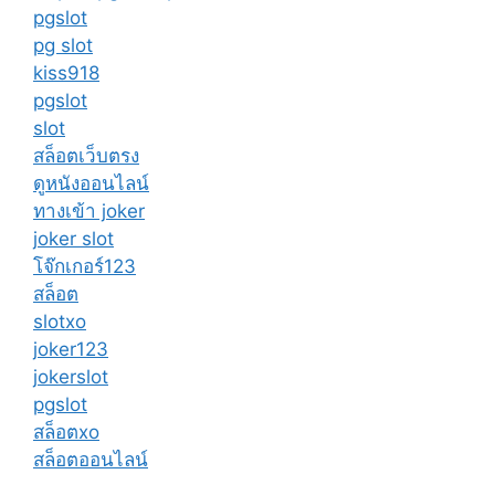
pgslot
pg slot
kiss918
pgslot
slot
สล็อตเว็บตรง
ดูหนังออนไลน์
ทางเข้า joker
joker slot
โจ๊กเกอร์123
สล็อต
slotxo
joker123
jokerslot
pgslot
สล็อตxo
สล็อตออนไลน์