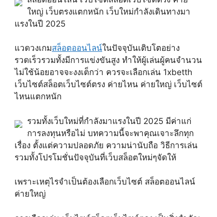
ใหญ่ เว็บตรงแตกหนัก เว็บใหม่กำลังเดินทางมา
แรงในปี 2025
แวดวงเกม
สล็อตออนไลน์
ในปัจจุบันเติบโตอย่าง
รวดเร็วรวมทั้งมีการแข่งขันสูง ทำให้ผู้เล่นผู้คนจำนวน
ไม่ใช้น้อยอาจจะงงเต็กว่า ควรจะเลือกเล่น 1xbetth
เว็บไซต์สล็อตเว็บไซต์ตรง ค่ายไหน ค่ายใหญ่ เว็บไซต์
ไหนแตกหนัก
รวมทั้งเว็บใหม่ที่กำลังมาแรงในปี 2025 มีค่าแก่
การลงทุนหรือไม่ บทความนี้จะพาคุณเจาะลึกทุก
เรื่อง ตั้งแต่ความปลอดภัย ความน่านับถือ วิธีการเล่น
รวมทั้งโปรโมชั่นปัจจุบันที่เว็บสล็อตใหม่ๆจัดให้
เพราะเหตุไรจำเป็นต้องเลือกเว็บไซต์ สล็อตออนไลน์
ค่ายใหญ่