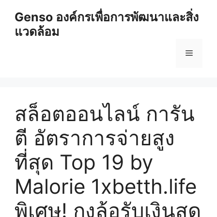
Skip
Genso องค์กรเพื่อการพัฒนาและสิ่ง
to
แวดล้อม
content
Menu
สล็อตออนไลน์ การัน
ตี อัตราการจ่ายสูง
ที่สุด Top 19 by
Malorie 1xbetth.life
พิเศษ! กงล้อรับเงินสด