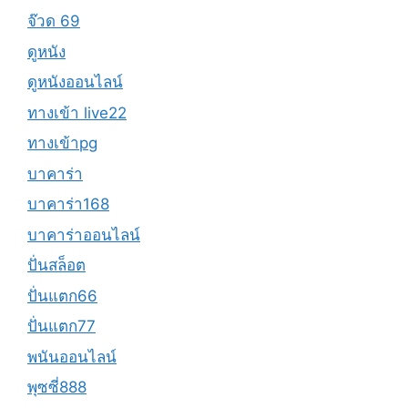
จ๊วด 69
ดูหนัง
ดูหนังออนไลน์
ทางเข้า live22
ทางเข้าpg
บาคาร่า
บาคาร่า168
บาคาร่าออนไลน์
ปั่นสล็อต
ปั่นแตก66
ปั่นแตก77
พนันออนไลน์
พุซซี่888