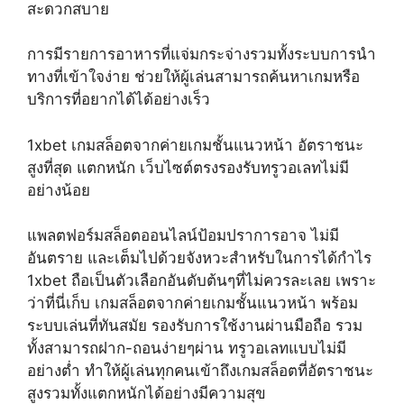
สะดวกสบาย
การมีรายการอาหารที่แจ่มกระจ่างรวมทั้งระบบการนำ
ทางที่เข้าใจง่าย ช่วยให้ผู้เล่นสามารถค้นหาเกมหรือ
บริการที่อยากได้ได้อย่างเร็ว
1xbet เกมสล็อตจากค่ายเกมชั้นแนวหน้า อัตราชนะ
สูงที่สุด แตกหนัก เว็บไซต์ตรงรองรับทรูวอเลทไม่มี
อย่างน้อย
แพลตฟอร์มสล็อตออนไลน์ป้อมปราการอาจ ไม่มี
อันตราย และเต็มไปด้วยจังหวะสำหรับในการได้กำไร
1xbet ถือเป็นตัวเลือกอันดับต้นๆที่ไม่ควรละเลย เพราะ
ว่าที่นี่เก็บ เกมสล็อตจากค่ายเกมชั้นแนวหน้า พร้อม
ระบบเล่นที่ทันสมัย รองรับการใช้งานผ่านมือถือ รวม
ทั้งสามารถฝาก-ถอนง่ายๆผ่าน ทรูวอเลทแบบไม่มี
อย่างต่ำ ทำให้ผู้เล่นทุกคนเข้าถึงเกมสล็อตที่อัตราชนะ
สูงรวมทั้งแตกหนักได้อย่างมีความสุข