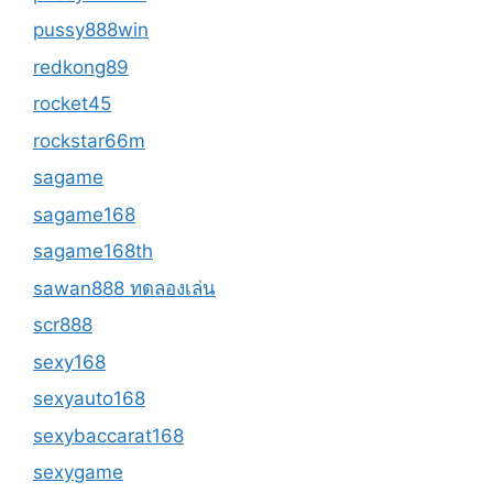
pussy888win
redkong89
rocket45
rockstar66m
sagame
sagame168
sagame168th
sawan888 ทดลองเล่น
scr888
sexy168
sexyauto168
sexybaccarat168
sexygame