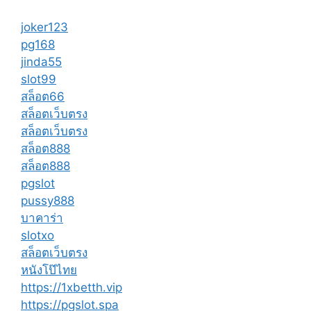
joker123
pg168
jinda55
slot99
สล็อต66
สล็อตเว็บตรง
สล็อตเว็บตรง
สล็อต888
สล็อต888
pgslot
pussy888
บาคาร่า
slotxo
สล็อตเว็บตรง
หนังโป๊ไทย
https://1xbetth.vip
https://pgslot.spa