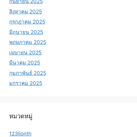
กันยายน 2025
สิงหาคม 2025
กรกฎาคม 2025
มิถุนายน 2025
พฤษภาคม 2025
เมษายน 2025
มีนาคม 2025
กุมภาพันธ์ 2025
มกราคม 2025
หมวดหมู่
123lionth