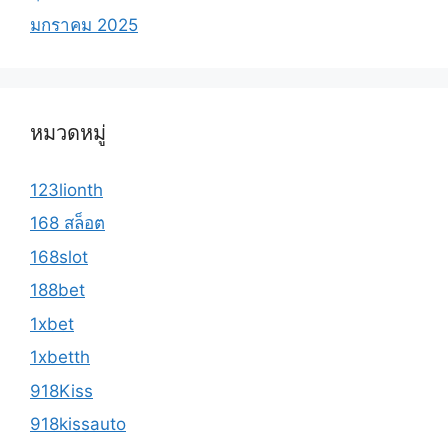
มกราคม 2025
หมวดหมู่
123lionth
168 สล็อต
168slot
188bet
1xbet
1xbetth
918Kiss
918kissauto