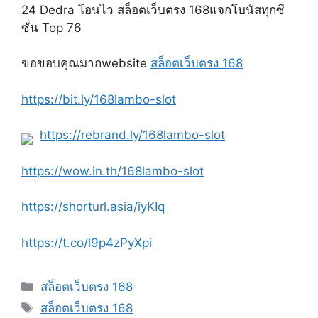
24 Dedra โอนไว สล็อตเว็บตรง 168แจกโบนัสทุกซี
ซั่น Top 76
ขอขอบคุณมากwebsite
สล็อตเว็บตรง 168
https://bit.ly/168lambo-slot
https://rebrand.ly/168lambo-slot
https://wow.in.th/168lambo-slot
https://shorturl.asia/iyKIq
https://t.co/l9p4zPyXpi
Categories
สล็อตเว็บตรง 168
Tags
สล็อตเว็บตรง 168