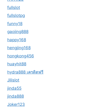
fullslot
fullslotpg
funny18
gaojing888
happy168
hengjing168
hongkong456
huayhit88
hydra888 เครดิตฟรี
Jilislot
jinda55
jinda888
Joker123