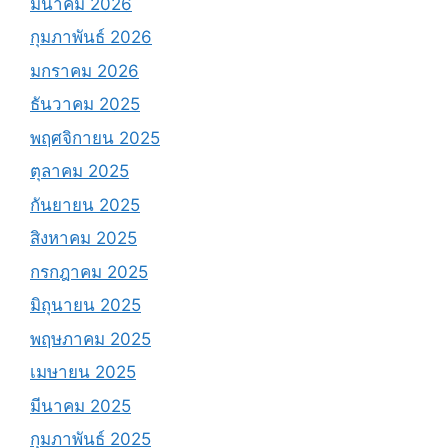
มีนาคม 2026
กุมภาพันธ์ 2026
มกราคม 2026
ธันวาคม 2025
พฤศจิกายน 2025
ตุลาคม 2025
กันยายน 2025
สิงหาคม 2025
กรกฎาคม 2025
มิถุนายน 2025
พฤษภาคม 2025
เมษายน 2025
มีนาคม 2025
กุมภาพันธ์ 2025