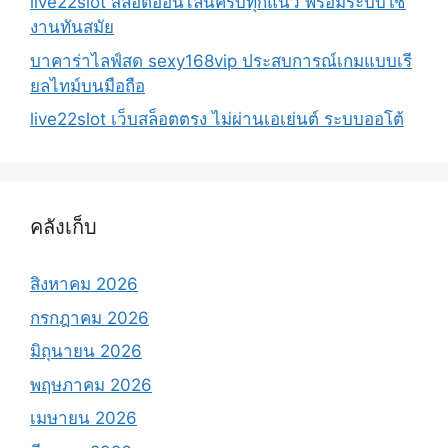
live22slot สล็อตออนไลน์ครบทุกแนว พร้อมระบบใช้
งานทันสมัย
บาคาร่าไลฟ์สด sexy168vip ประสบการณ์เกมแบบเรี
ยลไทม์บนมือถือ
live22slot เว็บสล็อตตรง ไม่ผ่านเอเย่นต์ ระบบออโต้
คลังเก็บ
สิงหาคม 2026
กรกฎาคม 2026
มิถุนายน 2026
พฤษภาคม 2026
เมษายน 2026