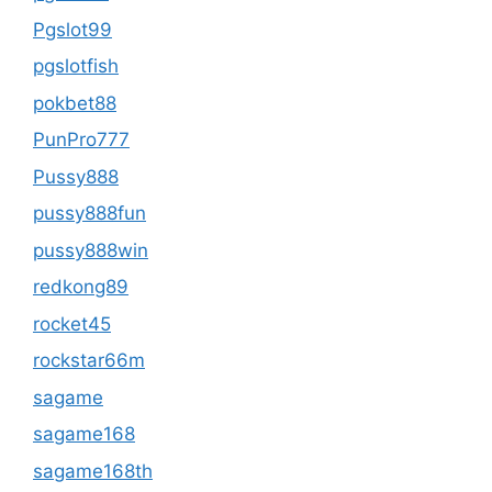
Pgslot99
pgslotfish
pokbet88
PunPro777
Pussy888
pussy888fun
pussy888win
redkong89
rocket45
rockstar66m
sagame
sagame168
sagame168th