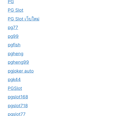
PG
PG Slot
PG Slot เว็บใหม่
pg77
pg99
pgfish
pgheng
pgheng99
pgjoker auto
pgk44
PGSlot
pgslot168
pgslot718
pgslot77