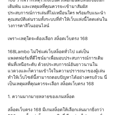
เดิมพัน และเหตุผลที่คุณควรจะเข้ามาสัมผัส
ประสบการณ์การเล่นที่ไม่เหมือนใคร พร้อมกับแนะนำ
คุณสมบัติเด่นรวมทั้งระบบที่ทำให้เว็บแห่งนี้โดดเด่นใน
วงการคาสิโนออนไลน์
เพราะเหตุใดจะต้องเลือก สล็อตเว็บตรง 168
168Lambo ไม่ใช่แค่เว็บสล็อตทั่วไป แต่เป็น
แพลตฟอร์มที่ดีไซน์มาเพื่อมอบประสบการณ์การเดิม
พันที่เหนือระดับ ด้วยประสบการณ์อันยาวนานใน
แวดวงและก็ความเข้าใจในความปรารถนาของผู้เล่น
ทำให้เว็บไซต์นี้สามารถตอบปัญหาได้อย่างครบถ้วน นี่
เป็นเหตุผลที่คุณควรจะเลือก สล็อตเว็บตรง 168
1. ความมากมายหลายของเกมสล็อต
สล็อตเว็บตรง 168 มีเกมสล็อตให้เลือกเล่นมากยิ่งกว่า