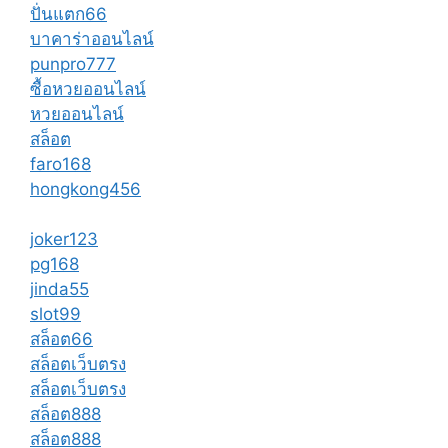
ปั่นแตก66
บาคาร่าออนไลน์
punpro777
ซื้อหวยออนไลน์
หวยออนไลน์
สล็อต
faro168
hongkong456
joker123
pg168
jinda55
slot99
สล็อต66
สล็อตเว็บตรง
สล็อตเว็บตรง
สล็อต888
สล็อต888