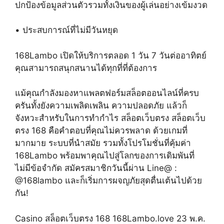
ปกป้องข้อมูลส่วนตัวรวมทั้งเงินของผู้เล่นอย่างเข้มงวด
• ประสบการณ์ที่ไม่มีวันหยุด
168Lambo เปิดให้บริการตลอด 1 วัน 7 วันต่ออาทิตย์
คุณสามารถสนุกสนานได้ทุกที่ที่ต้องการ
แม้คุณกำลังมองหาแพลตฟอร์มสล็อตออนไลน์ที่ครบ
ครันทั้งยังความเพลิดเพลิน ความปลอดภัย แล้วก็
จังหวะสำหรับในการทำกำไร สล็อตเว็บตรง สล็อตเว็บ
ตรง 168 คือคำตอบที่คุณไม่ควรพลาด ด้วยเกมที่
มากมาย ระบบที่นำสมัย รวมทั้งโปรโมชั่นที่คุ้มค่า
168Lambo พร้อมพาคุณไปสู่โลกของการเดิมพันที่
ไม่มีข้อจำกัด สมัครสมาชิกวันนี้ผ่าน Line@ :
@168lambo และก็เริ่มการผจญภัยสุดตื่นเต้นไปด้วย
กัน!
Casino สล็อตเว็บตรง 168 168Lambo.love 23 พ.ค.