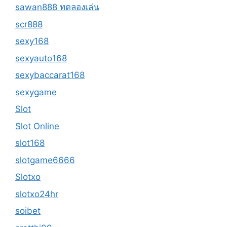
sawan888 ทดลองเล่น
scr888
sexy168
sexyauto168
sexybaccarat168
sexygame
Slot
Slot Online
slot168
slotgame6666
Slotxo
slotxo24hr
soibet