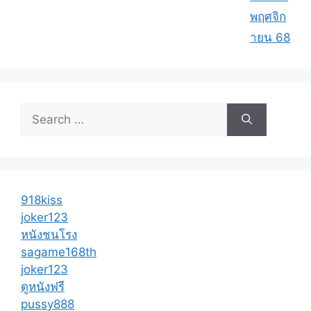
พฤศจิก
ายน 68
Search
for:
918kiss
joker123
หนังชนโรง
sagame168th
joker123
ดูหนังฟรี
pussy888