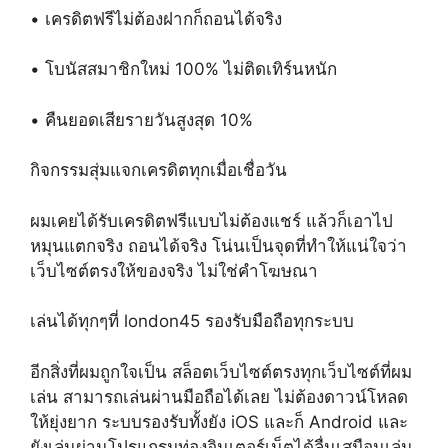
• เครดิตฟรีไม่ต้องฝากก็ถอนได้จริง
• โบนัสสมาชิกใหม่ 100% ไม่ติดเทิร์นหนัก
• คืนยอดเสียรายวันสูงสุด 10%
กิจกรรมสุ่มแจกเครดิตทุกเมื่อเชื่อวัน
ผมเคยได้รับเครดิตฟรีแบบไม่ต้องแชร์ แล้วก็เอาไป
หมุนแตกจริง ถอนได้จริง โน่นเป็นจุดที่ทำให้แน่ใจว่า
เว็บไซต์ตรงให้ของจริง ไม่ใช่คำโฆษณา
เล่นได้ทุกๆที่ london45 รองรับมือถือทุกระบบ
อีกสิ่งที่ผมถูกใจเป็น สล็อตเว็บไซต์ตรงทุกเว็บไซต์ที่ผม
เล่น สามารถเล่นผ่านมือถือได้เลย ไม่ต้องดาวน์โหลด
ให้ยุ่งยาก ระบบรองรับทั้งยัง iOS และก็ Android และ
ยังเล่นผ่านโปรแกรมท่องอินเตอร์เน็ตได้ลื่นเสมือนเล่น