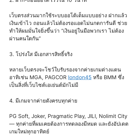
เว็บตรงส่วนมากใช้ระบบออโต้เต็มแบบอย่าง ฝากแล้ว
เงินเข้าไว ถอนแล้วไม่ต้องรอแอดไม่นกดการันตี ช่วย
ทำให้ผมมั่นใจยิ่งขึ้นว่า “เงินอยู่ในมือพวกเรา ไม่ต้อง
ผ่านคนใดกัน”
3. โปร่งใส มีเอกสารสิทธิ์จริง
หลายเว็บตรงจะโชว์ใบรับรองจากค่ายเกมต่างแดน
อาทิเช่น MGA, PAGCOR
london45
หรือ BMM ซึ่ง
เป็นสิ่งที่เว็บไซต์เอเย่นต์มักไม่มี
4. มีเกมจากค่ายดังครบทุกค่าย
PG Soft, Joker, Pragmatic Play, JILI, Nolimit City
— ทุกค่ายที่ผมเคยต้องการทดลองมีหมด และยังอัปเดต
เกมใหม่ทุกอาทิตย์