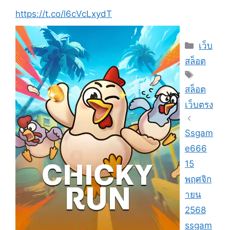
https://t.co/l6cVcLxydT
Categor
เว็บ
สล็อต
Tags
สล็อต
เว็บตรง
Ssgam
e666
15
พฤศจิก
ายน
2568
ssgam