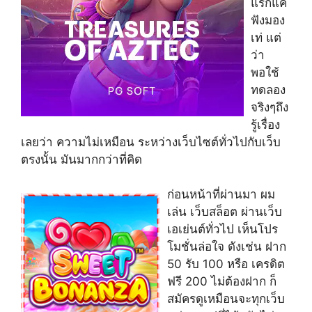
แรกแค่
ฟังมอง
เท่ แต่
ว่า
พอใช้
ทดลอง
จริงๆถึง
รู้เรื่อง
เลยว่า ความไม่เหมือน ระหว่างเว็บไซต์ทั่วไปกับเว็บ
ตรงนั้น มันมากกว่าที่คิด
ก่อนหน้าที่ผ่านมา ผม
เล่น เว็บสล็อต ผ่านเว็บ
เอเย่นต์ทั่วไป เห็นโปร
โมชั่นล่อใจ ดังเช่น ฝาก
50 รับ 100 หรือ เครดิต
ฟรี 200 ไม่ต้องฝาก ก็
สมัครดูเหมือนจะทุกเว็บ