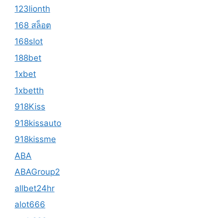
123lionth
168 สล็อต
168slot
188bet
1xbet
1xbetth
918Kiss
918kissauto
918kissme
ABA
ABAGroup2
allbet24hr
alot666