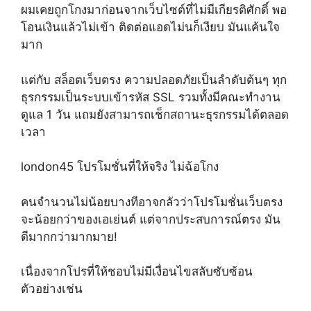
ผมเคยถูกโกงมาก่อนจากเว็บไซต์ที่ไม่มีเกียรติศักดิ์ พอ
โอนเงินแล้วไม่เข้า ติดต่อแอดไม่นก็เงียบ มันแค้นใจ
มาก
แต่กับ สล็อตเว็บตรง ความปลอดภัยเป็นลำดับต้นๆ ทุก
ธุรกรรมเป็นระบบเข้ารหัส SSL รวมทั้งมีคณะทำงาน
ดูแล 1 วัน แถมยังสามารถเช็กสถานะธุรกรรมได้ตลอด
เวลา
london45 โปรโมชั่นที่ให้จริง ไม่ฉ้อโกง
คนจำนวนไม่น้อยบางทีอาจกลัวว่าโปรโมชั่นเว็บตรง
จะน้อยกว่าของเอเย่นต์ แต่จากประสบการณ์ตรง มัน
ดีมากกว่ามากมาย!
เนื่องจากโปรที่ให้ชอบไม่มีเงื่อนไขสลับซับซ้อน
ตัวอย่างเช่น