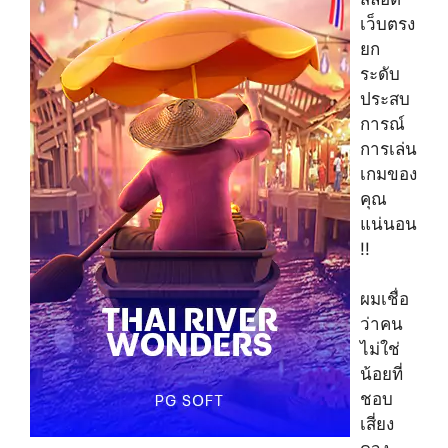
เว็บตรง
ยก
ระดับ
ประสบ
การณ์
การเล่น
เกมของ
คุณ
แน่นอน
!!
ผมเชื่อ
ว่าคน
ไม่ใช่
น้อยที่
ชอบ
เสี่ยง