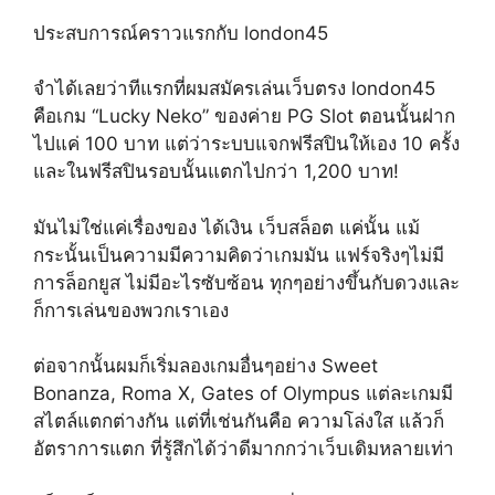
ประสบการณ์คราวแรกกับ london45
จำได้เลยว่าทีแรกที่ผมสมัครเล่นเว็บตรง london45
คือเกม “Lucky Neko” ของค่าย PG Slot ตอนนั้นฝาก
ไปแค่ 100 บาท แต่ว่าระบบแจกฟรีสปินให้เอง 10 ครั้ง
และในฟรีสปินรอบนั้นแตกไปกว่า 1,200 บาท!
มันไม่ใช่แค่เรื่องของ ได้เงิน เว็บสล็อต แค่นั้น แม้
กระนั้นเป็นความมีความคิดว่าเกมมัน แฟร์จริงๆไม่มี
การล็อกยูส ไม่มีอะไรซับซ้อน ทุกๆอย่างขึ้นกับดวงและ
ก็การเล่นของพวกเราเอง
ต่อจากนั้นผมก็เริ่มลองเกมอื่นๆอย่าง Sweet
Bonanza, Roma X, Gates of Olympus แต่ละเกมมี
สไตล์แตกต่างกัน แต่ที่เช่นกันคือ ความโล่งใส แล้วก็
อัตราการแตก ที่รู้สึกได้ว่าดีมากกว่าเว็บเดิมหลายเท่า