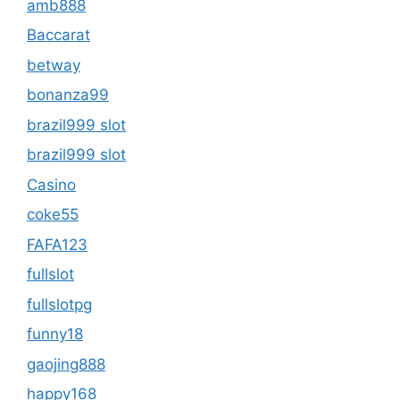
amb888
Baccarat
betway
bonanza99
brazil999 slot
brazil999 slot
Casino
coke55
FAFA123
fullslot
fullslotpg
funny18
gaojing888
happy168