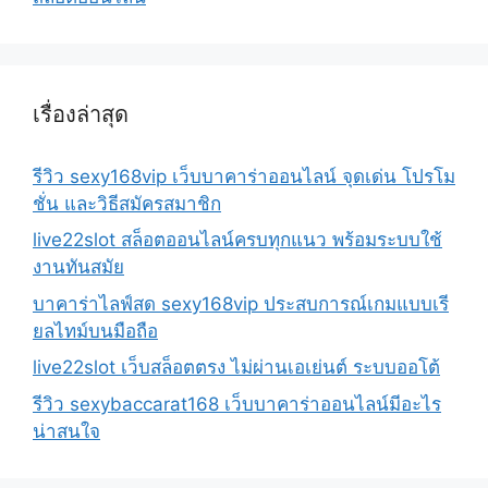
เรื่องล่าสุด
รีวิว sexy168vip เว็บบาคาร่าออนไลน์ จุดเด่น โปรโม
ชั่น และวิธีสมัครสมาชิก
live22slot สล็อตออนไลน์ครบทุกแนว พร้อมระบบใช้
งานทันสมัย
บาคาร่าไลฟ์สด sexy168vip ประสบการณ์เกมแบบเรี
ยลไทม์บนมือถือ
live22slot เว็บสล็อตตรง ไม่ผ่านเอเย่นต์ ระบบออโต้
รีวิว sexybaccarat168 เว็บบาคาร่าออนไลน์มีอะไร
น่าสนใจ