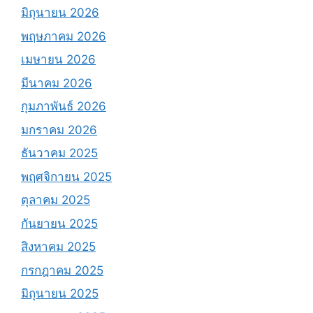
มิถุนายน 2026
พฤษภาคม 2026
เมษายน 2026
มีนาคม 2026
กุมภาพันธ์ 2026
มกราคม 2026
ธันวาคม 2025
พฤศจิกายน 2025
ตุลาคม 2025
กันยายน 2025
สิงหาคม 2025
กรกฎาคม 2025
มิถุนายน 2025