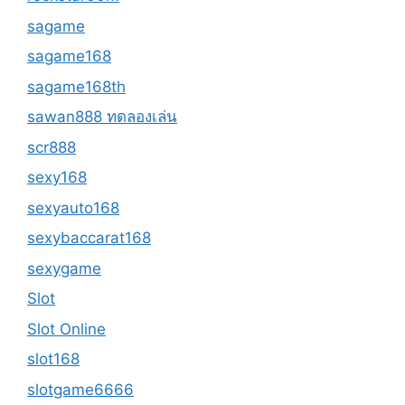
sagame
sagame168
sagame168th
sawan888 ทดลองเล่น
scr888
sexy168
sexyauto168
sexybaccarat168
sexygame
Slot
Slot Online
slot168
slotgame6666