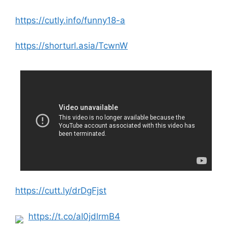
https://cutly.info/funny18-a
https://shorturl.asia/TcwnW
https://cutt.ly/drDgFjst
https://t.co/aI0jdlrmB4