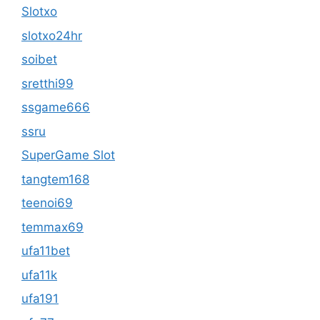
Slotxo
slotxo24hr
soibet
sretthi99
ssgame666
ssru
SuperGame Slot
tangtem168
teenoi69
temmax69
ufa11bet
ufa11k
ufa191