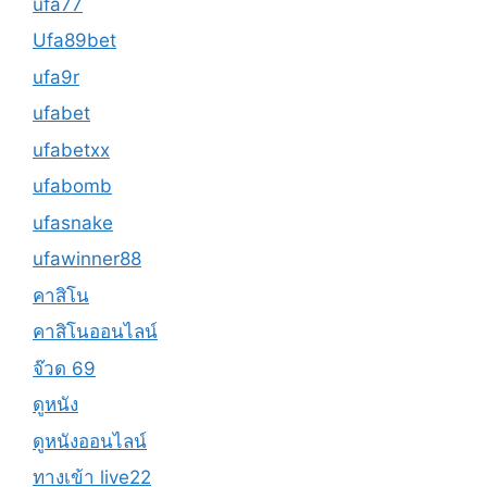
ufa77
Ufa89bet
ufa9r
ufabet
ufabetxx
ufabomb
ufasnake
ufawinner88
คาสิโน
คาสิโนออนไลน์
จ๊วด 69
ดูหนัง
ดูหนังออนไลน์
ทางเข้า live22