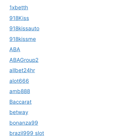
1xbetth
918Kiss
918kissauto
918kissme
ABA
ABAGroup2
allbet24hr
alot666
amb888
Baccarat
betway
bonanza99
brazil999 slot