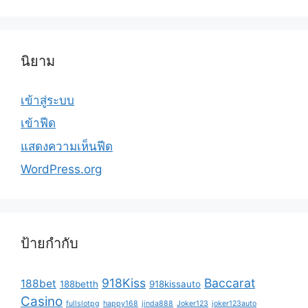
นิยาม
เข้าสู่ระบบ
เข้าฟีด
แสดงความเห็นฟีด
WordPress.org
ป้ายกำกับ
918Kiss
Baccarat
188bet
188betth
918kissauto
Casino
fullslotpg
happy168
jinda888
Joker123
joker123auto