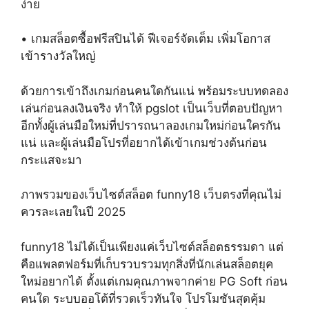
ง่าย
• เกมสล็อตซื้อฟรีสปินได้ ฟีเจอร์จัดเต็ม เพิ่มโอกาส
เข้ารางวัลใหญ่
ด้วยการเข้าถึงเกมก่อนคนใดกันแน่ พร้อมระบบทดลอง
เล่นก่อนลงเงินจริง ทำให้ pgslot เป็นเว็บที่ตอบปัญหา
อีกทั้งผู้เล่นมือใหม่ที่ปรารถนาลองเกมใหม่ก่อนใครกัน
แน่ และผู้เล่นมือโปรที่อยากได้เข้าเกมช่วงต้นก่อน
กระแสจะมา
ภาพรวมของเว็บไซต์สล็อต funny18 เว็บตรงที่คุณไม่
ควรละเลยในปี 2025
funny18 ไม่ได้เป็นเพียงแค่เว็บไซต์สล็อตธรรมดา แต่
คือแพลตฟอร์มที่เก็บรวบรวมทุกสิ่งที่นักเล่นสล็อตยุค
ใหม่อยากได้ ตั้งแต่เกมคุณภาพจากค่าย PG Soft ก่อน
คนใด ระบบออโต้ที่รวดเร็วทันใจ โปรโมชันสุดคุ้ม