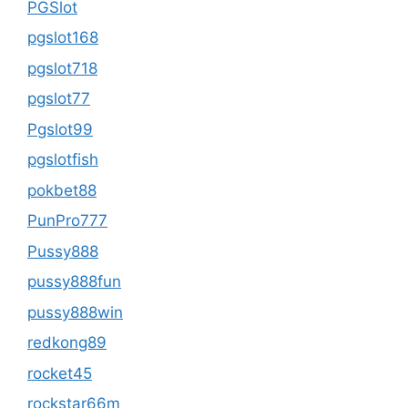
PGSlot
pgslot168
pgslot718
pgslot77
Pgslot99
pgslotfish
pokbet88
PunPro777
Pussy888
pussy888fun
pussy888win
redkong89
rocket45
rockstar66m