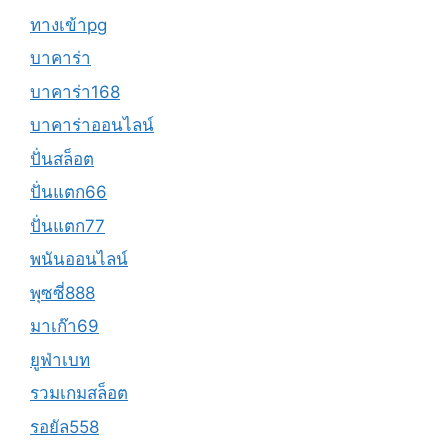
ทางเข้าpg
บาคาร่า
บาคาร่า168
บาคาร่าออนไลน์
ปั่นสล็อต
ปั่นแตก66
ปั่นแตก77
พนันออนไลน์
พุซซี่888
มาเก๊า69
ยูฟ่าเบท
รวมเกมสล็อต
รอยัล558