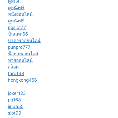
ดูหนัง
ดูหนังฟรี
หนังออนไลน์
ดูหนังฟรี
pgslot77
ปั่นแตก66
บาคาร่าออนไลน์
punpro777
ซื้อหวยออนไลน์
หวยออนไลน์
สล็อต
faro168
hongkong456
joker123
pg168
jinda55
slot99