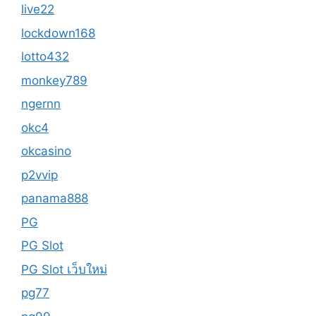
live22
lockdown168
lotto432
monkey789
ngernn
okc4
okcasino
p2vvip
panama888
PG
PG Slot
PG Slot เว็บใหม่
pg77