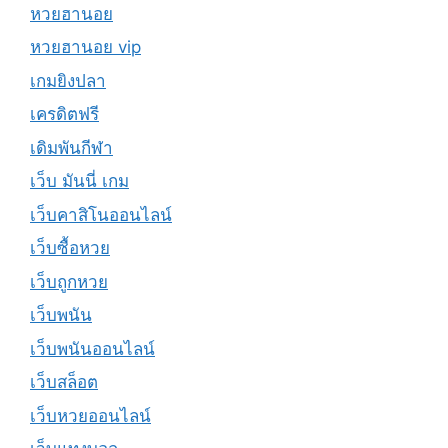
หวยฮานอย
หวยฮานอย vip
เกมยิงปลา
เครดิตฟรี
เดิมพันกีฬา
เว็บ มันนี่ เกม
เว็บคาสิโนออนไลน์
เว็บซื้อหวย
เว็บถูกหวย
เว็บพนัน
เว็บพนันออนไลน์
เว็บสล็อต
เว็บหวยออนไลน์