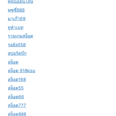
พนันออนไลน์
พุซซี่888
มาเก๊า69
ยูฟ่าเบท
รวมเกมสล็อต
รอยัล558
สปอร์ตบุ๊ก
สล็อต
สล็อต 918kiss
สล็อต168
สล็อต55
สล็อต66
สล็อต777
สล็อต888