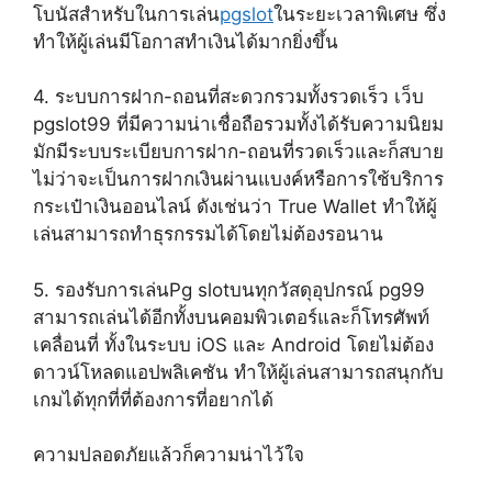
โบนัสสำหรับในการเล่น
pgslot
ในระยะเวลาพิเศษ ซึ่ง
ทำให้ผู้เล่นมีโอกาสทำเงินได้มากยิ่งขึ้น
4. ระบบการฝาก-ถอนที่สะดวกรวมทั้งรวดเร็ว เว็บ
pgslot99 ที่มีความน่าเชื่อถือรวมทั้งได้รับความนิยม
มักมีระบบระเบียบการฝาก-ถอนที่รวดเร็วและก็สบาย
ไม่ว่าจะเป็นการฝากเงินผ่านแบงค์หรือการใช้บริการ
กระเป๋าเงินออนไลน์ ดังเช่นว่า True Wallet ทำให้ผู้
เล่นสามารถทำธุรกรรมได้โดยไม่ต้องรอนาน
5. รองรับการเล่นPg slotบนทุกวัสดุอุปกรณ์ pg99
สามารถเล่นได้อีกทั้งบนคอมพิวเตอร์และก็โทรศัพท์
เคลื่อนที่ ทั้งในระบบ iOS และ Android โดยไม่ต้อง
ดาวน์โหลดแอปพลิเคชัน ทำให้ผู้เล่นสามารถสนุกกับ
เกมได้ทุกที่ที่ต้องการที่อยากได้
ความปลอดภัยแล้วก็ความน่าไว้ใจ