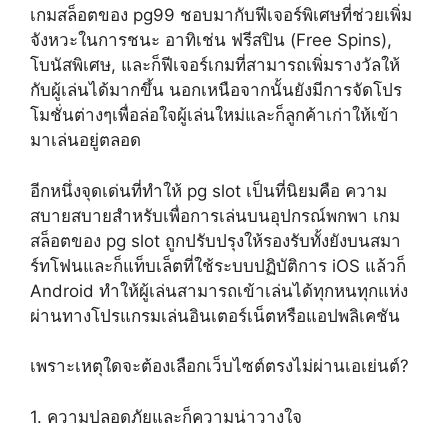
เกมสล็อตของ pg99 ชอบมากับฟีเจอร์พิเศษที่ช่วยเพิ่ม
จังหวะในการชนะ อาทิเช่น ฟรีสปิน (Free Spins),
โบนัสพิเศษ, และก็ฟีเจอร์เกมที่สามารถเพิ่มรางวัลให้
กับผู้เล่นได้มากขึ้น นอกเหนือจากนั้นยังมีการจัดโปร
โมชั่นต่างๆเพื่อล่อใจผู้เล่นใหม่และก็ลูกค้าเก่าให้เข้า
มาเล่นอยู่ตลอด
อีกหนึ่งจุดเด่นที่ทำให้ pg slot เป็นที่นิยมคือ ความ
สบายสบายสำหรับเพื่อการเล่นบนอุปกรณ์พกพา เกม
สล็อตของ pg slot ถูกปรับปรุงให้รองรับทั้งยังบนสมา
ร์ทโฟนและก็แท็บเล็ตที่ใช้ระบบปฏิบัติการ iOS แล้วก็
Android ทำให้ผู้เล่นสามารถเข้าเล่นได้ทุกหนทุกแห่ง
ผ่านทางโปรแกรมเล่นอินเตอร์เน็ตหรือแอปพลิเคชัน
เพราะเหตุใดจะต้องเลือกเว็บไซต์ตรงไม่ผ่านเอเย่นต์?
1. ความปลอดภัยและก็ความน่าวางใจ