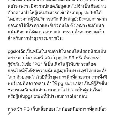
พอใจ เพราะมีความปลอดภัยสูงและไม่จำเป็นต้องผ่าน
ตัวกลาง ทำให้ผู้เล่นสามารถเข้าถึงเกมpgslot99ได้
โดยตรงจากผู้ให้บริการหลัก ที่สำคัญยังมีระบบการฝาก
ถอนออโต้ที่สะดวกและก็เร็วทันใจ ซึ่งเหมาะสมกับนัก
พนันที่อยากได้ความสบายสบายรวมทั้งความรวดเร็ว
สำหรับการทำธุรกรรมการเงิน
pgslotถือเป็นหนึ่งในเกมคาสิโนออนไลน์ยอดนิยมเป็น
อย่างมากในขณะนี้ แล้วก็ pgslot99 หรือที่พวกเรา
รู้จักกันในชื่อ “PG” ก็เป็นเลิศในผู้ให้บริการสล็อต
ออนไลน์ที่ได้รับความนิยมสูงสุดในประเทศไทยและทั้ง
โลก ด้วยเทคโนโลยีที่ล้ำยุค กราฟิกที่สวยงาม รวมทั้งฟี
พบร์เกมที่หลากหลายทำให้ pg slot แปลงเป็นที่รู้สึกชื่น
ชอบของนักพนันจำนวนมาก ไม่ว่าจะเป็นผู้เล่นใหม่
หรือผู้เล่นpgslot99ที่มีประสบการณ์มาก่อน
ทางเข้า PG เว็บสล็อตออนไลน์ยอดนิยมมากที่สุดเดี๋ยว