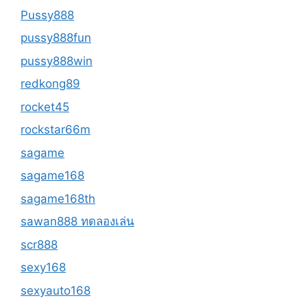
Pussy888
pussy888fun
pussy888win
redkong89
rocket45
rockstar66m
sagame
sagame168
sagame168th
sawan888 ทดลองเล่น
scr888
sexy168
sexyauto168