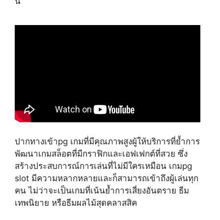
นี้
ปากทางเข้าpg เกมที่มีคุณภาพสูงผู้ให้บริการที่ย้ำการ
พัฒนาเกมสล็อตที่มีกราฟิกและเอฟเฟกต์ที่สวย ซึ่ง
สร้างประสบการณ์การเล่นที่ไม่มีใครเหมือน เกมpg
slot มีความหลากหลายและก็สามารถเข้าถึงผู้เล่นทุก
คน ไม่ว่าจะเป็นเกมที่เน้นย้ำการเสี่ยงอันตราย ธีม
เทพนิยาย หรือธีมผลไม้สุดคลาสสิค