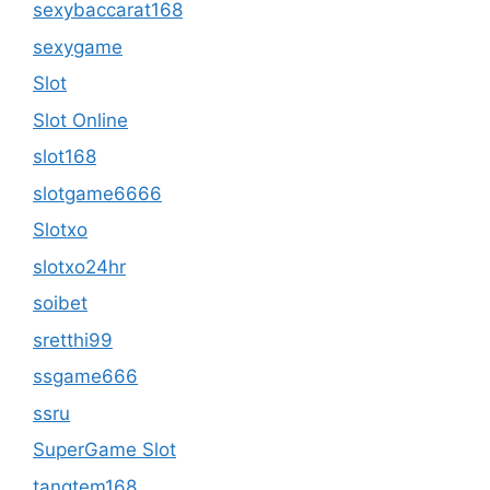
sexybaccarat168
sexygame
Slot
Slot Online
slot168
slotgame6666
Slotxo
slotxo24hr
soibet
sretthi99
ssgame666
ssru
SuperGame Slot
tangtem168