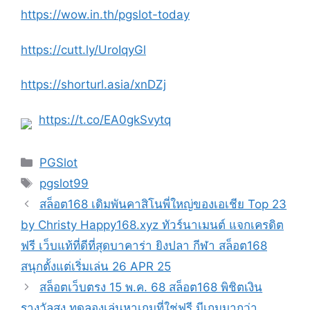
https://wow.in.th/pgslot-today
https://cutt.ly/UroIqyGl
https://shorturl.asia/xnDZj
https://t.co/EA0gkSvytq
Categories
PGSlot
Tags
pgslot99
สล็อต168 เดิมพันคาสิโนพี่ใหญ่ของเอเชีย Top 23
by Christy Happy168.xyz ทัวร์นาเมนต์ แจกเครดิต
ฟรี เว็บแท้ที่ดีที่สุดบาคาร่า ยิงปลา กีฬา สล็อต168
สนุกตั้งแต่เริ่มเล่น 26 APR 25
สล็อตเว็บตรง 15 พ.ค. 68 สล็อต168 พิชิตเงิน
รางวัลสูง ทดลองเล่นหาเกมที่ใช่ฟรี มีเกมมากว่า