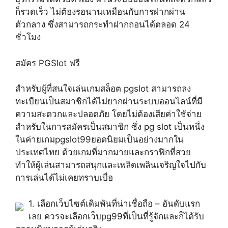
ก็รวดเร็ว ไม่ต้องรอนานเหมือนกับการฝากผ่าน
ตัวกลาง ซึ่งสามารถกระทำฝากถอนได้ตลอด 24
ชั่วโมง
สมัคร PGSlot ฟรี
สำหรับผู้ที่สนใจเล่นเกมสล็อต pgslot สามารถลง
ทะเบียนเป็นสมาชิกได้ไม่ยากผ่านระบบออนไลน์ที่มี
ความสะดวกและปลอดภัย โดยไม่ต้องเสียค่าใช้จ่าย
สำหรับในการสมัครเป็นสมาชิก ซึ่ง pg slot เป็นหนึ่ง
ในค่ายเกมpgslot99ยอดนิยมเป็นอย่างมากใน
ประเทศไทย ด้วยเกมที่มากมายและกราฟิกที่สวย
ทำให้ผู้เล่นสามารถสนุกและเพลิดเพลินเจริญใจไปกับ
การเล่นได้ไม่เคยทราบเบื่อ
1. เลือกเว็บไซต์เดิมพันที่น่าเชื่อถือ – อันดับแรก
เลย ควรจะเลือกเว็บpg99ที่เป็นที่รู้จักและก็ได้รับ