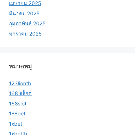
เมษายน 2025
มีนาคม 2025
กุมภาพันธ์ 2025
มกราคม 2025
หมวดหมู่
123lionth
168 สล็อต
168slot
188bet
1xbet
1xbetth