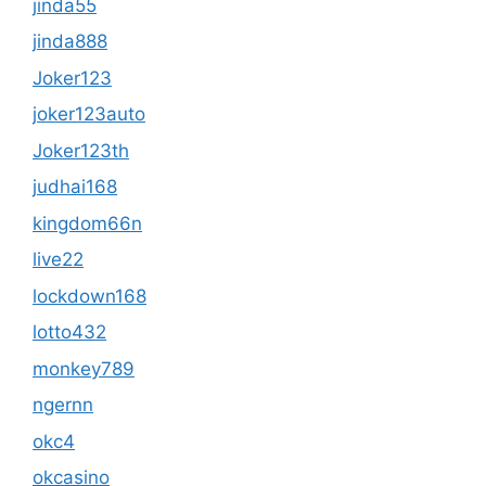
jinda55
jinda888
Joker123
joker123auto
Joker123th
judhai168
kingdom66n
live22
lockdown168
lotto432
monkey789
ngernn
okc4
okcasino