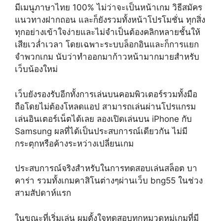
มีเมนูภาษาไทย 100% ไม่ว่าจะเป็นหน้าเกม วิธีสมัคร
แนวทางฝากถอน และก็ยังรวมทั้งหน้าโปรโมชั่น ทุกสิ่ง
ทุกอย่างเข้าใจง่ายและไม่จำเป็นต้องคลิกหลายชั้นให้
เสียเวล่ำเวลา โดยเฉพาะระบบล็อกอินและก็การแยก
จำพวกเกม นับว่าทำออกมาก้าวหน้ามากมายสำหรับ
เว็บน้องใหม่
เว็บยังรองรับอีกทั้งการเล่นบนคอมพิวเตอร์รวมทั้งมือ
ถือโดยไม่ต้องโหลดแอป สามารถเล่นผ่านโปรแกรม
เล่นอินเตอร์เน็ตได้เลย ลองเปิดเล่นบน iPhone กับ
Samsung ผลที่ได้เป็นประสบการณ์เดียวกัน ไม่มี
กระตุกหรือค้างระหว่างเปลี่ยนเกม
ประสบการณ์จริงสำหรับในการทดสอบเล่นสล็อต บา
คาร่า รวมทั้งเกมคาสิโนต่างๆผ่านเว็บ bng55 ในช่วง
สามสัปดาห์แรก
ในขณะที่เริ่มเล่น ผมตั้งใจทดสอบทุกหมวดหมู่เกมที่มี