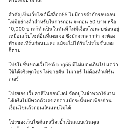
ครบเต็มปริมาณ
สำคัญเป็นเว็บไซต์นี้สล็อต55 ไม่มีการจำกัดรอบถอน
ไม่มีอย่างต่ำสำหรับในการถอน จะถอน 50 บาท หรือ
10,000 บาทก็ทำเป็นในทันที ไม่มีเงื่อนไขหลบซ่อนอยู่
เหมือนเว็บไซต์อื่นที่เคยเจอ ซึ่งมักจะกล่าวว่า จะต้อง
ทำยอดเทิร์นก่อนนะคะ แม้จะไม่ได้รับโปรโมชั่นเลย
ก็ตาม
โปรโมชั่นของเว็บไซต์ bng55 มีไม่เยอะเกินไป แต่ว่า
ใช้ได้จริงทุกโปร ไม่ขายฝัน ไม่เวอร์ ไม่ต้องทำเทิร์น
เวอร์
โปรของ เว็บคาสิโนออนไลน์ จัดอยู่ในจำพวกใช้งาน
ได้จริงไม่มีพวกตัวเลขล่อตาแม้กระนั้นพอเพียงอ่าน
เงื่อนไขแล้วถอนเงินแทบไม่ได้
โปรของเว็บไซต์แห่งนี้จะย้ำเป็นแบบเน้นคุณ