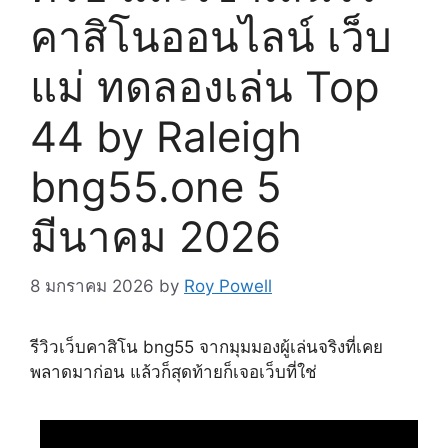
คาสิโนออนไลน์ เว็บ
แม่ ทดลองเล่น Top
44 by Raleigh
bng55.one 5
มีนาคม 2026
8 มกราคม 2026
by
Roy Powell
รีวิวเว็บคาสิโน bng55 จากมุมมองผู้เล่นจริงที่เคย
พลาดมาก่อน แล้วก็สุดท้ายก็เจอเว็บที่ใช่