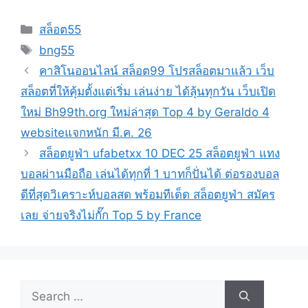
Categories
สล็อต55
Tags
bng55
คาสิโนออนไลน์ สล็อต99 โปรสล็อตมาแล้ว เว็บ
สล็อตที่ให้คุ้มตั้งแต่เริ่ม เล่นง่าย ได้ลุ้นทุกวัน เว็บเปิด
ใหม่ Bh99th.org ใหม่ล่าสุด Top 4 by Geraldo 4
websiteแจกหนัก มี.ค. 26
สล็อตยูฟ่า ufabetxx 10 DEC 25 สล็อตยูฟ่า แทง
บอลผ่านมือถือ เล่นได้ทุกที่ 1 บาทก็ปั่นได้ ต่อรองบอล
ดีที่สุดวิเคราะห์บอลสด พร้อมทีเด็ด สล็อตยูฟ่า สมัคร
เลย จ่ายจริงไม่กั๊ก Top 5 by France
Search
for: