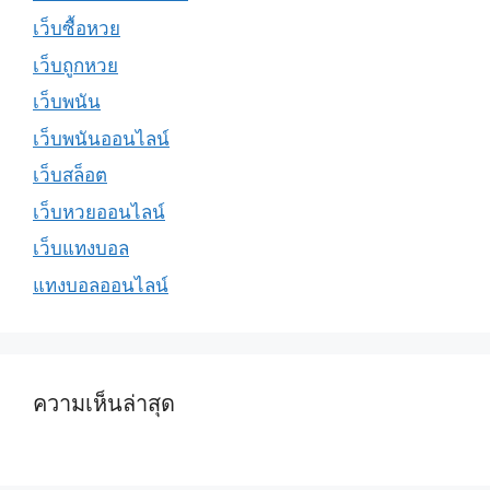
เว็บซื้อหวย
เว็บถูกหวย
เว็บพนัน
เว็บพนันออนไลน์
เว็บสล็อต
เว็บหวยออนไลน์
เว็บแทงบอล
แทงบอลออนไลน์
ความเห็นล่าสุด