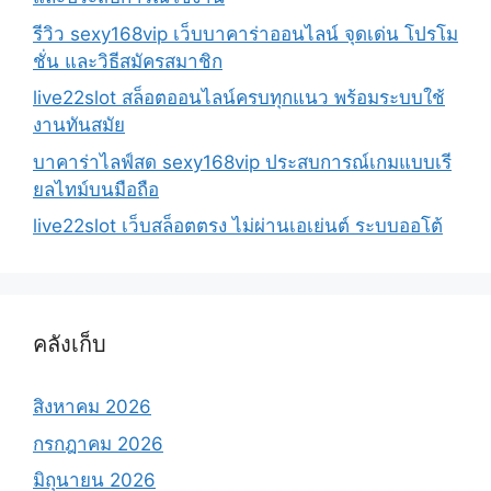
รีวิว sexy168vip เว็บบาคาร่าออนไลน์ จุดเด่น โปรโม
ชั่น และวิธีสมัครสมาชิก
live22slot สล็อตออนไลน์ครบทุกแนว พร้อมระบบใช้
งานทันสมัย
บาคาร่าไลฟ์สด sexy168vip ประสบการณ์เกมแบบเรี
ยลไทม์บนมือถือ
live22slot เว็บสล็อตตรง ไม่ผ่านเอเย่นต์ ระบบออโต้
คลังเก็บ
สิงหาคม 2026
กรกฎาคม 2026
มิถุนายน 2026