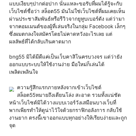
แบบเงียบๆปากต่อปาก นั่นแหละขอรับที่ผมได้รู้จะกับ
เว็บไซต์ชื่อว่า สล็อต55 มันไม่ใช่เว็บไซต์ที่ผมเคยเห็น
ผ่านประชาสัมพันธ์หรือรีวิวจากยูทูบเบอร์ดัง แต่ว่ามา
จากคอมเมนต์ของผู้ที่เล่นจริงในกลุ่ม Facebook เล็กๆ
ซึ่งผมตกลงใจสมัครโดยไม่คาดหวังอะไรเลย แต่
ผลลัพธ์ที่ได้กลับเกินคาดมาก
bng55 มิได้มีดีแค่เป็นเว็บคาสิโนครบวงจร แต่ว่ายัง
ออกแบบระบบให้ใช้งานง่าย มือใหม่ก็เล่นได้
เพลิดเพลินใจ
ความรู้สึกแรกภายหลังจากเข้าเว็บไซต์
สล็อต55หมายถึงเตียนโล่ง สะอาด รวมทั้งแน่ชัด
หน้าเว็บไซต์มิได้วางแบบเวอร์วังเสมือนบางเว็บที่
พากเพียรทำให้ดูน่าไว้ใจด้วยกราฟิกอลังการ กลับใช้
งานยาก ตรงนี้เขาออกแบบทุกอย่างให้เรียบง่ายและถูก
จุด