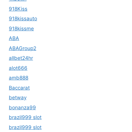
918Kiss
918kissauto
918kissme
ABA
ABAGroup2
allbet24hr
alot666
amb888
Baccarat
betway
bonanza99
brazil999 slot
brazil999 slot