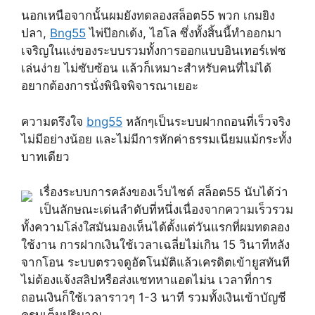
นอกเหนือจากนั้นผมยังทดลองสล็อต55 พวก เกมยิง
ปลา,
Bng55
ไพ่ป๊อกเด้ง, ไฮโล ซึ่งทั้งสิ้นนี้ทำออกมา
เจริญในแง่ของระบบรวมทั้งการออกแบบอินเทอร์เฟซ
เล่นง่าย ไม่ซับซ้อน แล้วก็เหมาะสำหรับคนที่ไม่ได้
อยากต้องการนั่งพินิจพิจารณาเยอะ
ความตรึงใจ
bng55
หลักๆเป็นระบบฝากถอนที่เร็วจริง
ไม่มีอย่างน้อย และไม่มีการหักค่าธรรมเนียมแม้กระทั้ง
บาทเดียว
เรื่องระบบการคลังของเว็บไซต์ สล็อต55 นับได้ว่า
เป็นลักษณะเด่นลำดับที่หนึ่งเนื่องจากความเร็วรวม
ทั้งความโล่งใสมันมองเห็นได้ตั้งแต่วันแรกที่ผมทดลอง
ใช้งาน การฝากเงินใช้เวลาเฉลี่ยไม่เกิน 15 วินาทีหลัง
จากโอน ระบบตรวจดูอัตโนมัติแล้วเครดิตเข้ายูสทันที
ไม่ต้องแจ้งสลิปหรือส่งแชทหาแอดไม่น เวลาที่การ
ถอนเงินก็ใช้เวลาราวๆ 1-3 นาที รวมทั้งเงินเข้าบัญชี