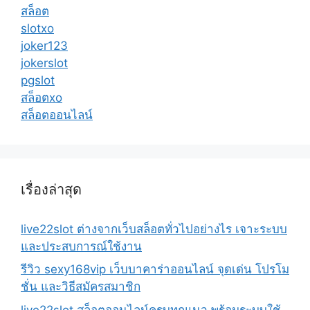
สล็อต
slotxo
joker123
jokerslot
pgslot
สล็อตxo
สล็อตออนไลน์
เรื่องล่าสุด
live22slot ต่างจากเว็บสล็อตทั่วไปอย่างไร เจาะระบบ
และประสบการณ์ใช้งาน
รีวิว sexy168vip เว็บบาคาร่าออนไลน์ จุดเด่น โปรโม
ชั่น และวิธีสมัครสมาชิก
live22slot สล็อตออนไลน์ครบทุกแนว พร้อมระบบใช้