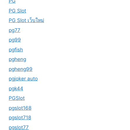
PG
PG Slot
PG Slot เว็บใหม่
pg77
pg99
pgfish
pgheng
pgheng99
pgjoker auto
pgk44
PGSlot
pgslot168
pgslot718
pgslot77