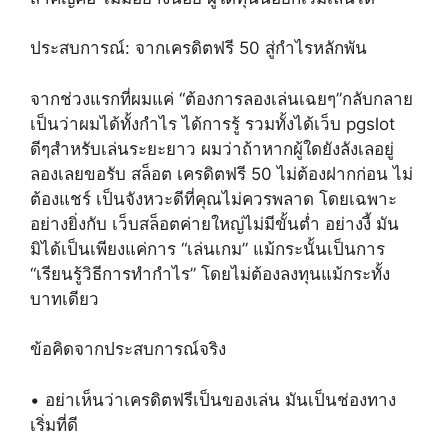
ประสบการณ์: จากเครดิตฟรี 50 สู่กำไรหลักพัน
จากช่วงแรกที่ผมแค่ “ต้องการลองเล่นเฉยๆ”กลับกลาย
เป็นว่าผมได้ทั้งกำไร ได้การรู้ รวมทั้งได้เว็บ pgslot
ดีๆสำหรับเล่นระยะยาว ผมว่าถ้าหากผู้ใดยังลังเลอยู่
ลองเลยขอรับ สล็อต เครดิตฟรี 50 ไม่ต้องฝากก่อน ไม่
ต้องแชร์ เป็นจังหวะดีที่คุณไม่ควรพลาด โดยเฉพาะ
อย่างยิ่งกับ เว็บสล็อตค่ายใหญ่ไม่มีขั้นต่ำ อย่างงี้ มัน
มิได้เป็นเพียงแค่การ “เล่นเกม” แม้กระนั้นเป็นการ
“เรียนรู้วิธีการทำกำไร” โดยไม่ต้องลงทุนแม้กระทั้ง
บาทเดียว
ข้อคิดจากประสบการณ์จริง
• อย่าเห็นว่าเครดิตฟรีเป็นของเล่น มันเป็นช่องทาง
เริ่มที่ดี