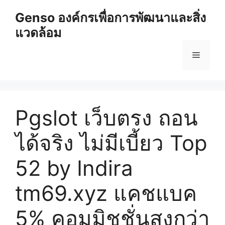
Skip
Genso องค์กรเพื่อการพัฒนาและสิ่ง
to
แวดล้อม
content
Menu
Pgslot เว็บตรง ถอน
ได้จริง ไม่มีเบี้ยว Top
52 by Indira
tm69.xyz แคชแบค
5% คอมมิชชั่นสูงกว่า