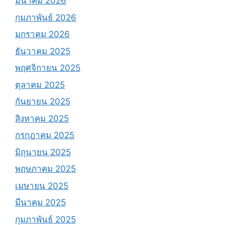
มีนาคม 2026
กุมภาพันธ์ 2026
มกราคม 2026
ธันวาคม 2025
พฤศจิกายน 2025
ตุลาคม 2025
กันยายน 2025
สิงหาคม 2025
กรกฎาคม 2025
มิถุนายน 2025
พฤษภาคม 2025
เมษายน 2025
มีนาคม 2025
กุมภาพันธ์ 2025