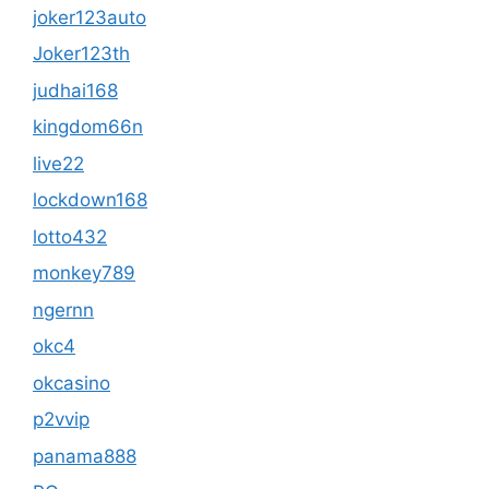
joker123auto
Joker123th
judhai168
kingdom66n
live22
lockdown168
lotto432
monkey789
ngernn
okc4
okcasino
p2vvip
panama888