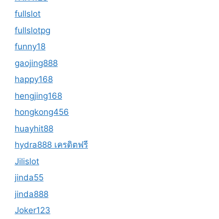
fullslot
fullslotpg
funny18
gaojing888
happy168
hengjing168
hongkong456
huayhit88
hydra888 เครดิตฟรี
Jilislot
jinda55
jinda888
Joker123