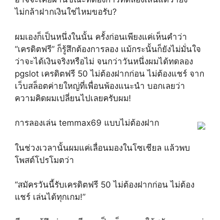
ไม่กล้าฝากเงินใช่ไหมขอรับ?
ผมเองก็เป็นหนึ่งในนั้น ครั้งก่อนเพียงแค่เห็นคำว่า
“เครดิตฟรี” ก็รู้สึกต้องการลอง แม้กระนั้นก็ยังไม่มั่นใจ
ว่าจะได้เงินจริงหรือไม่ จนกว่าวันหนึ่งผมได้ทดลอง
pgslot เครดิตฟรี 50 ไม่ต้องฝากก่อน ไม่ต้องแชร์ จาก
เว็บสล็อตค่ายใหญ่ที่เพื่อนพ้องแนะนำ บอกเลยว่า
ความคิดผมเปลี่ยนไปเลยครับผม!
การลองเล่น temmax69 แบบไม่ต้องฝาก
ในช่วงเวลานั้นผมแค่เลื่อนมองในโซเชียล แล้วพบ
โพสต์โปรโมตว่า
“สมัครวันนี้รับเครดิตฟรี 50 ไม่ต้องฝากก่อน ไม่ต้อง
แชร์ เล่นได้ทุกเกม!”