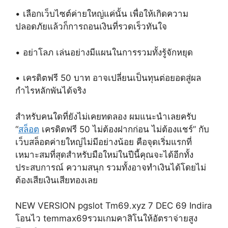
• เลือกเว็บไซต์ค่ายใหญ่แค่นั้น เพื่อให้เกิดความ
ปลอดภัยแล้วก็การถอนเงินที่รวดเร็วทันใจ
• อย่าโลภ เล่นอย่างมีแผนในการรวมทั้งรู้จักหยุด
• เครดิตฟรี 50 บาท อาจเปลี่ยนเป็นทุนต่อยอดสู่ผล
กำไรหลักพันได้จริง
สำหรับคนใดที่ยังไม่เคยทดลอง ผมแนะนำเลยครับ
“
สล็อต
เครดิตฟรี 50 ไม่ต้องฝากก่อน ไม่ต้องแชร์” กับ
เว็บสล็อตค่ายใหญ่ไม่มีอย่างน้อย คือจุดเริ่มแรกที่
เหมาะสมที่สุดสำหรับมือใหม่ในปีนี้คุณจะได้อีกทั้ง
ประสบการณ์ ความสนุก รวมทั้งอาจทำเงินได้โดยไม่
ต้องเสียเงินเสียทองเลย
NEW VERSION pgslot Tm69.xyz 7 DEC 69 Indira
โอนไว temmax69รวมเกมคาสิโนให้อัตราจ่ายสูง