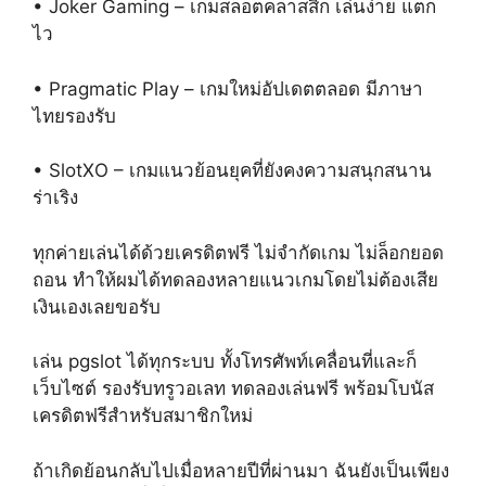
• Joker Gaming – เกมสล็อตคลาสสิก เล่นง่าย แตก
ไว
• Pragmatic Play – เกมใหม่อัปเดตตลอด มีภาษา
ไทยรองรับ
• SlotXO – เกมแนวย้อนยุคที่ยังคงความสนุกสนาน
ร่าเริง
ทุกค่ายเล่นได้ด้วยเครดิตฟรี ไม่จำกัดเกม ไม่ล็อกยอด
ถอน ทำให้ผมได้ทดลองหลายแนวเกมโดยไม่ต้องเสีย
เงินเองเลยขอรับ
เล่น pgslot ได้ทุกระบบ ทั้งโทรศัพท์เคลื่อนที่และก็
เว็บไซต์ รองรับทรูวอเลท ทดลองเล่นฟรี พร้อมโบนัส
เครดิตฟรีสำหรับสมาชิกใหม่
ถ้าเกิดย้อนกลับไปเมื่อหลายปีที่ผ่านมา ฉันยังเป็นเพียง