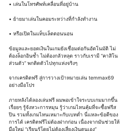
• เล่นในโทรศัพท์เคลื่อนที่อยู่บ้าน
• ย้ายมาเล่นในคอมระหว่างที่กำลังทำงาน
• หรือเปิดในแท็บเล็ตตอนนอน
ข้อมูลและยอดเงินในเกมยังเชื่อมต่อกันอัตโนมัติ ไม่
ต้องล็อกอินซ้ำ ไม่ต้องกลัวหลุด ราวกับเรามี “คาสิโน
ส่วนตัว” พกติดตัวไปทุกแห่งจริงๆ
จากเครดิตฟรี สู่การวางเป้าหมายเล่น temmax69
อย่างมือโปร
ภายหลังได้ลองเล่นฟรี ผมพอเข้าใจระบบเกมมากขึ้น
เรื่อยๆ รู้จังหวะการหมุน รู้ว่าเกมไหนคุ้มที่จะซื้อฟรีส
ปิน รวมทั้งเกมไหนเหมาะกับเบทต่ำ นี่แหละข้อดีของ
การได้ เครดิตฟรีไม่ต้องฝากก่อน เนื่องจากมันช่วยให้
มือใหม่ “เรียนรู้โดยไม่ต้องเสี่ยงเงินตนเอง”