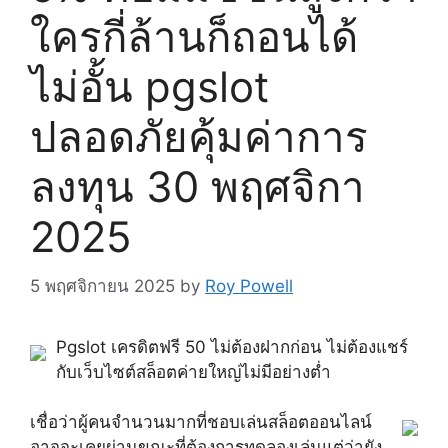
ใครกี่ล้านก็ถอนได้
ไม่อั้น pgslot
ปลอดภัยคุ้มค่าการ
ลงทุน 30 พฤศจิกา
2025
5 พฤศจิกายน 2025
by
Roy Powell
Pgslot เครดิตฟรี 50 ไม่ต้องฝากก่อน ไม่ต้องแชร์
กับเว็บไซต์สล็อตค่ายใหญ่ไม่มีอย่างต่ำ
เชื่อว่าผู้คนจำนวนมากที่ชอบเล่นสล็อตออนไลน์
อาจจะเคยผ่านขณะที่ต้องการทดลองเล่นแต่ว่ายัง