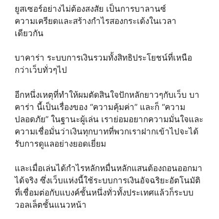
ยูสเซอร์อย่างไม่ต้องสงสัย เป็นการบาลานซ์
ความเครียดและสร้างกำไรสองกระเด้งในเวลา
เดียวกัน
บาคาร่า ระบบการเงินรวมทั้งสิทธิประโยชน์ที่เหนือ
กว่าเว็บทั่วๆไป
อีกหนึ่งเหตุที่ทำให้ผมตัดสินใจปักหลักยาวๆกับเว็บ บา
คาร่า นี้เป็นเรื่องของ “ความคุ้มค่า” และก็ “ความ
ปลอดภัย” ในฐานะผู้เล่น เราย่อมอยากความมั่นใจและ
ความเชื่อมั่นว่าเงินทุกบาทที่พวกเราฝากเข้าไปจะได้
รับการดูแลอย่างยอดเยี่ยม
และเมื่อเล่นได้กำไรหลักหมื่นหลักแสนต้องถอนออกมา
ได้จริง ซึ่งเว็บแห่งนี้ใช้ระบบการเงินอัจฉริยะอัตโนมัติ
ที่เชื่อมต่อกับแบงค์ชั้นหนึ่งทั่วทั้งประเทศแล้วก็ระบบ
วอลเล็ตชั้นแนวหน้า