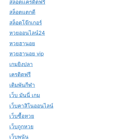
สล็อตเเครดิตฟรี
สล็อตแตกดี
สล็อตโจ๊กเกอร์
หวยออนไลน์24
หวยฮานอย
หวยฮานอย vip
เกมยิงปลา
เครดิตฟรี
เดิมพันกีฬา
เว็บ มันนี่ เกม
เว็บคาสิโนออนไลน์
เว็บซื้อหวย
เว็บถูกหวย
เว็บพนัน