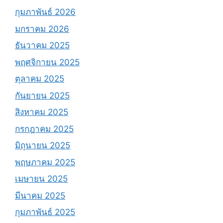
กุมภาพันธ์ 2026
มกราคม 2026
ธันวาคม 2025
พฤศจิกายน 2025
ตุลาคม 2025
กันยายน 2025
สิงหาคม 2025
กรกฎาคม 2025
มิถุนายน 2025
พฤษภาคม 2025
เมษายน 2025
มีนาคม 2025
กุมภาพันธ์ 2025