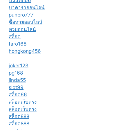
ปั่นแตก66
บาคาร่าออนไลน์
punpro777
ซื้อหวยออนไลน์
หวยออนไลน์
สล็อต
faro168
hongkong456
joker123
pg168
jinda55
slot99
สล็อต66
สล็อตเว็บตรง
สล็อตเว็บตรง
สล็อต888
สล็อต888