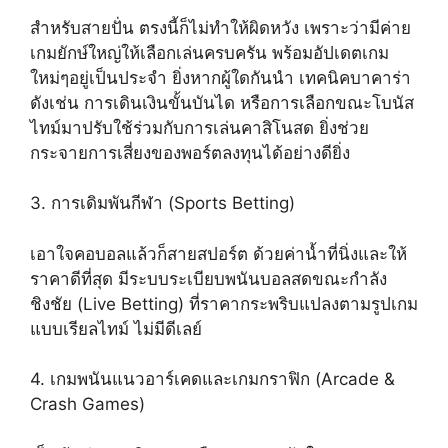
สำหรับสายปั่น ตรงนี้ก็ไม่ทำให้ผิดหวัง เพราะว่ามีค่าย
เกมยักษ์ใหญ่ให้เลือกเล่นครบครัน พร้อมอัปเดตเกม
ใหม่ๆอยู่เป็นประจำ ยิ่งหากผู้ใดกันนำ เทคนิคบาคาร่า
ดังเช่น การเดินเงินขั้นบันได หรือการเลือกขณะโบนัส
ไทม์มาปรับใช้ร่วมกับการเล่นคาสิโนสด ยิ่งช่วย
กระจายการเสี่ยงของพอร์ตลงทุนได้อย่างดียิ่ง
3. การเดิมพันกีฬา (Sports Betting)
เอาใจคอบอลแล้วก็สายสปอร์ต ด้วยค่าน้ำที่นิ่งและให้
ราคาดีที่สุด มีระบบระเบียบพนันบอลสดขณะกำลัง
ชิงชัย (Live Betting) ที่ราคากระพริบแปลงตามรูปเกม
แบบเรียลไทม์ ไม่มีดีเลย์
4. เกมพนันแนวอาร์เคดและเกมกราฟิก (Arcade &
Crash Games)