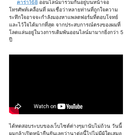
คาร่า168
ออนไลน์มารวมกันอยู่บนหน้าจอ
โทรศัพท์เคลื่อนที่ ผมเชื่อว่าหลายท่านที่ถูกใจความ
ระทึกใจอาจจะกำลังมองหาแพลตฟอร์มที่ตอบโจทย์
และไว้ใจได้มากที่สุด จากประสบการณ์ตรงของผมที่
โลดแล่นอยู่ในวงการเดิมพันออนไลน์มามากยิ่งกว่า 5
ปี
ได้ทดสอบระบบของเว็บไซต์ต่างๆมานับไม่ถ้วน วันนี้
ผมกล้าเปิดหน้ายืนยันเลยว่านาต่อนี้ไปไม่มีผู้ใดเสมอ