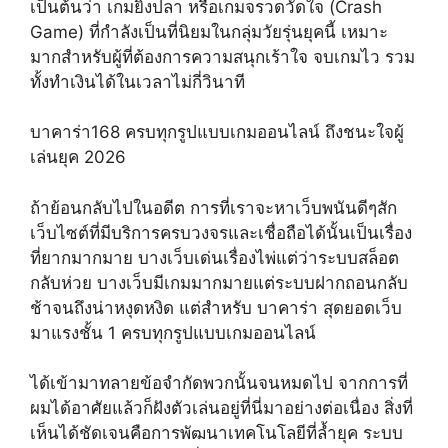
เป็นต้นว่า เกมยิงปลา หรือเกมจรวดวัดใจ (Crash
Game) ที่กำลังเป็นที่นิยมในกลุ่มวัยรุ่นยุคนี้ เหมาะ
มากสำหรับผู้ที่ต้องการความสนุกเร้าใจ จบเกมไว รวม
ทั้งทำเงินได้ในเวลาไม่กี่วินาที
บาคาร่า168 ครบทุกรูปแบบเกมออนไลน์ ถึงชนะใจผู้
เล่นยุค 2026
ถ้าย้อนกลับไปในอดีต การที่เราจะหาเว็บพนันดีๆสัก
เว็บไซต์ที่มีบริการครบวงจรและเชื่อถือได้นั้นเป็นเรื่อง
ที่ยากมากมาย บางเว็บเด่นเรื่องไพ่แต่ว่าระบบสล็อต
กลับห่วย บางเว็บมีเกมมากมายแต่ระบบฝากถอนกลับ
ช้าจนถึงน่าหงุดหงิด แต่สำหรับ บาคาร่า สุดยอดเว็บ
มาแรงชั้น 1 ครบทุกรูปแบบเกมออนไลน์
ได้เข้ามาทลายข้อจำกัดพวกนั้นจนหมดไป จากการที่
ผมได้อาศัยแล้วก็ฝังตัวเล่นอยู่ที่นี่มาอย่างต่อเนื่อง สิ่งที่
เห็นได้ชัดเจนคือการพัฒนาเทคโนโลยีที่ล้ำยุค ระบบ