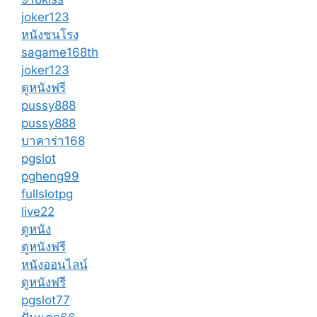
joker123
หนังชนโรง
sagame168th
joker123
ดูหนังฟรี
pussy888
pussy888
บาคาร่า168
pgslot
pgheng99
fullslotpg
live22
ดูหนัง
ดูหนังฟรี
หนังออนไลน์
ดูหนังฟรี
pgslot77