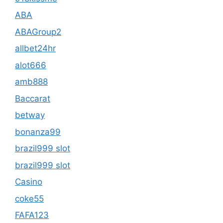
ABA
ABAGroup2
allbet24hr
alot666
amb888
Baccarat
betway
bonanza99
brazil999 slot
brazil999 slot
Casino
coke55
FAFA123