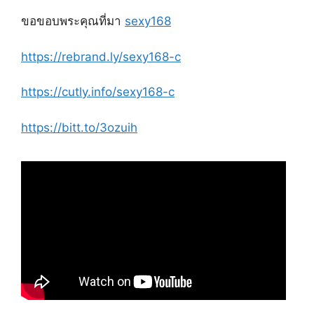
ขอขอบพระคุณที่มา
sexy168
https://rebrand.ly/sexy168-c
https://cutly.info/sexy168-c
https://bitt.to/3ozuih