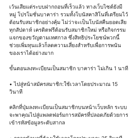
เว้นเสียแต่ระบบฝากถอนที่เร็วแล้ว ทางเว็บไซต์ยังมี
หมู่ โปรโมชั่นบาคาร่า รวมทั้งโบนัสคาสิโนที่เตรียมไว้
ต้อนรับสมาชิกอย่างคุ้ม ไม่ว่าจะเป็นโบนัสคืนยอดเสีย
ทุกสัปดาห์ เครดิตฟรีต้อนรับสมาชิกใหม่ หรือกิจกรรม
แจกของขวัญตามเทศกาล ซึ่งสิทธิประโยชน์พวกนี้
ช่วยเพิ่มทุนแล้วก็ลดความเสี่ยงสำหรับเพื่อการพนัน
ของเราได้อย่างมาก
ขั้นตอนลงทะเบียนเป็นสมาชิก บาคาร่า ไม่เกิน 1 นาที
• ไปสู่หน้าสมัครสมาชิก:ใช้เวลาโดยประมาณ 15
วินาที
คลิกที่ปุ่มลงทะเบียนเป็นสมาชิกบนหน้าเว็บหลัก ระบบ
จะพาคุณไปสู่แพลตฟอร์มการสมัครที่ปลอดภัยด้วยการ
เข้ารหัสข้อมูลระดับสากล