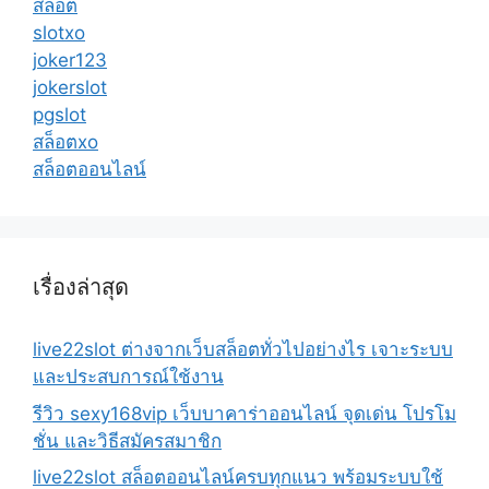
สล็อต
slotxo
joker123
jokerslot
pgslot
สล็อตxo
สล็อตออนไลน์
เรื่องล่าสุด
live22slot ต่างจากเว็บสล็อตทั่วไปอย่างไร เจาะระบบ
และประสบการณ์ใช้งาน
รีวิว sexy168vip เว็บบาคาร่าออนไลน์ จุดเด่น โปรโม
ชั่น และวิธีสมัครสมาชิก
live22slot สล็อตออนไลน์ครบทุกแนว พร้อมระบบใช้