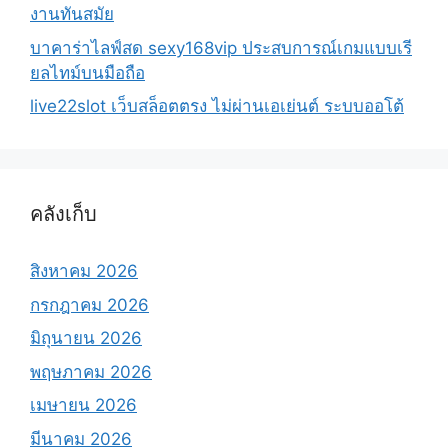
งานทันสมัย
บาคาร่าไลฟ์สด sexy168vip ประสบการณ์เกมแบบเรี
ยลไทม์บนมือถือ
live22slot เว็บสล็อตตรง ไม่ผ่านเอเย่นต์ ระบบออโต้
คลังเก็บ
สิงหาคม 2026
กรกฎาคม 2026
มิถุนายน 2026
พฤษภาคม 2026
เมษายน 2026
มีนาคม 2026