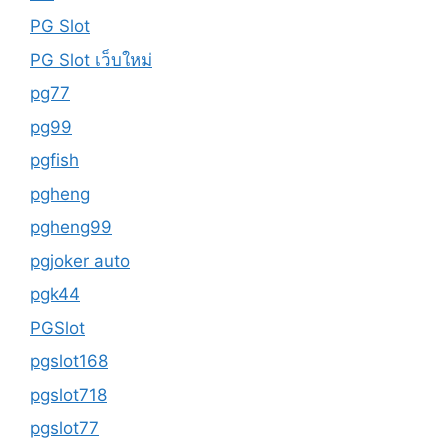
PG Slot
PG Slot เว็บใหม่
pg77
pg99
pgfish
pgheng
pgheng99
pgjoker auto
pgk44
PGSlot
pgslot168
pgslot718
pgslot77