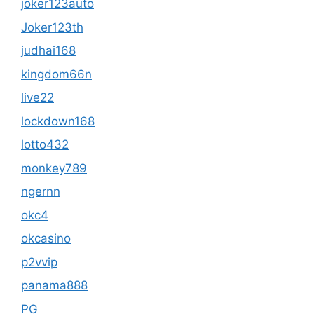
joker123auto
Joker123th
judhai168
kingdom66n
live22
lockdown168
lotto432
monkey789
ngernn
okc4
okcasino
p2vvip
panama888
PG