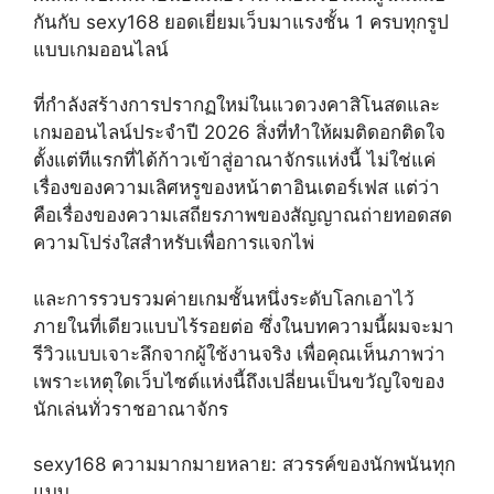
กันกับ sexy168 ยอดเยี่ยมเว็บมาแรงชั้น 1 ครบทุกรูป
แบบเกมออนไลน์
ที่กำลังสร้างการปรากฏใหม่ในแวดวงคาสิโนสดและ
เกมออนไลน์ประจำปี 2026 สิ่งที่ทำให้ผมติดอกติดใจ
ตั้งแต่ทีแรกที่ได้ก้าวเข้าสู่อาณาจักรแห่งนี้ ไม่ใช่แค่
เรื่องของความเลิศหรูของหน้าตาอินเตอร์เฟส แต่ว่า
คือเรื่องของความเสถียรภาพของสัญญาณถ่ายทอดสด
ความโปร่งใสสำหรับเพื่อการแจกไพ่
และการรวบรวมค่ายเกมชั้นหนึ่งระดับโลกเอาไว้
ภายในที่เดียวแบบไร้รอยต่อ ซึ่งในบทความนี้ผมจะมา
รีวิวแบบเจาะลึกจากผู้ใช้งานจริง เพื่อคุณเห็นภาพว่า
เพราะเหตุใดเว็บไซต์แห่งนี้ถึงเปลี่ยนเป็นขวัญใจของ
นักเล่นทั่วราชอาณาจักร
sexy168 ความมากมายหลาย: สวรรค์ของนักพนันทุก
แบบ