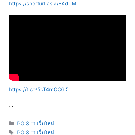
https://shorturl.asia/8AdPM
https://t.co/5cT4mOC6i5
…
Categories
PG Slot เว็บใหม่
Tags
PG Slot เว็บใหม่