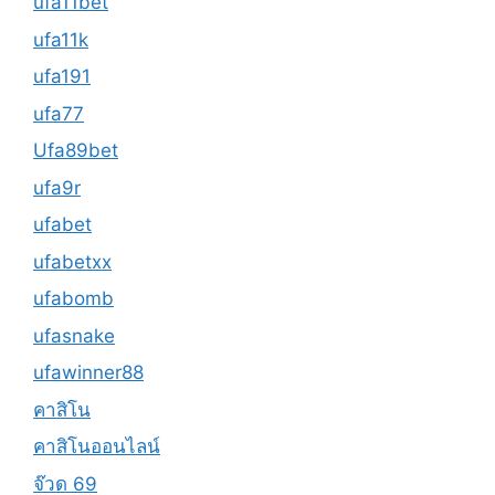
ufa11bet
ufa11k
ufa191
ufa77
Ufa89bet
ufa9r
ufabet
ufabetxx
ufabomb
ufasnake
ufawinner88
คาสิโน
คาสิโนออนไลน์
จ๊วด 69