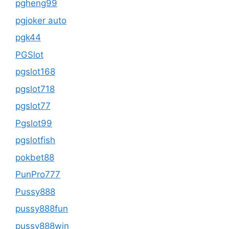
pgheng99
pgjoker auto
pgk44
PGSlot
pgslot168
pgslot718
pgslot77
Pgslot99
pgslotfish
pokbet88
PunPro777
Pussy888
pussy888fun
pussy888win