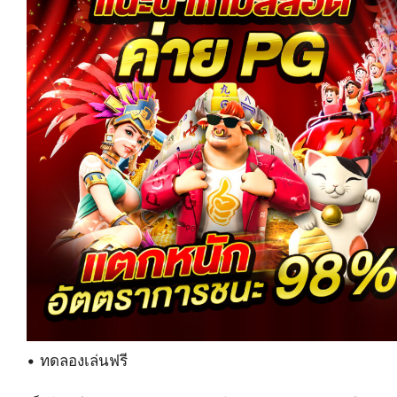
• ทดลองเล่นฟรี