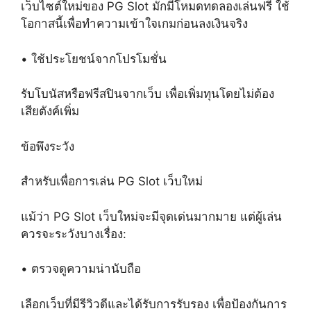
เว็บไซต์ใหม่ของ PG Slot มักมีโหมดทดลองเล่นฟรี ใช้
โอกาสนี้เพื่อทำความเข้าใจเกมก่อนลงเงินจริง
• ใช้ประโยชน์จากโปรโมชั่น
รับโบนัสหรือฟรีสปินจากเว็บ เพื่อเพิ่มทุนโดยไม่ต้อง
เสียตังค์เพิ่ม
ข้อพึงระวัง
สำหรับเพื่อการเล่น PG Slot เว็บใหม่
แม้ว่า PG Slot เว็บใหม่จะมีจุดเด่นมากมาย แต่ผู้เล่น
ควรจะระวังบางเรื่อง:
• ตรวจดูความน่านับถือ
เลือกเว็บที่มีรีวิวดีและได้รับการรับรอง เพื่อป้องกันการ