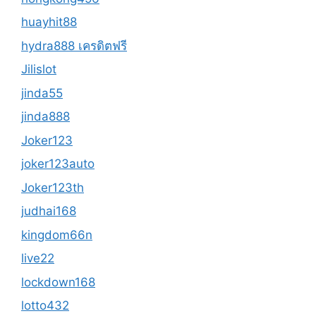
huayhit88
hydra888 เครดิตฟรี
Jilislot
jinda55
jinda888
Joker123
joker123auto
Joker123th
judhai168
kingdom66n
live22
lockdown168
lotto432