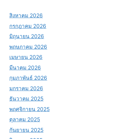
สิงหาคม 2026
กรกฎาคม 2026
มิถุนายน 2026
พฤษภาคม 2026
เมษายน 2026
มีนาคม 2026
กุมภาพันธ์ 2026
มกราคม 2026
ธันวาคม 2025
พฤศจิกายน 2025
ตุลาคม 2025
กันยายน 2025