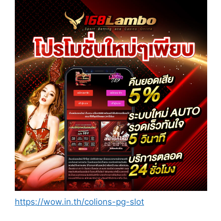
https://wow.in.th/colions-pg-slot