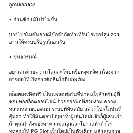
ถูกหลอกลวง
• อ่านข้อแม้โปรโมชั่น
บางโปรโมชั่นอาจมีข้อจำกัดทำเทิร์นโอเวอร์สูง ควร
อ่านให้ครบบริบรูณ์ก่อนรับ
• ข่มอารมณ์
อย่าเล่นด้วยความโลภละโมบหรือหงุดหงิด เนื่องจาก
อาจก่อให้เกิดการตัดสินใจที่บกพร่อง
สล็อตเครดิตฟรี เป็นแพลตฟอร์มที่น่าสนใจสำหรับผู้ที่
ชอบพอสล็อตออนไลน์ ด้วยกราฟิกที่สวยงาม ความ
หลากหลายของเกม ระบบที่ทันสมัย แล้วก็โปรโมชั่นที่
คุ้มค่า ทำให้มันตอบปัญหาทั้งผู้เล่นใหม่แล้วก็ผู้เล่นเก่า
ถ้าคุณกำลังมองหาความสนุกและโอกาสทำกำไร
ทดลองให้ PG Slot เว็บใหม่เป็นตัวเลือก แล้วคุณอาจ