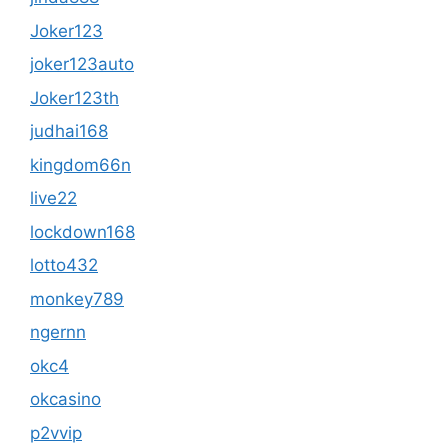
Joker123
joker123auto
Joker123th
judhai168
kingdom66n
live22
lockdown168
lotto432
monkey789
ngernn
okc4
okcasino
p2vvip