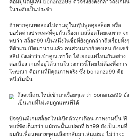
คอมมูนิตี้ผู้เล่น bonanza99 ตัวจริงยังคงกล่าวถึงเกมนี้
ในระดับเป็นประจำ
ถ้าหากคุณทดลองไปตามดูในกรุ๊ปพูดคุยสล็อต หรือ
บอร์ดต่างประเทศที่คุยกันเรื่องเกมสล็อตโดยเฉพาะ จะ
พบว่า สล็อต99 เป็นหนึ่งในชื่อที่ยังถูกกล่าวถึงเรื่อยทั้งๆ
ที่ตัวเกมเปิดมานานแล้ว คนส่วนมากยังคงเล่น ยังแชร์
สลิป ยังเล่าว่าเข้าคูณเท่าใด ได้เยอะแค่ไหนกันอย่าง
ต่อเนื่อง เกมที่อยู่ได้นานในวงการนี้โดยไม่ต้องพึ่งการ
โฆษณา คือเกมที่มีคุณภาพจริง ซึ่ง bonanza99 คือ
หนึ่งในนั้น
ถึงจะมีเกมใหม่เข้ามาเรื่อยๆแต่ว่า bonanza99 ยัง
เป็นเกมที่ไม่เคยถูกแทนที่ได้
ปัจจุบันมีเกมสล็อตใหม่เปิดตัวทุกเดือน ภาพงามขึ้น ฟี
พบร์จัดเต็มกว่า แม้กระนั้นแปลกที่ bh99 ยังเป็นเกมที่
ผมกับเพื่อนหลายๆคนเลือกกลับมาเล่นเสมอ ไม่ว่าจะ