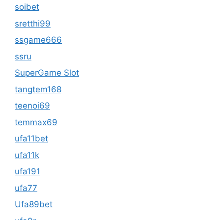
soibet
sretthi99
ssgame666
ssru
SuperGame Slot
tangtem168
teenoi69
temmax69
ufa11bet
ufa11k
ufa191
ufa77
Ufa89bet