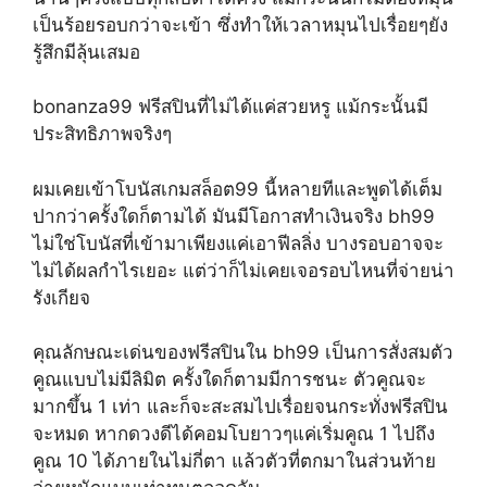
เป็นร้อยรอบกว่าจะเข้า ซึ่งทำให้เวลาหมุนไปเรื่อยๆยัง
รู้สึกมีลุ้นเสมอ
bonanza99 ฟรีสปินที่ไม่ได้แค่สวยหรู แม้กระนั้นมี
ประสิทธิภาพจริงๆ
ผมเคยเข้าโบนัสเกมสล็อต99 นี้หลายทีและพูดได้เต็ม
ปากว่าครั้งใดก็ตามได้ มันมีโอกาสทำเงินจริง bh99
ไม่ใช่โบนัสที่เข้ามาเพียงแค่เอาฟีลลิ่ง บางรอบอาจจะ
ไม่ได้ผลกำไรเยอะ แต่ว่าก็ไม่เคยเจอรอบไหนที่จ่ายน่า
รังเกียจ
คุณลักษณะเด่นของฟรีสปินใน bh99 เป็นการสั่งสมตัว
คูณแบบไม่มีลิมิต ครั้งใดก็ตามมีการชนะ ตัวคูณจะ
มากขึ้น 1 เท่า และก็จะสะสมไปเรื่อยจนกระทั่งฟรีสปิน
จะหมด หากดวงดีได้คอมโบยาวๆแค่เริ่มคูณ 1 ไปถึง
คูณ 10 ได้ภายในไม่กี่ตา แล้วตัวที่ตกมาในส่วนท้าย