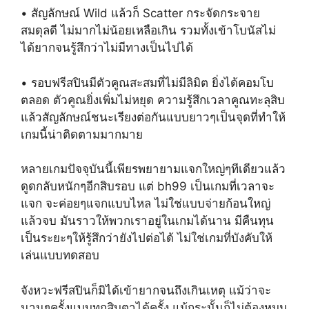
• สัญลักษณ์ Wild แล้วก็ Scatter กระจัดกระจาย
สมดุลดี ไม่มากไม่น้อยเหลือเกิน รวมทั้งเข้าโบนัสไม่
ได้ยากจนรู้สึกว่าไม่มีทางเป็นไปได้
• รอบฟรีสปินมีตัวคูณสะสมที่ไม่มีลิมิต ยิ่งได้คอมโบ
ตลอด ตัวคูณยิ่งเพิ่มไม่หยุด ความรู้สึกเวลาคูณทะลุสิบ
แล้วสัญลักษณ์ชนะเรียงต่อกันแบบยาวๆเป็นจุดที่ทำให้
เกมนี้น่าติดตามมากมาย
หลายเกมปัจจุบันนี้เพียรพยายามแจกใหญ่ๆทีเดียวแล้ว
ดูดกลับหนักๆอีกสิบรอบ แต่ bh99 เป็นเกมที่เวลาจะ
แจก จะค่อยๆแจกแบบไหล ไม่ใช่แบบจ่ายก้อนใหญ่
แล้วจบ มันราวให้พวกเราอยู่ในเกมได้นาน มีคืนทุน
เป็นระยะๆให้รู้สึกว่ายังไปต่อได้ ไม่ใช่เกมที่บังคับให้
เล่นแบบทดสอบ
จังหวะฟรีสปินก็มิได้เข้ายากจนถึงเกินเหตุ แม้ว่าจะ
นานๆครั้งแบบทุกสิบตาได้ครั้ง แม้กระนั้นก็ไม่ต้องหมุน