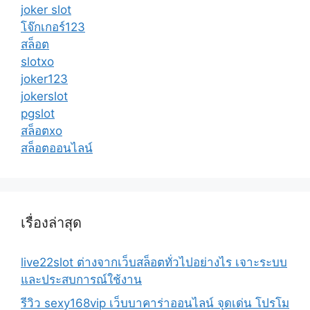
joker slot
โจ๊กเกอร์123
สล็อต
slotxo
joker123
jokerslot
pgslot
สล็อตxo
สล็อตออนไลน์
เรื่องล่าสุด
live22slot ต่างจากเว็บสล็อตทั่วไปอย่างไร เจาะระบบ
และประสบการณ์ใช้งาน
รีวิว sexy168vip เว็บบาคาร่าออนไลน์ จุดเด่น โปรโม