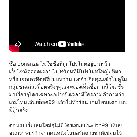
ชื่อ Bonanza ไม่ใช่ชื่อที่ถูกโปรโมตอยู่บนหน้า
เว็บไซต์ตลอดเวลา ไม่ใช่เกมที่มีโปรโมทใหญ่มหึมา
หรือแจกเครดิตฟรีแบบหว่าน แต่ถ้าเกิดคุณเข้าไปดูใน
กลุ่มชนเล่นสล็อตจริงๆคุณจะมองเห็นชื่อเกมนี้โผล่ขึ้น
มาเรื่อยๆโดยเฉพาะอย่างยิ่งเวลามีใครถามคำถามว่า
เกมไหนเล่นสล็อต99 แล้วไม่หัวร้อน เกมไหนแตกแบบ
มีลุ้นจริง
ตอนผมเริ่มเล่นใหม่ๆไม่มีใครเสนอแนะ bh99 ให้เลย
จนกว่าพบรีวิวจากคนหนึ่งในบอร์ดต่างชาติเขียนไว้