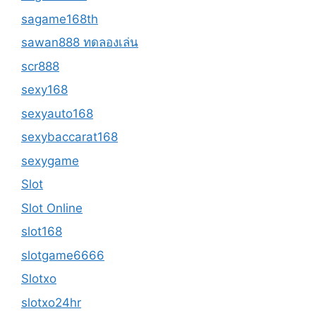
sagame168th
sawan888 ทดลองเล่น
scr888
sexy168
sexyauto168
sexybaccarat168
sexygame
Slot
Slot Online
slot168
slotgame6666
Slotxo
slotxo24hr