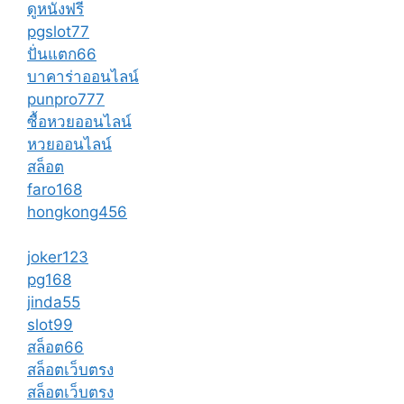
ดูหนังฟรี
pgslot77
ปั่นแตก66
บาคาร่าออนไลน์
punpro777
ซื้อหวยออนไลน์
หวยออนไลน์
สล็อต
faro168
hongkong456
joker123
pg168
jinda55
slot99
สล็อต66
สล็อตเว็บตรง
สล็อตเว็บตรง