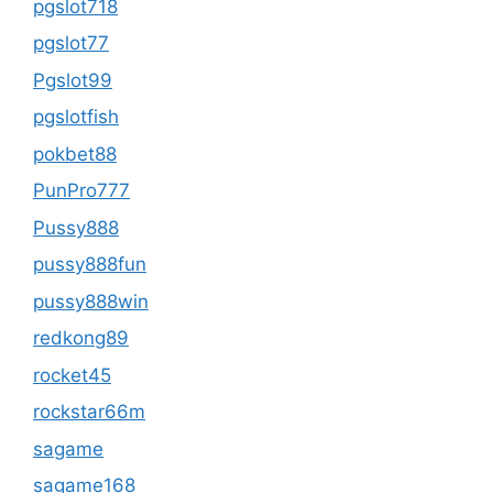
pgslot718
pgslot77
Pgslot99
pgslotfish
pokbet88
PunPro777
Pussy888
pussy888fun
pussy888win
redkong89
rocket45
rockstar66m
sagame
sagame168