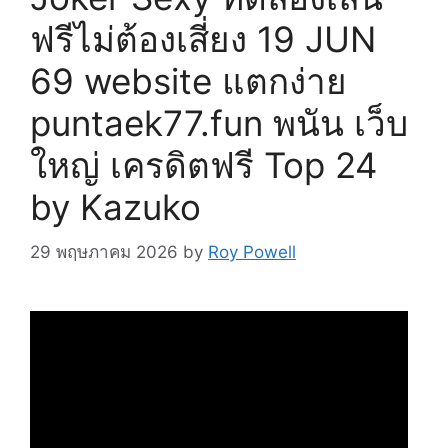
ฟรีไม่ต้องเสี่ยง 19 JUN
69 website แตกง่าย
puntaek77.fun พนัน เว็บ
ใหญ่ เครดิตฟรี Top 24
by Kazuko
29 พฤษภาคม 2026
by
Roy Powell