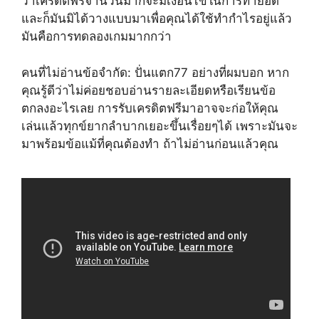
ว่าเครดิตฟรีจำนวนมากจะมีเงื่อนไขในการทำยอด
และก็มันมิได้วางแบบมาเพื่อคุณได้ใช้ทำกำไรอยู่แล้ว
มันคือการทดลองเกมมากกว่า
คนที่ไม่อ่านข้อจำกัด: ปั่นแตก77 อย่างที่ผมบอก หาก
คุณรู้ดีว่าไม่ค่อยชอบอ่านรายละเอียดหรือเรียนข้อ
ตกลงอะไรเลย การรับเครดิตฟรีมาอาจจะก่อให้คุณ
เล่นแล้วทุกข์ยากลำบากเยอะขึ้นเรื่อยๆได้ เพราะมันจะ
มาพร้อมข้อแม้ที่คุณต้องทำ ถ้าไม่อ่านก่อนแล้วคุณ