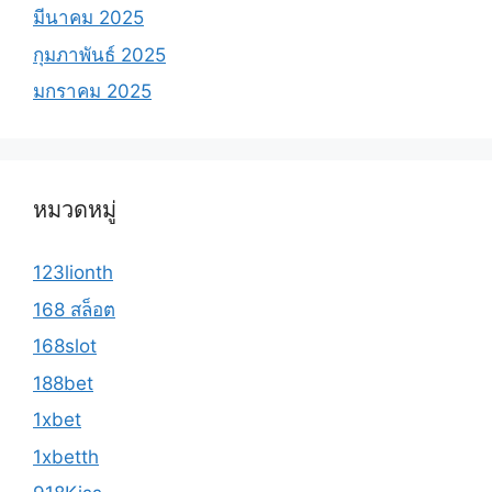
มีนาคม 2025
กุมภาพันธ์ 2025
มกราคม 2025
หมวดหมู่
123lionth
168 สล็อต
168slot
188bet
1xbet
1xbetth