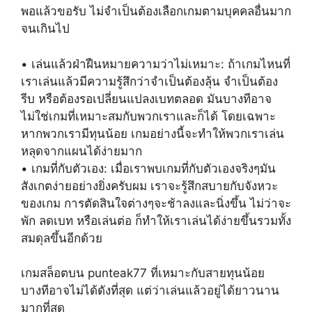
พอแล้วขอรับ ไม่จำเป็นต้องเลือกเกมตามบุคคลอื่นมาก
จนเกินไป
• เล่นแล้วฝ่าฝืนหมายความว่าไม่เหมาะ: ถ้าเกมไหนที่
เราเล่นแล้วมีความรู้สึกว่าจำเป็นต้องลุ้น จำเป็นต้อง
รีบ หรือต้องรอเปลี่ยนแปลงเบทตลอด มันบางทีอาจ
ไม่ใช่เกมที่เหมาะสมกับพวกเราและก็ได้ โดยเฉพาะ
หากพวกเรามีทุนน้อย เกมอย่างนี้จะทำให้พวกเราเล่น
หลุดจากแผนได้ง่ายมาก
• เกมที่กับตัวเอง: เมื่อเราพบเกมที่กับตัวเองจริงๆมัน
สังเกตง่ายอย่างยิ่งครับผม เราจะรู้สึกสบายกับจังหวะ
ของเกม การตัดสินใจต่างๆจะช้าลงและนิ่งขึ้น ไม่ว่าจะ
พัก ลดเบท หรือเล่นต่อ ก็ทำให้เราเล่นได้ง่ายขึ้นรวมทั้ง
สมดุลขึ้นอีกด้วย
เกมสล็อตบน punteak77 ที่เหมาะกับสายทุนน้อย
บางทีอาจไม่ได้ดังที่สุด แต่ว่าเล่นแล้วอยู่ได้ยาวนาน
มากที่สุด