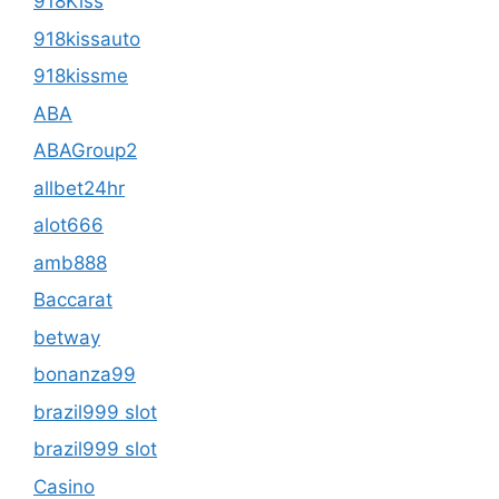
918Kiss
918kissauto
918kissme
ABA
ABAGroup2
allbet24hr
alot666
amb888
Baccarat
betway
bonanza99
brazil999 slot
brazil999 slot
Casino