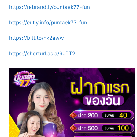
https://rebrand.ly/puntaek77-fun
https://cutly.info/puntaek77-fun
https://bitt.to/hk2aww
https://shorturl.asia/9JPT2