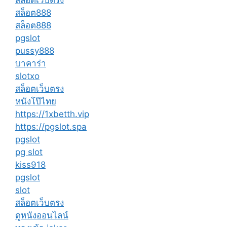
สล็อต888
สล็อต888
pgslot
pussy888
บาคาร่า
slotxo
สล็อตเว็บตรง
หนังโป๊ไทย
https://1xbetth.vip
https://pgslot.spa
pgslot
pg slot
kiss918
pgslot
slot
สล็อตเว็บตรง
ดูหนังออนไลน์