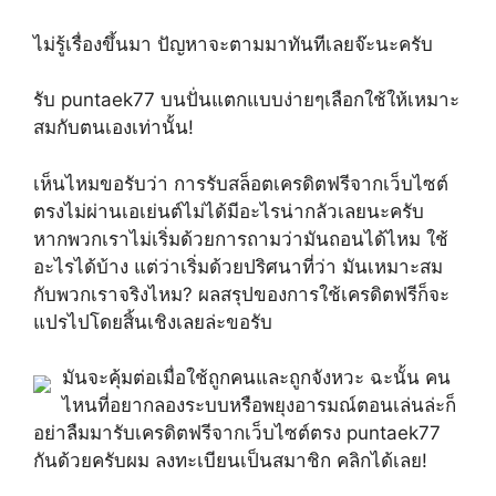
ไม่รู้เรื่องขึ้นมา ปัญหาจะตามมาทันทีเลยจ๊ะนะครับ
รับ puntaek77 บนปั่นแตกแบบง่ายๆเลือกใช้ให้เหมาะ
สมกับตนเองเท่านั้น!
เห็นไหมขอรับว่า การรับสล็อตเครดิตฟรีจากเว็บไซต์
ตรงไม่ผ่านเอเย่นต์ไม่ได้มีอะไรน่ากลัวเลยนะครับ
หากพวกเราไม่เริ่มด้วยการถามว่ามันถอนได้ไหม ใช้
อะไรได้บ้าง แต่ว่าเริ่มด้วยปริศนาที่ว่า มันเหมาะสม
กับพวกเราจริงไหม? ผลสรุปของการใช้เครดิตฟรีก็จะ
แปรไปโดยสิ้นเชิงเลยล่ะขอรับ
มันจะคุ้มต่อเมื่อใช้ถูกคนและถูกจังหวะ ฉะนั้น คน
ไหนที่อยากลองระบบหรือพยุงอารมณ์ตอนเล่นล่ะก็
อย่าลืมมารับเครดิตฟรีจากเว็บไซต์ตรง puntaek77
กันด้วยครับผม ลงทะเบียนเป็นสมาชิก คลิกได้เลย!