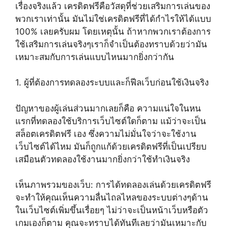
เรื่องจริงแล้ว เครดิตฟรีคือวัสดุที่ช่วยเสริมการเล่นของ
พวกเราเท่านั้น มันไม่ใช่เครดิตฟรีที่ได้กำไรให้ได้แบบ
100% เลยครับผม โดยเหตุนั้น ถ้าหากพวกเราต้องการ
ใช้เสริมการเล่นจริงๆเราก็จำเป็นต้องทราบด้วยว่ามัน
เหมาะสมกับการเล่นแบบไหนมากยิ่งกว่ากัน
1. ผู้ที่ต้องการทดลองระบบและก็ฟีลเว็บก่อนใช้เงินจริง
ปัญหาของผู้เล่นส่วนมากเลยก็คือ ความแน่ใจในหน
แรกที่ทดลองใช้บริการเว็บไซต์ใดก็ตาม แม้ว่าจะเป็น
สล็อตเครดิตฟรี เอง ซึ่งความไม่มั่นใจว่าจะใช้งาน
เว็บไซต์ได้ไหม มันก็ถูกแก้ด้วยเครดิตฟรีที่เป็นเปรียบ
เสมือนตัวทดลองใช้งานมากยิ่งกว่าใช้ทำเงินจริง
เห็นภาพรวมของเว็บ: การได้ทดลองเล่นด้วยเครดิตฟรี
จะทำให้คุณเห็นความลื่นไถลไหลของระบบต่างๆด้าน
ในเว็บไซต์เพิ่มขึ้นเรื่อยๆ ไม่ว่าจะเป็นหน้าเว็บหรือตัว
เกมเองก็ตาม คุณจะทราบได้ทันทีเลยว่ามันเหมาะกับ