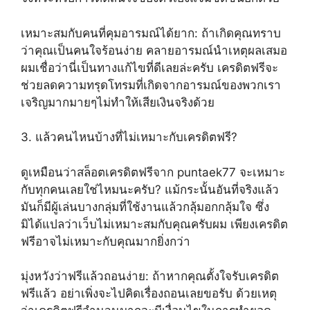
เหมาะสมกับคนที่คุมอารมณ์ได้ยาก: ถ้าเกิดคุณทราบ
ว่าคุณเป็นคนใจร้อนง่าย คลายอารมณ์นำเหตุผลเสมอ
ผมเชื่อว่านี่เป็นทางแก้ไขที่ดีเลยล่ะครับ เครดิตฟรีจะ
ช่วยลดความทรุดโทรมที่เกิดจากอารมณ์ของพวกเรา
เจริญมากมายๆไม่ทำให้เสียเงินจริงด้วย
3. แล้วคนไหนบ้างที่ไม่เหมาะกับเครดิตฟรี?
ดูเหมือนว่าสล็อตเครดิตฟรีจาก puntaek77 จะเหมาะ
กับทุกคนเลยใช่ไหมนะครับ? แม้กระนั้นอันที่จริงแล้ว
มันก็มีผู้เล่นบางกลุ่มที่ใช้งานแล้วกลุ้มอกกลุ้มใจ ซึ่ง
มิได้แปลว่าเว็บไม่เหมาะสมกับคุณครับผม เพียงเครดิต
ฟรีอาจไม่เหมาะกับคุณมากยิ่งกว่า
มุ่งหวังว่าฟรีแล้วถอนง่าย: ถ้าหากคุณตั้งใจรับเครดิต
ฟรีแล้ว อย่าเพิ่งจะไปคิดเรื่องถอนเลยขอรับ ด้วยเหตุ