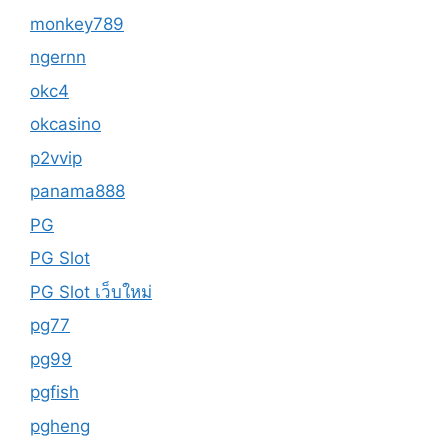
monkey789
ngernn
okc4
okcasino
p2vvip
panama888
PG
PG Slot
PG Slot เว็บใหม่
pg77
pg99
pgfish
pgheng