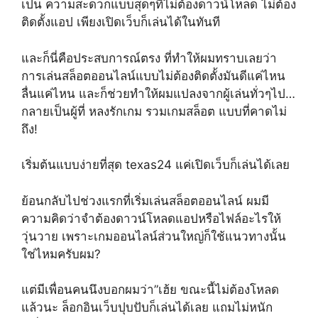
เป็น ความสะดวกแบบสุดๆที่ไม่ต้องดาวน์โหลด ไม่ต้อง
ติดตั้งแอป เพียงเปิดเว็บก็เล่นได้ในทันที
และก็นี่คือประสบการณ์ตรง ที่ทำให้ผมทราบเลยว่า
การเล่นสล็อตออนไลน์แบบไม่ต้องติดตั้งมันดีแค่ไหน
ลื่นแค่ไหน และก็ช่วยทำให้ผมแปลงจากผู้เล่นทั่วๆไป…
กลายเป็นผู้ที่ หลงรักเกม รวมเกมสล็อต แบบที่คาดไม่
ถึง!
เริ่มต้นแบบง่ายที่สุด texas24 แค่เปิดเว็บก็เล่นได้เลย
ย้อนกลับไปช่วงแรกที่เริ่มเล่นสล็อตออนไลน์ ผมมี
ความคิดว่าจำต้องดาวน์โหลดแอปหรือไฟล์อะไรให้
วุ่นวาย เพราะเกมออนไลน์ส่วนใหญ่ก็ใช้แนวทางนั้น
ใช่ไหมครับผม?
แต่มีเพื่อนคนนึงบอกผมว่า”เฮ้ย ขณะนี้ไม่ต้องโหลด
แล้วนะ ล็อกอินเว็บปุบปับก็เล่นได้เลย แถมไม่หนัก