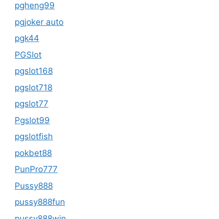
pgheng99
pgjoker auto
pgk44
PGSlot
pgslot168
pgslot718
pgslot77
Pgslot99
pgslotfish
pokbet88
PunPro777
Pussy888
pussy888fun
pussy888win