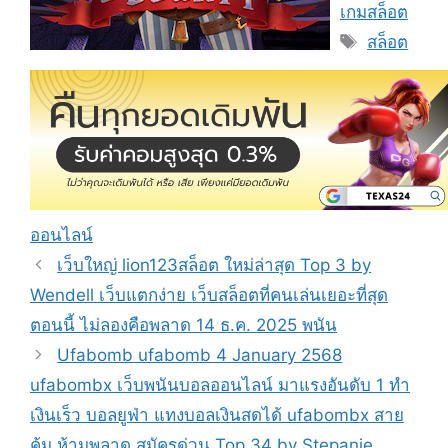
เกมสล็อต
Tags
สล็อต
ออนไลน์
เว็บใหญ่ lion123สล็อต ใหม่ล่าสุด Top 3 by
Wendell เว็บแตกง่าย เว็บสล็อตที่คนเล่นเยอะที่สุด
ตอนนี้ ไม่ลองคือพลาด 14 ธ.ค. 2025 พนัน
Ufabomb ufabomb 4 January 2568
ufabombx เว็บพนันบอลออนไลน์ มาแรงอันดับ 1 ทำ
เงินเร็ว บอลยูฟ่า แทงบอลเงินสดได้ ufabombx สาย
คุ้ม ห้ามพลาด สมัครด่วน Top 34 by Stepanie