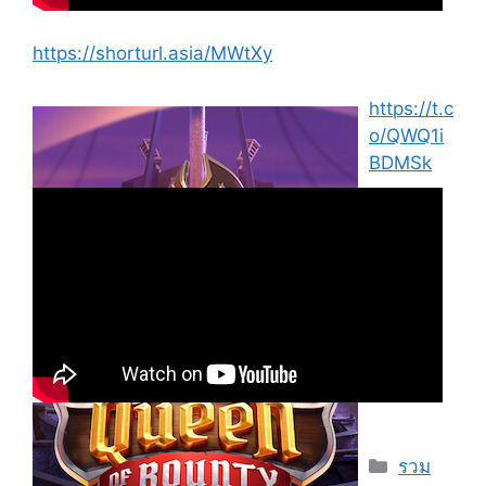
https://shorturl.asia/MWtXy
https://t.c
o/QWQ1i
BDMSk
Categorie
รวม