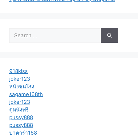
Search
for:
918kiss
joker123
หนังชนโรง
sagame168th
joker123
ดูหนังฟรี
pussy888
pussy888
บาคาร่า168