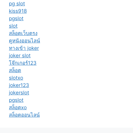
pg slot
kiss918
pgslot
slot
สล็อตเว็บตรง
ดูหนังออนไลน์
ทางเข้า joker
joker slot
โจ๊กเกอร์123
สล็อต
slotxo
joker123
jokerslot
pgslot
สล็อตxo
สล็อตออนไลน์