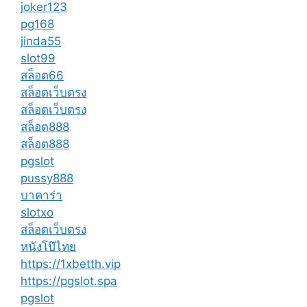
joker123
pg168
jinda55
slot99
สล็อต66
สล็อตเว็บตรง
สล็อตเว็บตรง
สล็อต888
สล็อต888
pgslot
pussy888
บาคาร่า
slotxo
สล็อตเว็บตรง
หนังโป๊ไทย
https://1xbetth.vip
https://pgslot.spa
pgslot