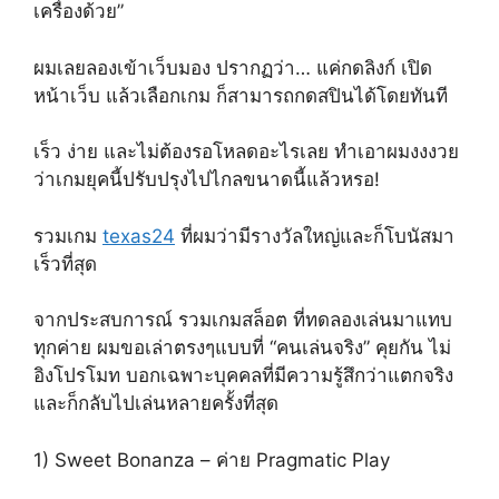
เครื่องด้วย”
ผมเลยลองเข้าเว็บมอง ปรากฏว่า… แค่กดลิงก์ เปิด
หน้าเว็บ แล้วเลือกเกม ก็สามารถกดสปินได้โดยทันที
เร็ว ง่าย และไม่ต้องรอโหลดอะไรเลย ทำเอาผมงงงวย
ว่าเกมยุคนี้ปรับปรุงไปไกลขนาดนี้แล้วหรอ!
รวมเกม
texas24
ที่ผมว่ามีรางวัลใหญ่และก็โบนัสมา
เร็วที่สุด
จากประสบการณ์ รวมเกมสล็อต ที่ทดลองเล่นมาแทบ
ทุกค่าย ผมขอเล่าตรงๆแบบที่ “คนเล่นจริง” คุยกัน ไม่
อิงโปรโมท บอกเฉพาะบุคคลที่มีความรู้สึกว่าแตกจริง
และก็กลับไปเล่นหลายครั้งที่สุด
1) Sweet Bonanza – ค่าย Pragmatic Play