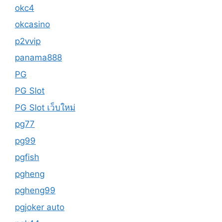
okc4
okcasino
p2vvip
panama888
PG
PG Slot
PG Slot เว็บใหม่
pg77
pg99
pgfish
pgheng
pgheng99
pgjoker auto