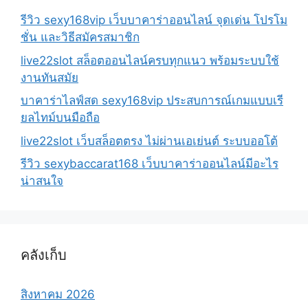
รีวิว sexy168vip เว็บบาคาร่าออนไลน์ จุดเด่น โปรโม
ชั่น และวิธีสมัครสมาชิก
live22slot สล็อตออนไลน์ครบทุกแนว พร้อมระบบใช้
งานทันสมัย
บาคาร่าไลฟ์สด sexy168vip ประสบการณ์เกมแบบเรี
ยลไทม์บนมือถือ
live22slot เว็บสล็อตตรง ไม่ผ่านเอเย่นต์ ระบบออโต้
รีวิว sexybaccarat168 เว็บบาคาร่าออนไลน์มีอะไร
น่าสนใจ
คลังเก็บ
สิงหาคม 2026