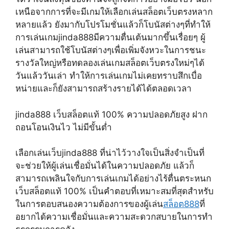
เหนือจากการที่จะมีเกมให้เลือกเล่นสล็อตเว็บตรงหลาก
หลายแล้ว ยังมากับโปรโมชั่นแล้วก็โบนัสต่างๆที่ทำให้
การเล่นเกมjinda888มีความตื่นเต้นมากขึ้นเรื่อยๆ ผู้
เล่นสามารถใช้โบนัสต่างๆเพื่อเพิ่มจังหวะในการชนะ
รางวัลใหญ่หรือทดลองเล่นเกมสล็อตเว็บตรงใหม่ๆได้
วันแล้ววันเล่า ทำให้การเล่นเกมไม่เคยทราบสึกเบื่อ
หน่ายและก็ยังสามารถสร้างรายได้ได้ตลอดเวลา
jinda888 เว็บสล็อตแท้ 100% ความปลอดภัยสูง ฝาก
ถอนโอนเงินไว ไม่มีขั้นต่ำ
เลือกเล่นเว็บjinda888 ที่น่าไว้วางใจเป็นสิ่งจำเป็นที่
จะช่วยให้ผู้เล่นเชื่อมั่นได้ในความปลอดภัย แล้วก็
สามารถเพลินใจกับการเล่นเกมได้อย่างไร้ตื่นตระหนก
เว็บสล็อตแท้ 100% เป็นคำตอบที่เหมาะสมที่สุดสำหรับ
ในการตอบสนองความต้องการของผู้เล่น
สล็อต888
ที่
อยากได้ความเชื่อมั่นและความสะดวกสบายในการทำ