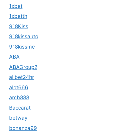
1xbet
1xbetth
918Kiss
918kissauto
918kissme
ABA
ABAGroup2
allbet24hr
alot666
amb888
Baccarat
betway
bonanza99