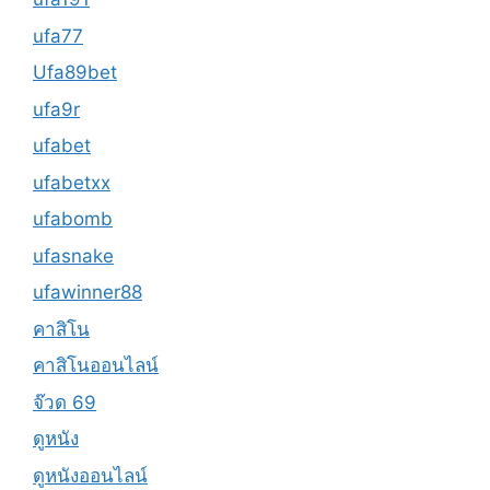
ufa77
Ufa89bet
ufa9r
ufabet
ufabetxx
ufabomb
ufasnake
ufawinner88
คาสิโน
คาสิโนออนไลน์
จ๊วด 69
ดูหนัง
ดูหนังออนไลน์