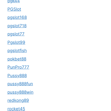
pgk44
PGSlot
pgslot168
pgslot718
pgslot77
Pgslot99
pgslotfish
pokbet88
PunPro777
Pussy888
pussy888fun
pussy888win
redkong89
rocket45