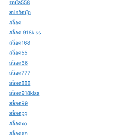
รอยัล558
สปอร์ตบุ๊ก
สล็อต
สล็อต 918kiss
สล็อต168
สล็อต55
สล็อต66
สล็อต777
สล็อต888
สล็อต918kiss
สล็อต99
สล็อตpg
สล็อตxo
สล็อตสด