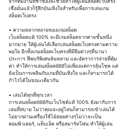
จากทีมงานที่ช่ำชองจะช่วยทำให้ผู้เล่นสล็อตเว็บตรง
เชื่อมั่นแล้วก็รู้สึกบันเทิงใจสำหรับเพื่อการเล่นเกม
สล็อตเว็บตรง
• ความหลากหลายของเกมสล็อต
เว็บสล็อตแท้ 100% จะมีเกมสล็อตจากค่ายชั้นหนึ่ง
มากมาย ให้ผู้เล่นได้เลือกเล่นสล็อตเว็บตรงตามความ
พอใจ อีกทั้งเกมสล็อตเว็บตรงที่มีธีมต่างๆที่นานา
ประการ ฟีพบร์พิเศษล้นหลาม และอัตราการจ่ายที่คุ้ม
ค่า ทำให้การเล่นสล็อต888ไม่เพียงแค่การลุ้นโชค แต่
ยังเป็นการเพลินกับเกมที่บันเทิงใจ และก็สามารถได้
กำไรได้ในขณะเดียวกัน
• เล่นได้ทุกที่ทุกเวลา
การเล่นสล็อต888กับเว็บไซต์แท้ 100% ยังมากับการ
เล่นที่สบาย ไม่ว่าคุณจะอยู่ไหนก็สามารถเข้าเล่นได้
ไม่ยากผ่านเครื่องใช้ไม้สอยต่างๆไม่ว่าจะเป็น
คอมพิวเตอร์, แท็บเล็ต หรือสมาร์ทโฟน ทำให้ผู้เล่น