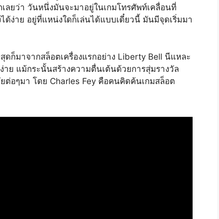
ยว่า วันหนึ่งมันจะมาอยู่ในเกมโทรศัพท์เคลื่อนที่
่าย อยู่ที่แหน่งใดก็เล่นได้แบบเดี๋ยวนี้ มันมีจุดเริ่มมา
จที่สุดก็มาจากสล็อตเครื่องแรกอย่าง Liberty Bell นีแหละ
ง่าย แม้กระนั้นสร้างความตื่นเต้นด้วยการสุ่มรางวัล
ยต่อๆมา โดย Charles Fey คือคนคิดค้นเกมสล็อต