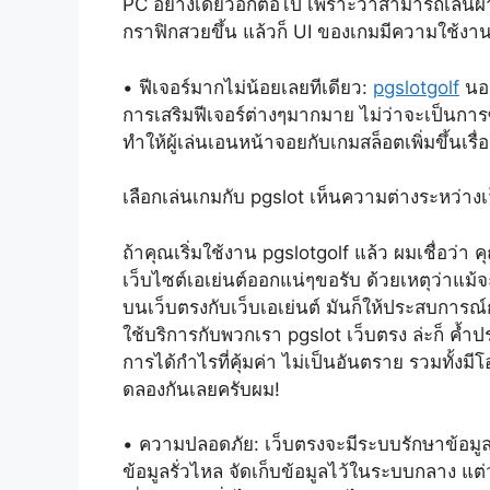
PC อย่างเดียวอีกต่อไป เพราะว่าสามารถเล่นผ่า
กราฟิกสวยขึ้น แล้วก็ UI ของเกมมีความใช้งาน
• ฟีเจอร์มากไม่น้อยเลยทีเดียว:
pgslotgolf
นอก
การเสริมฟีเจอร์ต่างๆมากมาย ไม่ว่าจะเป็นการซ
ทำให้ผู้เล่นเอนหน้าจอยกับเกมสล็อตเพิ่มขึ้นเรื่
เลือกเล่นเกมกับ pgslot เห็นความต่างระหว่างเว
ถ้าคุณเริ่มใช้งาน pgslotgolf แล้ว ผมเชื่อว่
เว็บไซต์เอเย่นต์ออกแน่ๆขอรับ ด้วยเหตุว่าแม้
บนเว็บตรงกับเว็บเอเย่นต์ มันก็ให้ประสบการณ์ก
ใช้บริการกับพวกเรา pgslot เว็บตรง ล่ะก็ ค้
การได้กำไรที่คุ้มค่า ไม่เป็นอันตราย รวมทั้
ดลองกันเลยครับผม!
• ความปลอดภัย: เว็บตรงจะมีระบบรักษาข้อมูลส่
ข้อมูลรั่วไหล จัดเก็บข้อมูลไว้ในระบบกลาง แต่