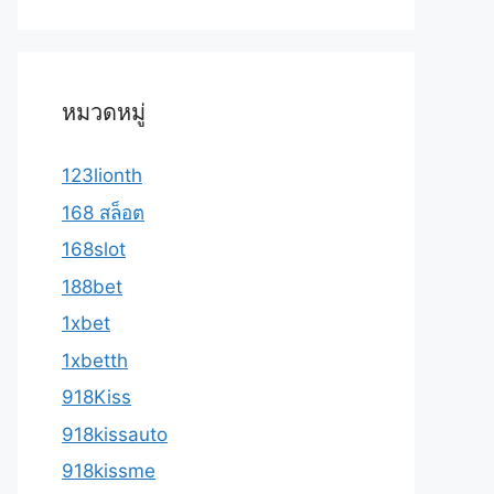
หมวดหมู่
123lionth
168 สล็อต
168slot
188bet
1xbet
1xbetth
918Kiss
918kissauto
918kissme