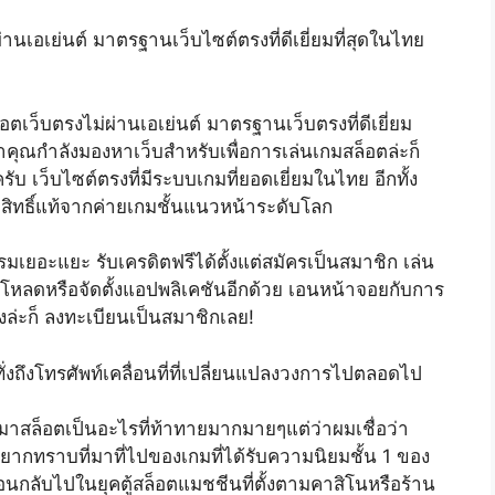
านเอเย่นต์ มาตรฐานเว็บไซต์ตรงที่ดีเยี่ยมที่สุดในไทย
ตเว็บตรงไม่ผ่านเอเย่นต์ มาตรฐานเว็บตรงที่ดีเยี่ยม
ถ้าคุณกำลังมองหาเว็บสำหรับเพื่อการเล่นเกมสล็อตล่ะก็
บ เว็บไซต์ตรงที่มีระบบเกมที่ยอดเยี่ยมในไทย อีกทั้ง
ิทธิ์แท้จากค่ายเกมชั้นแนวหน้าระดับโลก
มเยอะแยะ รับเครดิตฟรีได้ตั้งแต่สมัครเป็นสมาชิก เล่น
น์โหลดหรือจัดตั้งแอปพลิเคชันอีกด้วย เอนหน้าจอยกับการ
ไงล่ะก็ ลงทะเบียนเป็นสมาชิกเลย!
ะทั่งถึงโทรศัพท์เคลื่อนที่ที่เปลี่ยนแปลงวงการไปตลอดไป
าสล็อตเป็นอะไรที่ท้าทายมากมายๆแต่ว่าผมเชื่อว่า
ยากทราบที่มาที่ไปของเกมที่ได้รับความนิยมชั้น 1 ของ
้อนกลับไปในยุคตู้สล็อตแมชชีนที่ตั้งตามคาสิโนหรือร้าน