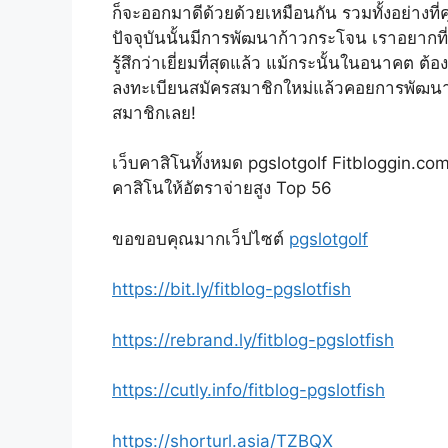
ก็จะออกมาดีด้วยด้วยเหมือนกัน รวมทั้งอย่างท
ปัจจุบันนั้นมีการพัฒนาก้าวกระโจน เราอยากที่จ
รู้สึกว่าเยี่ยมที่สุดแล้ว แม้กระนั้นในอนาคต ต้อง
ลงทะเบียนสมัครสมาชิกใหม่แล้วคอยการพัฒนาไ
สมาชิกเลย!
เว็บคาสิโนทั้งหมด pgslotgolf Fitbloggin.
คาสิโนให้อัตราจ่ายสูง Top 56
ขอขอบคุณมากเว็ปไซต์
pgslotgolf
https://bit.ly/fitblog-pgslotfish
https://rebrand.ly/fitblog-pgslotfish
https://cutly.info/fitblog-pgslotfish
https://shorturl.asia/TZBQX