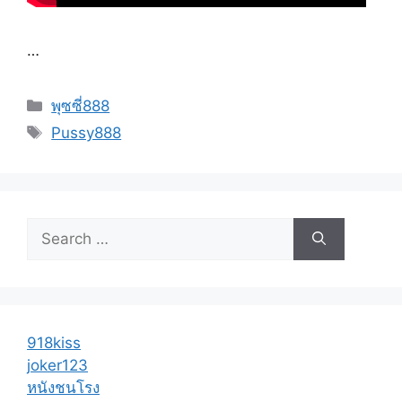
…
Categories
พุซซี่888
Tags
Pussy888
Search
for:
918kiss
joker123
หนังชนโรง