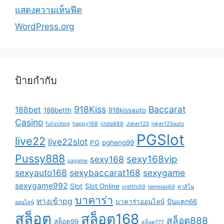
แสดงความเห็นฟีด
WordPress.org
ป้ายกำกับ
918Kiss
Baccarat
188bet
188betth
918kissauto
Casino
fullslotpg
happy168
jinda888
Joker123
joker123auto
PGSlot
live22
live22slot
PG
pgheng99
Pussy888
sexy168vip
sexy168
sagame
sexyauto168
sexybaccarat168
sexygame
sexygame992
Slot
Slot Online
sretthi99
temmax69
คาสิโน
บาคาร่า
ทางเข้าpg
บาคาร่าออนไลน์
ปั่นแตก66
ออนไลน์
สล็อต
สล็อต168
สล็อต888
สล็อต99
สล็อต777