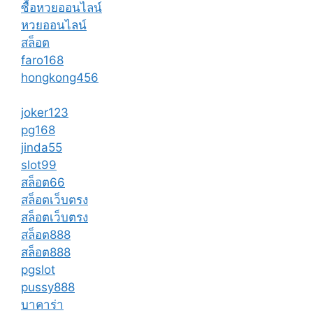
ซื้อหวยออนไลน์
หวยออนไลน์
สล็อต
faro168
hongkong456
joker123
pg168
jinda55
slot99
สล็อต66
สล็อตเว็บตรง
สล็อตเว็บตรง
สล็อต888
สล็อต888
pgslot
pussy888
บาคาร่า