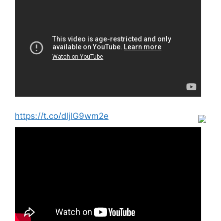
https://t.co/dljIG9wm2e