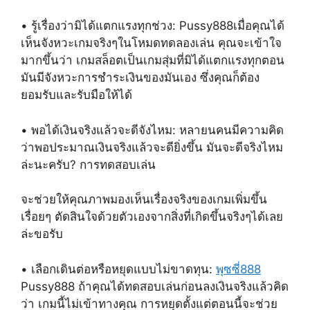
• รู้เรื่องว่ามิได้แตกแรงทุกช่วง: Pussy888เมื่อคุณได้
เห็นจังหวะเกมจริงๆในโหมดทดลองเล่น คุณจะเข้าใจ
มากขึ้นว่า เกมสล็อตเป็นเกมสุ่มที่มิได้แตกแรงทุกตอน
มันมีจังหวะการชำระเงินของมันเอง ซึ่งคุณก็ต้อง
ยอมรับและรับมือให้ได้
• พอได้เงินจริงแล้วจะดีจังไหม: หลายนคนมีความคิด
ว่าพอประมาณเงินจริงแล้วจะดียิ่งขึ้น มันจะดีจริงไหม
ล่ะนะครับ? การทดสอบเล่น
จะช่วยให้คุณภาพมองเห็นเรื่องจริงของเกมเพิ่มขึ้น
เรื่อยๆ ตัดสินใจด้วยตัวเองจากสิ่งที่เกิดขึ้นจริงๆได้เลย
ล่ะขอรับ
• เลือกเดินต่อหรือหยุดแบบไม่ขาดทุน:
พุซซี่888
Pussy888 ถ้าคุณได้ทดสอบเล่นก่อนลงเงินจริงแล้วคิด
ว่า เกมนี้ไม่เข้าทางคุณ การหยุดตั้งแต่ตอนนี้จะช่วย