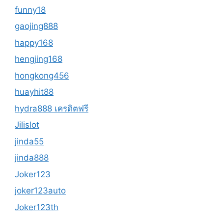
funny18
gaojing888
happy168
hengjing168
hongkong456
huayhit88
hydra888 เครดิตฟรี
Jilislot
jinda55
jinda888
Joker123
joker123auto
Joker123th