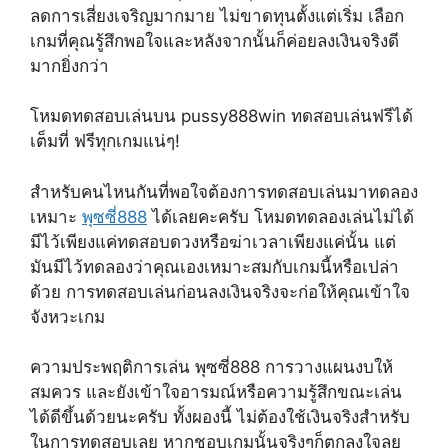
ลดการเสี่ยงเจริญมากมาย ไม่ขาดทุนตั้งแต่เริ่ม เลือก
เกมที่คุณรู้สึกพอใจและหลังจากนั้นก็ค่อยลงเงินจริงดี
มากยิ่งกว่า
โหมดทดสอบเล่นบน pussy888win ทดสอบเล่นฟรีได้
เต็มที่ ฟรีทุกเกมแน่ๆ!
สำหรับคนไหนกันที่พอใจต้องการทดสอบเล่นมาทดลอง
เหมาะ
พุซซี่888
ได้เลยคะครับ โหมดทดลองเล่นไม่ได้
มีไว้เพียงแค่ทดสอบดวงหรือฆ่าเวลาเพียงแค่นั้น แต่
มันมีไว้ทดลองว่าคุณเองเหมาะสมกับเกมนี้หรือเปล่า
ด้วย การทดสอบเล่นก่อนลงเงินจริงจะก่อให้คุณเข้าใจ
จังหวะเกม
ความประพฤติการเล่น พุซซี่888 การวางแผนงบให้
สมควร และยังเข้าใจอารมณ์หรือความรู้สึกขณะเล่น
ได้ดีขึ้นด้วยนะครับ ทั้งผองนี้ ไม่ต้องใช้เงินจริงสำหรับ
ในการทดสอบเลย หากชอบเกมนั้นจริงๆก็ตกลงใจลุย