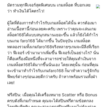
มัดรวมทุกฟีเจอร์สุดพิเศษบน เกมสล็อต ที่บอกเลย
ว่า ทำเงินได้โคตรไว!
ผู้ใดที่ต้องการทำกำไรกับเกมสล็อตได้นั้น ควรต้องมา
อ่านเนื้อหานี้ก่อนเลยคะครับ เพราะว่าคุณจะเล่นเกม
สล็อต168ได้แบบสนุกสนานเยอะขึ้น แล้วก็ยังได้กำไร
บนเกม faro168 ได้มากขึ้น ในปัจจุบัน เกมสล็อต
ทดลองรวมทั้งเกมfaro168จริงหลายๆเกมจะมีสิ่งที่เรียก
ว่า ฟีเจอร์ เข้ามามากเพิ่มขึ้น ฟีเจอร์เป็นอย่างไร? นั่น
ก็คือเครื่องมือหนึ่งที่จะสามารถช่วยให้คุณทำเงินจาก
เกมสล็อต168ได้มากขึ้นนั่นเอง โดยเหตุนั้น ก่อนที่คุณ
จะเข้ามาทำกำไรกับเกมfaro168 ก็มาทำความรู้จักกับ
ฟีพบร์ต่างๆก่อนเลยดีกว่าครับ ถ้าหากพร้อมรวมทั้งฝ่า
เลย!
ฟรีสปิน: เมื่อคุณได้เครื่องหมาย Scatter หรือ Bonus
ครบดังที่เกมกำหนด คุณจะได้สปินฟรีตามข้อตกลง
โดยทันทีครับ คุณจะสามารถสปินฟรีแบบไม่ต้องจ่าย