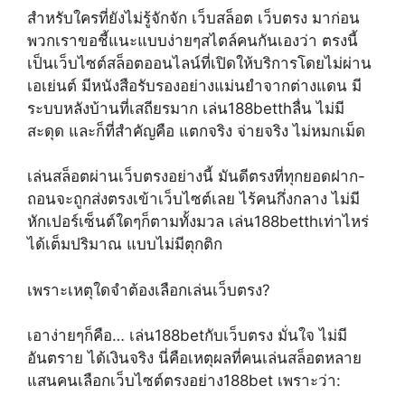
สำหรับใครที่ยังไม่รู้จักจัก เว็บสล็อต เว็บตรง มาก่อน
พวกเราขอชี้แนะแบบง่ายๆสไตล์คนกันเองว่า ตรงนี้
เป็นเว็บไซต์สล็อตออนไลน์ที่เปิดให้บริการโดยไม่ผ่าน
เอเย่นต์ มีหนังสือรับรองอย่างแม่นยำจากต่างแดน มี
ระบบหลังบ้านที่เสถียรมาก เล่น188betthลื่น ไม่มี
สะดุด และก็ที่สำคัญคือ แตกจริง จ่ายจริง ไม่หมกเม็ด
เล่นสล็อตผ่านเว็บตรงอย่างนี้ มันดีตรงที่ทุกยอดฝาก-
ถอนจะถูกส่งตรงเข้าเว็บไซต์เลย ไร้คนกึ่งกลาง ไม่มี
หักเปอร์เซ็นต์ใดๆก็ตามทั้งมวล เล่น188betthเท่าไหร่
ได้เต็มปริมาณ แบบไม่มีตุกติก
เพราะเหตุใดจำต้องเลือกเล่นเว็บตรง?
เอาง่ายๆก็คือ… เล่น188betกับเว็บตรง มั่นใจ ไม่มี
อันตราย ได้เงินจริง นี่คือเหตุผลที่คนเล่นสล็อตหลาย
แสนคนเลือกเว็บไซต์ตรงอย่าง188bet เพราะว่า: