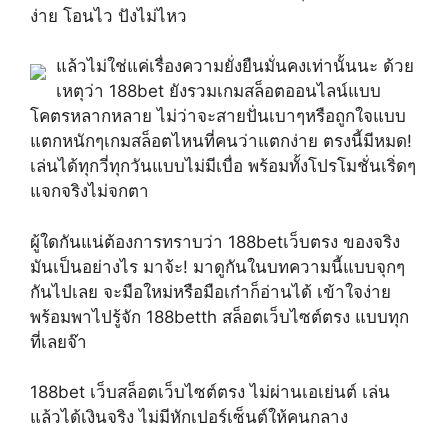
ง่าย โอนไว ปังไม่ไหว
แล้วไม่ใช่แค่เรื่องความยั่งยืนมั่นคงเท่านั้นนะ ด้วย
เหตุว่า 188bet ยังรวมเกมสล็อตออนไลน์แบบ
โคตรหลากหลาย ไม่ว่าจะสายปั่นเบาๆหรือถูกใจแบบ
แตกหนักๆเกมสล็อตไหนที่คนว่าแตกง่าย ตรงนี้มีหมด!
เล่นได้ทุกวี่ทุกวันแบบไม่มีเบื่อ พร้อมทั้งโปรโมชั่นเริ่ดๆ
แจกจริงไม่จกตา
ผู้ใดกันแน่ต้องการทราบว่า 188betเว็บตรง ของจริง
มันเป็นอย่างไร มาจ้ะ! มาดูกันในบทความนี้แบบจุกๆ
กันไปเลย จะมือใหม่หรือมือเก๋าก็อ่านได้ เข้าใจง่าย
พร้อมพาไปรู้จัก 188betth สล็อตเว็บไซต์ตรง แบบทุก
ที่เลยจ๊า
188bet เว็บสล็อตเว็บไซต์ตรง ไม่ผ่านเอเย่นต์ เล่น
แล้วได้เงินจริง ไม่มีหักเปอร์เซ็นต์ให้คนกลาง