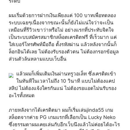
ระดับ
ผมเริ่มด้วยการฝากเงินเพียงแค่ 100 บาทเพื่อทดลอง
ระบบเฉยๆเนื่องจากขณะนั้นก็ยังไม่แน่ใจว่าจะเป็น
เหมือนที่รีวิวเขาว่าหรือไม่ อย่างแรกที่ประทับจิตใจ
เป็นระบบสมัครสมาชิกสล็อตเครดิตฟรี ที่เร็วมาก แค่
ใส่เบอร์โทรศัพท์มือถือ ตั้งรหัสผ่าน แล้วหลังจากนั้นก็
ล็อกอินได้เลย ไม่ต้องรับรองตัวตน ไม่ต้องกรอกข้อมูล
ส่วนตัวล้นหลามแบบเว็บอื่น
แล้วผมก็เพิ่มเติมเงินผ่านทรูวอเล็ท ซึ่งเครดิตเข้า
ในทันทีในเวลาไม่ถึง 10 วินาที แบบไม่ต้องแคป
สลิป ไม่ต้องแจ้งใครกันแน่ ไม่ต้องรอแอดไม่นรับรอง
อะไรทั้งหมด
ภายหลังจากได้เครดิตมา ผมก็เริ่มเล่นjinda55 เกม
สล็อตจากค่าย PG เกมแรกที่เลือกเป็น Lucky Neko
ซึ่งธรรมดาผมเคยเล่นกับอีกเว็บนึงแล้วไม่ค่อยได้อะไร