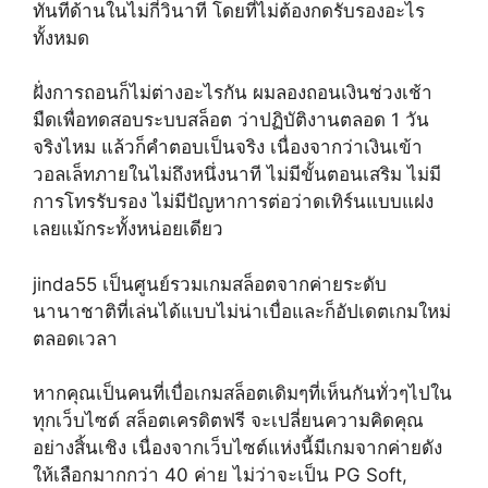
ทันทีด้านในไม่กี่วินาที โดยที่ไม่ต้องกดรับรองอะไร
ทั้งหมด
ฝั่งการถอนก็ไม่ต่างอะไรกัน ผมลองถอนเงินช่วงเช้า
มืดเพื่อทดสอบระบบสล็อต ว่าปฏิบัติงานตลอด 1 วัน
จริงไหม แล้วก็คำตอบเป็นจริง เนื่องจากว่าเงินเข้า
วอลเล็ทภายในไม่ถึงหนึ่งนาที ไม่มีขั้นตอนเสริม ไม่มี
การโทรรับรอง ไม่มีปัญหาการต่อว่าดเทิร์นแบบแฝง
เลยแม้กระทั้งหน่อยเดียว
jinda55 เป็นศูนย์รวมเกมสล็อตจากค่ายระดับ
นานาชาติที่เล่นได้แบบไม่น่าเบื่อและก็อัปเดตเกมใหม่
ตลอดเวลา
หากคุณเป็นคนที่เบื่อเกมสล็อตเดิมๆที่เห็นกันทั่วๆไปใน
ทุกเว็บไซต์ สล็อตเครดิตฟรี จะเปลี่ยนความคิดคุณ
อย่างสิ้นเชิง เนื่องจากเว็บไซต์แห่งนี้มีเกมจากค่ายดัง
ให้เลือกมากกว่า 40 ค่าย ไม่ว่าจะเป็น PG Soft,