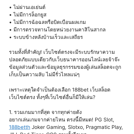
• ไม่ผ่านเอเย่นต์
• ไม่มีการล็อกยูส
• ไม่มีการฉ้อฉลหรือบิดเบือนผลเกม
• มีการตรวจทานโดยหน่วยงานคาสิโนสากล
• ระบบข้างหลังบ้านเร็วและเสถียร
รวมทั้งที่สำคัญ! เว็บไซต์ตรงจะมีระบบรักษาความ
ปลอดภัยแบบเดียวกับเว็บธนาคารออนไลน์เลยจ้าจ๊ะ
ข้อมูลส่วนตัวและข้อมูลธุรกรรมของผู้เล่นสล็อตจะถูก
เก็บเป็นความลับ ไม่มีรั่วไหลแน่ๆ
เพราะเหตุใดจำเป็นต้องเลือก 188bet เว็บสล็อต
เว็บไซต์ตรง ทั้งๆที่เว็บไซต์อื่นก็มีให้เล่น?
1. รวมเกมมากที่สุด จากทุกค่ายดัง
อยากเล่นเกมจากค่ายไหน ตรงนี้มีหมด! PG Slot,
188betth
Joker Gaming, Slotxo, Pragmatic Play,