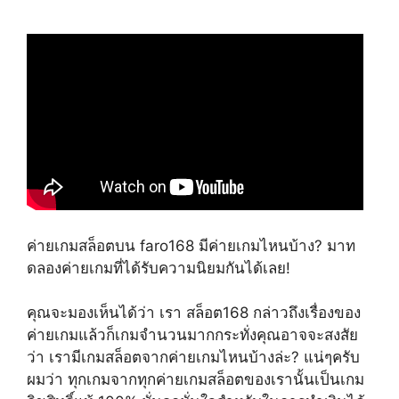
ค่ายเกมสล็อตบน faro168 มีค่ายเกมไหนบ้าง? มาท
ดลองค่ายเกมที่ได้รับความนิยมกันได้เลย!
คุณจะมองเห็นได้ว่า เรา สล็อต168 กล่าวถึงเรื่องของ
ค่ายเกมแล้วก็เกมจำนวนมากกระทั่งคุณอาจจะสงสัย
ว่า เรามีเกมสล็อตจากค่ายเกมไหนบ้างล่ะ? แน่ๆครับ
ผมว่า ทุกเกมจากทุกค่ายเกมสล็อตของเรานั้นเป็นเกม