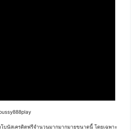
 pussy888play
กโบนัสเครดิตฟรีจำนวนมากมากมายขนาดนี้ โดยเฉพาะ