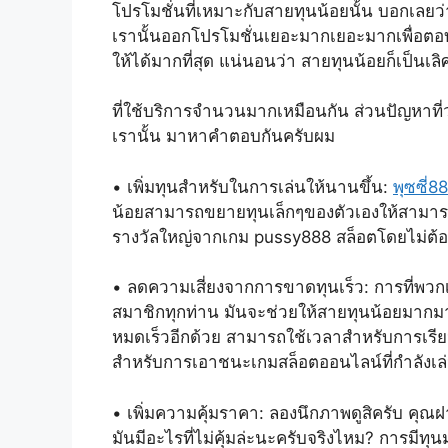
โปรโมชั่นที่เหมาะกับสายทุนน้อยนั้น บอกเลยว
เรานั้นออกโปรโมชั่นเยอะมากเยอะมากเพื่อตอ
ให้ได้มากที่สุด แน่นอนว่า สายทุนน้อยก็เป็นเล
ที่ใช้บริการจำนวนมากเหมือนกัน ส่วนปัญหาที
เรานั้น มาหาคำตอบกันครับผม
• เพิ่มทุนสำหรับในการเล่นให้นานขึ้น:
พุซซี่8
น้อยสามารถขยายทุนเล็กๆของตัวเองให้สามารถเ
รางวัลใหญ่จากเกม pussy888 สล็อตโดยไม่ต้อง
• ลดความเสี่ยงจากการขาดทุนเร็ว: การที่พวก
สมาชิกทุกท่าน มันจะช่วยให้สายทุนน้อยมากมา
หมดเร็วอีกด้วย สามารถใช้เวลาสำหรับการเรี
สำหรับการเอาชนะเกมสล็อตออนไลน์ที่กำลังเล่น
• เพิ่มความคุ้มราคา: ลองนึกภาพดูสิครับ คุณฝ
มันมีอะไรที่ไม่คุ้มล่ะนะครับจริงไหม? การมีทุ