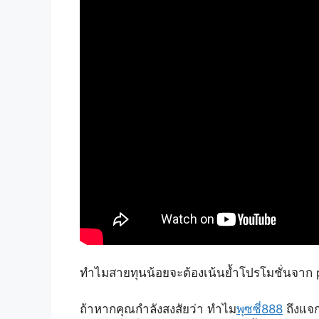
ทำไมสายทุนน้อยจะต้องเน้นย้ำโปรโมชั่นจาก
ถ้าหากคุณกำลังสงสัยว่า ทำไม
พุซซี่888
ถึงแจ