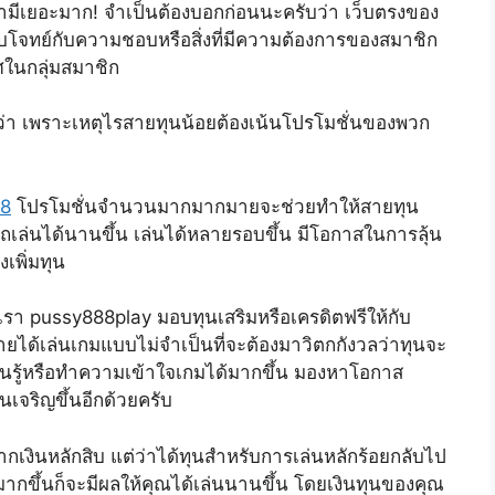
่ามีเยอะมาก! จำเป็นต้องบอกก่อนนะครับว่า เว็บตรงของ
บโจทย์กับความชอบหรือสิ่งที่มีความต้องการของสมาชิก
ิศในกลุ่มสมาชิก
่ว่า เพราะเหตุไรสายทุนน้อยต้องเน้นโปรโมชั่นของพวก
88
โปรโมชั่นจำนวนมากมากมายจะช่วยทำให้สายทุน
ล่นได้นานขึ้น เล่นได้หลายรอบขึ้น มีโอกาสในการลุ้น
เพิ่มทุน
เรา pussy888play มอบทุนเสริมหรือเครดิตฟรีให้กับ
ยได้เล่นเกมแบบไม่จำเป็นที่จะต้องมาวิตกกังวลว่าทุนจะ
ยนรู้หรือทำความเข้าใจเกมได้มากขึ้น มองหาโอกาส
เจริญขึ้นอีกด้วยครับ
ากเงินหลักสิบ แต่ว่าได้ทุนสำหรับการเล่นหลักร้อยกลับไป
นมากขึ้นก็จะมีผลให้คุณได้เล่นนานขึ้น โดยเงินทุนของคุณ