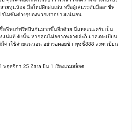
็นสายทุนน้อย มือใหม่ฝึกฝนเล่น หรือผู้เล่นระดับมืออาชีพ
ปรโมชั่นต่างๆของพวกเราอย่างแน่นอน
ซื้อฟีพบร์ฟรีสปินกันมากขึ้นอีกด้วย นี่แหละนะครับเป็น
างแน่แท้ ดังนั้น หากคุณไม่อยากพลาดล่ะก็ มาลงทะเบียน
่มีค่าใช้จ่ายแน่นอน อย่ารอคอยช้า พุซซี่888 ลงทะเบียน
พฤศจิกา 25 Zara ยืน 1 เรื่องเกมสล็อต