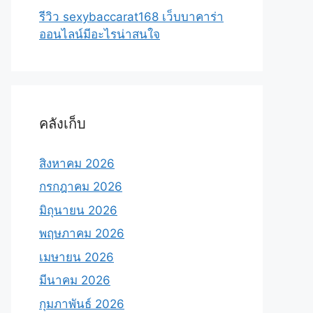
รีวิว sexybaccarat168 เว็บบาคาร่า
ออนไลน์มีอะไรน่าสนใจ
คลังเก็บ
สิงหาคม 2026
กรกฎาคม 2026
มิถุนายน 2026
พฤษภาคม 2026
เมษายน 2026
มีนาคม 2026
กุมภาพันธ์ 2026