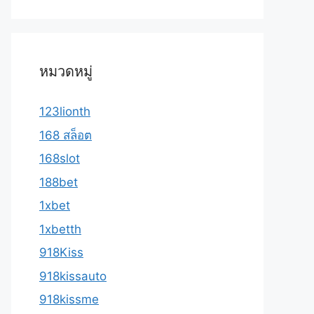
หมวดหมู่
123lionth
168 สล็อต
168slot
188bet
1xbet
1xbetth
918Kiss
918kissauto
918kissme