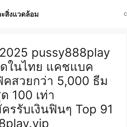
ะสิ่งแวดล้อม
C
 2025 pussy888play
ี่สุดในไทย แคชแบค
ฟิคสวยกว่า 5,000 ธีม
ุด 100 เท่า
ครรับเงินฟินๆ Top 91
8play.vip