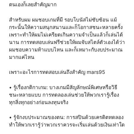
ตนเองก็เลยสำคัญมาก
สำหรับผม ผมชอบเกมที่มี รอบโบนัสไม่ซับซ้อน แม้
กระนั้นให้ความสนุกสนานและก็โอกาสชนะหลายครั้ง
เพราะทำให้ผมไม่เครียดเกินความจำเป็นแล้วก็เล่นได้
นาน การทดสอบเล่นฟรีช่วยให้ผมจับสไตล์ตัวเองได้ว่า
ผมชอบความท้าแบบไหน และก็เหมาะกับงบประมาณ
มากแค่ไหน
เพราะอะไรการทดสอบเล่นถึงสำคัญ mars95
• รู้เรื่องกติกาเกม: บางเกมมีสัญลักษณ์พิเศษหรือวิธี
ชนะหลายแบบ การทดลองเล่นช่วยให้พวกเรารู้เรื่อง
ทุกสิ่งทุกอย่างก่อนลงทุนจริง
• รู้จักงบประมาณของตน: การสปินด้วยเครดิตทดลอง
ทำให้พวกเรารู้ว่าพวกเราควรจะเริ่มเล่นด้วยเงินเท่าใด