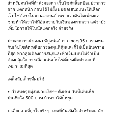
สำหรับคนใดที่กำลังมองหา เว็บไซต์สล็อตป้อมปราการ
อาจ แตกหนัก ถอนได้ไม่ยั้ง ผมขอเสนอแนะให้เลือก
เว็บไซต์ตรงไม่ผ่านเอเย่นต์ เพราะว่ามันไม่เพียงแค่
ช่วยทำให้เราไม่มีอันตรายกับเงินของพวกเรา แต่ว่ายัง
เพิ่มโอกาสให้โบนัสแตกจริง จ่ายจริง
ประสบการณ์ของผมพิสูจน์แล้วว่า mars95 การลงทุน
กับเว็บไซต์ตรงคือการลงทุนที่คุ้มและก็ไม่เป็นอันตราย
ที่สุด หากคุณต้องการสนุกและทำเงินแบบไม่จำเป็น
ต้องกลุ้มใจ การเลือกเล่นเว็บไซต์ตรงคือคำตอบที่
เหมาะสมที่สุด
เคล็ดลับเล็กๆที่ผมใช้
• กำหนดจุดมุ่งหมายเล็กๆ– ดังเช่น วันนี้เล่นเพื่อ
บันเทิงใจ 500 บาท ถ้าหากได้ก็หยุด
• เลือกเกมที่ถูกใจจริงๆ– เกมที่บันเทิงใจสำหรับผม มัก