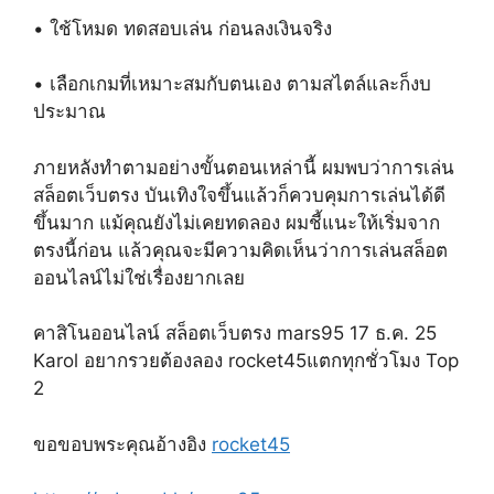
• ใช้โหมด ทดสอบเล่น ก่อนลงเงินจริง
• เลือกเกมที่เหมาะสมกับตนเอง ตามสไตล์และก็งบ
ประมาณ
ภายหลังทำตามอย่างขั้นตอนเหล่านี้ ผมพบว่าการเล่น
สล็อตเว็บตรง บันเทิงใจขึ้นแล้วก็ควบคุมการเล่นได้ดี
ขึ้นมาก แม้คุณยังไม่เคยทดลอง ผมชี้แนะให้เริ่มจาก
ตรงนี้ก่อน แล้วคุณจะมีความคิดเห็นว่าการเล่นสล็อต
ออนไลน์ไม่ใช่เรื่องยากเลย
คาสิโนออนไลน์ สล็อตเว็บตรง mars95 17 ธ.ค. 25
Karol อยากรวยต้องลอง rocket45แตกทุกชั่วโมง Top
2
ขอขอบพระคุณอ้างอิง
rocket45