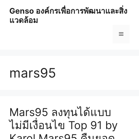
Skip
Genso องค์กรเพื่อการพัฒนาและสิ่ง
to
แวดล้อม
content
Menu
mars95
Mars95 ลงทุนได้แบบ
ไม่มีเงื่อนไข Top 91 by
Karol Mars95 คืนยอด