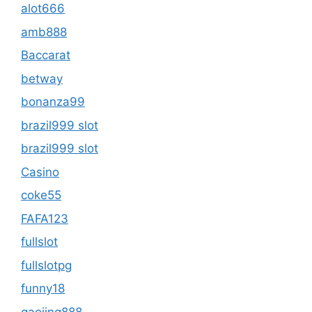
alot666
amb888
Baccarat
betway
bonanza99
brazil999 slot
brazil999 slot
Casino
coke55
FAFA123
fullslot
fullslotpg
funny18
gaojing888