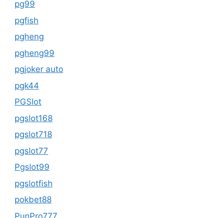
pg99
pgfish
pgheng
pgheng99
pgjoker auto
pgk44
PGSlot
pgslot168
pgslot718
pgslot77
Pgslot99
pgslotfish
pokbet88
PunPro777