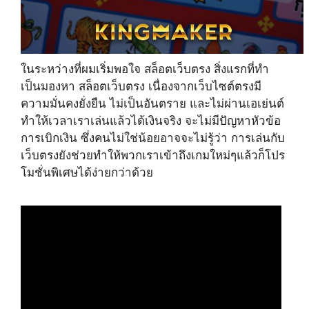
ในระหว่างที่ผมเริ่มพอใจ สล็อตเว็บตรง สิ่งแรกที่ทำ
เป็นมองหา สล็อตเว็บตรง เนื่องจากเว็บไซต์ตรงมี
ความมั่นคงยั่งยืน ไม่เป็นอันตราย และไม่ผ่านเอเย่นต์
ทำให้เวลาเราเล่นแล้วได้เงินจริง จะไม่มีปัญหาหัวข้อ
การเบิกเงิน ซึ่งคนไม่ใช่น้อยอาจจะไม่รู้ว่า การเล่นกับ
เว็บตรงยังช่วยทำให้พวกเราเข้าถึงเกมใหม่ๆแล้วก็โปร
โมชั่นพิเศษได้ง่ายกว่าด้วย