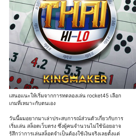
เสนอแนะให้เริ่มจากการทดลองเล่น rocket45 เลือก
เกมที่เหมาะกับตนเอง
วันนี้ผมอยากมาเล่าประสบการณ์ส่วนตัวเกี่ยวกับการ
เริ่มเล่น สล็อตเว็บตรง ซึ่งผู้คนจำนวนไม่ใช้น้อยอาจ
รู้สึกว่าการเล่นสล็อตจำเป็นต้องใช้เงินจริงเลยตั้งแต่