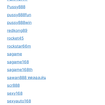
Pussy888
pussy888fun
pussy888win
redkong89
rocket45
rockstar66m
sagame
sagame168
sagame168th
sawan888 ทดลองเล่น
scr888
sexy168
sexyauto168