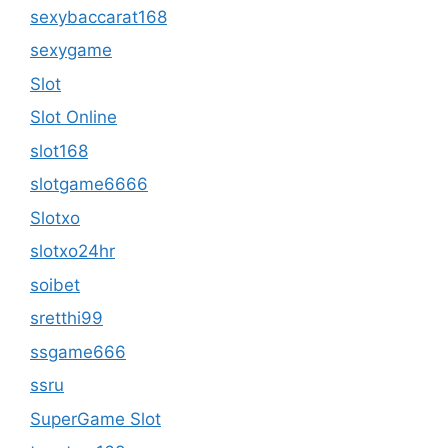
sexybaccarat168
sexygame
Slot
Slot Online
slot168
slotgame6666
Slotxo
slotxo24hr
soibet
sretthi99
ssgame666
ssru
SuperGame Slot