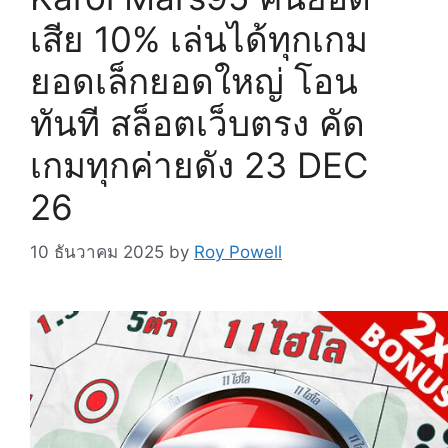
เสีย 10% เล่นได้ทุกเกม
ยอดเล็กยอดใหญ่ โอน
ทันที สล็อตเว็บตรง คัด
เกมทุกค่ายดัง 23 DEC
26
10 ธันวาคม 2025
by
Roy Powell