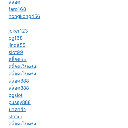
สล็อต
faro168
hongkong456
joker123
pg168
jinda55
slot99
สล็อต66
สล็อตเว็บตรง
สล็อตเว็บตรง
สล็อต888
สล็อต888
pgslot
pussy888
บาคาร่า
slotxo
สล็อตเว็บตรง