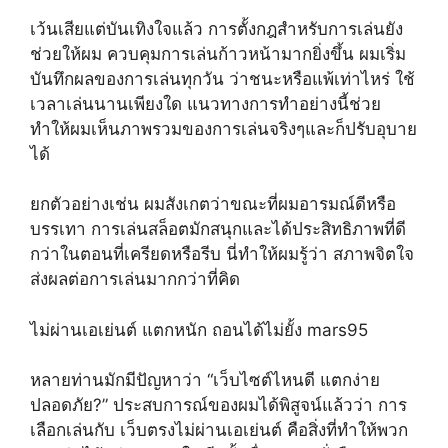
เว้นเสียแต่บันเทิงใจแล้ว การตั้งกฎสำหรับการเล่นยัง
ช่วยให้ผม ควบคุมการเล่นก้าวหน้ามากยิ่งขึ้น ผมเริ่ม
บันทึกผลของการเล่นทุกวัน ว่าชนะหรือแพ้เท่าไหร่ ใช้
เวลาเล่นนานเพียงใด แนวทางการทำอย่างนี้ช่วย
ทำให้ผมเห็นภาพรวมของการเล่นจริงๆและก็ปรับอุบาย
ได้
ยกตัวอย่างเช่น ผมสังเกตว่าขณะที่ผมอารมณ์ดีหรือ
บรรเทา การเล่นสล็อตมักสนุกและได้ประสิทธิภาพที่ดี
กว่าในตอนที่เครียดหรือรีบ นี่ทำให้ผมรู้ว่า สภาพจิตใจ
ส่งผลต่อการเล่นมากกว่าที่คิด
ไม่ผ่านเอเย่นต์ แตกหนัก ถอนได้ไม่ยั้ง mars95
หลายท่านมักมีปัญหาว่า “เว็บไซต์ไหนดี แตกง่าย
ปลอดภัย?” ประสบการณ์ของผมได้พิสูจน์แล้วว่า การ
เลือกเล่นกับ เว็บตรงไม่ผ่านเอเย่นต์ คือสิ่งที่ทำให้พวก