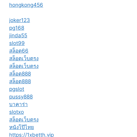
hongkong456
joker123
pg168
jinda55
slot99
สล็อต66
สล็อตเว็บตรง
สล็อตเว็บตรง
สล็อต888
สล็อต888
pgslot
pussy888
บาคาร่า
slotxo
สล็อตเว็บตรง
หนังโป๊ไทย
https://1xbetth.vip