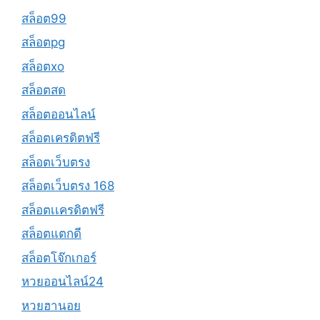
สล็อต99
สล็อตpg
สล็อตxo
สล็อตสด
สล็อตออนไลน์
สล็อตเครดิตฟรี
สล็อตเว็บตรง
สล็อตเว็บตรง 168
สล็อตเเครดิตฟรี
สล็อตแตกดี
สล็อตโจ๊กเกอร์
หวยออนไลน์24
หวยฮานอย