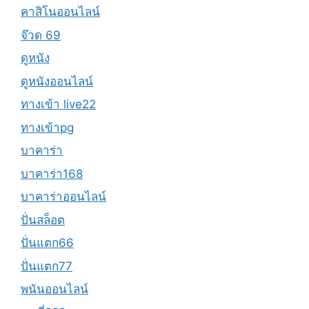
คาสิโนออนไลน์
จ๊วด 69
ดูหนัง
ดูหนังออนไลน์
ทางเข้า live22
ทางเข้าpg
บาคาร่า
บาคาร่า168
บาคาร่าออนไลน์
ปั่นสล็อต
ปั่นแตก66
ปั่นแตก77
พนันออนไลน์