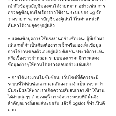
เข้าถึงข้อมูลบัญชีของตนได้ง่ายหมาก อย่างเช่น การ
ตรวจดูข้อมูลหรือเรื่องราวใช้งาน ระบบของ pg จัด
วางรายการอาหารบัญชีของผู้เล่นไว้ในตำแหน่งที่
ค้นหาได้ง่ายสุดๆๆอยู่แล้ว
• แสดงข้อมูลการใช้แรงงานอย่างชัดเจน: ผู้ที่เข้ามา
เล่นเกมก็จำเป็นต้องต้องการเช็กหรือมองเห็นข้อมูล
การใช้งานของตัวเองอยู่แล้ว ดังเช่น ประวัติการเล่น
หรือเรื่องราวฝากถอน ระบบของเราจะมีการแสดง
ข้อมูลต่างๆให้ท่านได้ตรวจสอบอย่างแจ่มแจ้ง
• การใช้แรงงานไม่ซับซ้อน: เว็บไซต์ที่ดีควรจะมี
ระบบที่ไม่ซับซ้อนมากจนเกินความจำเป็น เพราะว่า
มันจะมีผลให้พวกเราเกิดความสับสนเวลาเข้าใช้งาน
ได้ง่ายสุดๆๆ ด้วยเหตุนี้ การจัดวางระบบที่ดีนั้นจึง
สำคัญอย่างยิ่งเลยล่ทะขอรับ แล้วก็ pgslot ก็ทำเป็นดี
มาก