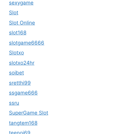
sexygame
Slot
Slot Online
slot168
slotgame6666
Slotxo
slotxo24hr
soibet
sretthi99
ssgame666
ssru
SuperGame Slot
tangtem168
teenoi69