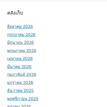
คลังเก็บ
สิงหาคม 2026
กรกฎาคม 2026
มิถุนายน 2026
พฤษภาคม 2026
เมษายน 2026
มีนาคม 2026
กุมภาพันธ์ 2026
มกราคม 2026
ธันวาคม 2025
พฤศจิกายน 2025
ตุลาคม 2025