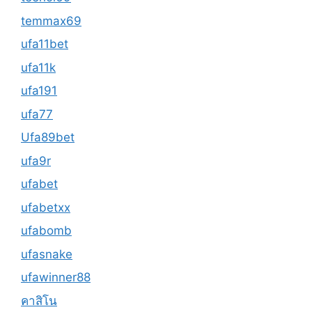
temmax69
ufa11bet
ufa11k
ufa191
ufa77
Ufa89bet
ufa9r
ufabet
ufabetxx
ufabomb
ufasnake
ufawinner88
คาสิโน