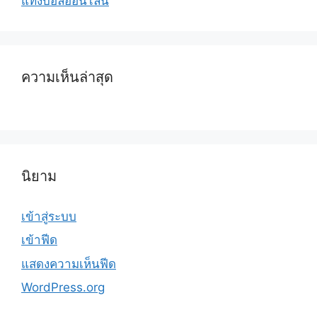
แทงบอลออนไลน์
ความเห็นล่าสุด
นิยาม
เข้าสู่ระบบ
เข้าฟีด
แสดงความเห็นฟีด
WordPress.org