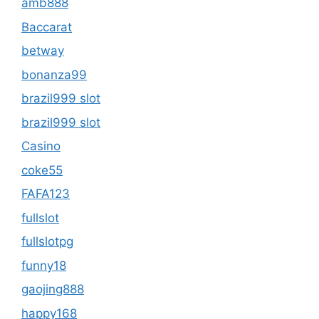
amb888
Baccarat
betway
bonanza99
brazil999 slot
brazil999 slot
Casino
coke55
FAFA123
fullslot
fullslotpg
funny18
gaojing888
happy168