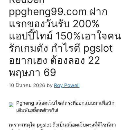
ppgheng99.com ฝาก
แรกของวันรับ 200%
แฮปปี้ไทม์ 150%เอาใจคน
รักเกมดัง กำไรดี pgslot
อยากเฮง ต้องลอง 22
พฤษภา 69
10 มีนาคม 2026
by
Roy Powell
Pgheng สล็อตเว็บไซต์ตรงที่ออกแบบมาเพื่อนัก
เดิมพันสล็อตตัวจริง!
เพราะเหตุใด pgslot ถึงเป็นสล็อตเว็บตรงที่ดีไซน์มา