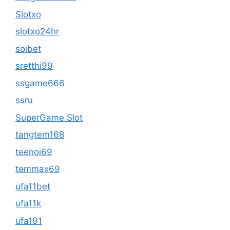
Slotxo
slotxo24hr
soibet
sretthi99
ssgame666
ssru
SuperGame Slot
tangtem168
teenoi69
temmax69
ufa11bet
ufa11k
ufa191