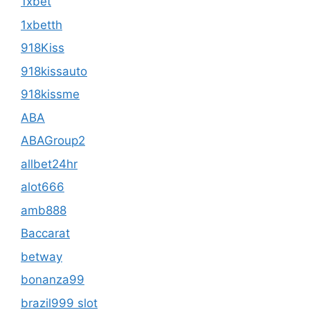
1xbet
1xbetth
918Kiss
918kissauto
918kissme
ABA
ABAGroup2
allbet24hr
alot666
amb888
Baccarat
betway
bonanza99
brazil999 slot