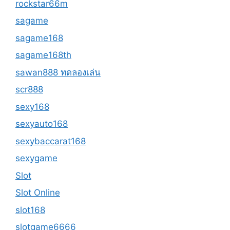
rockstar66m
sagame
sagame168
sagame168th
sawan888 ทดลองเล่น
scr888
sexy168
sexyauto168
sexybaccarat168
sexygame
Slot
Slot Online
slot168
slotgame6666