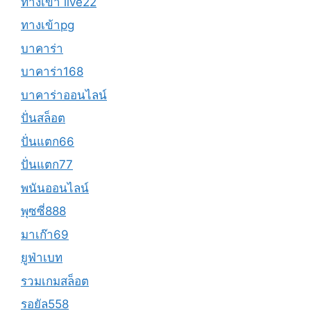
ทางเข้า live22
ทางเข้าpg
บาคาร่า
บาคาร่า168
บาคาร่าออนไลน์
ปั่นสล็อต
ปั่นแตก66
ปั่นแตก77
พนันออนไลน์
พุซซี่888
มาเก๊า69
ยูฟ่าเบท
รวมเกมสล็อต
รอยัล558