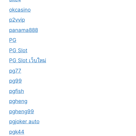
okcasino
p2vvip
panama888
PG
PG Slot
PG Slot เว็บใหม่
pg77
pg99
pgfish
pgheng
pgheng99
pgjoker auto
pgk44