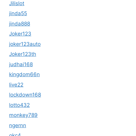
Jilislot
jinda55
jinda888
Joker123
joker123auto
Joker123th
judhai168
kingdom66n
live22
lockdown168
lotto432
monkey789
ngernn
okc4