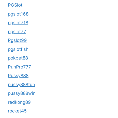
PGSlot
pgslot168
pgslot718
pgslot77
Pgslot99
pgslotfish
pokbet88
PunPro777
Pussy888
pussy888fun
pussy888win
redkong89
rocket45