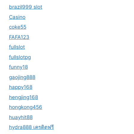
brazil999 slot
Casino
coke55
FAFA123
fullslot
fullslotpg
funny18
gaojing888
happy168
hengjing168
hongkong456
huayhit88
hydra888 เครดิตฟรี